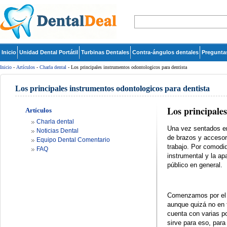
Inicio
Unidad Dental Portátil
Turbinas Dentales
Contra-ángulos dentales
Pregunta
Inicio
-
Artículos
-
Charla dental
- Los principales instrumentos odontologicos para dentista
Los principales instrumentos odontologicos para dentista
Los principale
Artículos
Charla dental
Una vez sentados en 
Noticias Dental
de brazos y accesor
Equipo Dental Comentario
trabajo. Por comodid
FAQ
instrumental y la a
público en general.
Comenzamos por el 
aunque quizá no en t
cuenta con varias po
sirve para eso, para