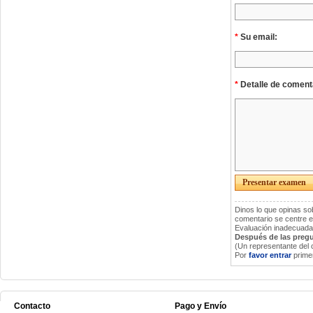
*
Su email:
*
Detalle de coment
Dinos lo que opinas so
comentario se centre e
Evaluación inadecuada
Después de las pregu
(Un representante del c
Por
favor entrar
primer
Contacto
Pago y Envío