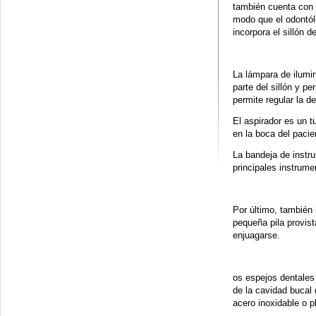
también cuenta con u
modo que el odontól
incorpora el sillón de
La lámpara de ilumin
parte del sillón y pe
permite regular la d
El aspirador es un 
en la boca del pacie
La bandeja de instru
principales instrume
Por último, también
pequeña pila provist
enjuagarse.
os espejos dentales 
de la cavidad bucal
acero inoxidable o p