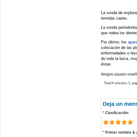
La sonda de explorac
temidas caries.
La sonda periodontal
que rodea los diente
Por último, los
apara
colocación de las pi
enfermedades o lesi
de toda la boca, muy
éstas.
Ningún usuario reseñ
Total:0 artículos, 5, pá
Deja un men
*
Clasificación:
*
Primer nombre & A