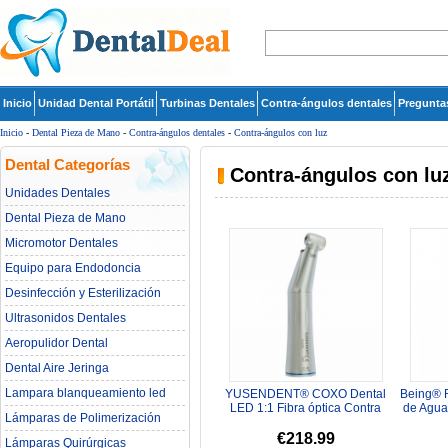
Inicio
Unidad Dental Portátil
Turbinas Dentales
Contra-ángulos dentales
Pregunta
Inicio
-
Dental Pieza de Mano
-
Contra-ángulos dentales
-
Contra-ángulos con luz
Dental Categorías
Contra-ángulos con lu
Unidades Dentales
Dental Pieza de Mano
Micromotor Dentales
Equipo para Endodoncia
Desinfección y Esterilización
Ultrasonidos Dentales
Aeropulidor Dental
Dental Aire Jeringa
Lampara blanqueamiento led
YUSENDENT® COXO Dental
Being® 
dental
LED 1:1 Fibra óptica Contra
de Agua 
Lámparas de Polimerización
ángulo Baja velocidad CX235-
1...
€218.99
Lámparas Quirúrgicas