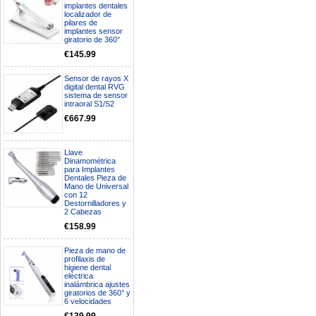
implantes dentales
localizador de
pilares de
implantes sensor
giratorio de 360°
€145.99
Sensor de rayos X
digital dental RVG
sistema de sensor
intraoral S1/S2
€667.99
Llave
Dinamométrica
para Implantes
Dentales Pieza de
Mano de Universal
con 12
Destornilladores y
2 Cabezas
€158.99
Pieza de mano de
profilaxis de
higiene dental
eléctrica
inalámbrica ajustes
giratorios de 360° y
6 velocidades