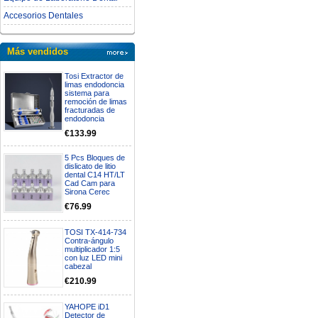
Accesorios Dentales
Más vendidos
Tosi Extractor de
limas endodoncia
sistema para
remoción de limas
fracturadas de
endodoncia
€133.99
5 Pcs Bloques de
dislicato de litio
dental C14 HT/LT
Cad Cam para
Sirona Cerec
€76.99
TOSI TX-414-734
Contra-ángulo
multiplicador 1:5
con luz LED mini
cabezal
€210.99
YAHOPE iD1
Detector de