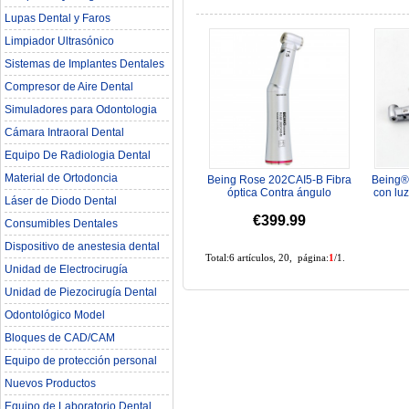
Lupas Dental y Faros
Limpiador Ultrasónico
Sistemas de Implantes Dentales
Compresor de Aire Dental
Simuladores para Odontologia
Cámara Intraoral Dental
Equipo De Radiologia Dental‎
Material de Ortodoncia
Being Rose 202CAI5-B Fibra
Being®
óptica Contra ángulo
con luz
Láser de Diodo Dental
Multiplicador 1:5 (anillo rojo)
mano
€399.99
Consumibles Dentales
Dispositivo de anestesia dental
Total:6 artículos, 20, página:
1
/1.
Unidad de Electrocirugía
Unidad de Piezocirugía Dental
Odontológico Model
Bloques de CAD/CAM
Equipo de protección personal
Nuevos Productos
Equipo de Laboratorio Dental