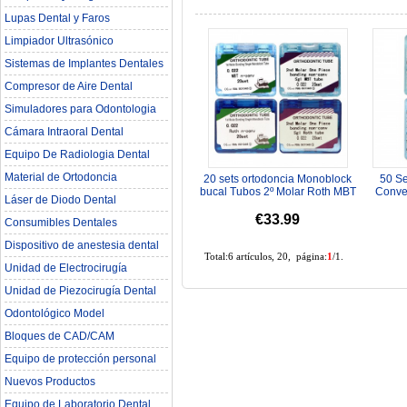
Lupas Dental y Faros
Limpiador Ultrasónico
Sistemas de Implantes Dentales
Compresor de Aire Dental
Simuladores para Odontologia
Cámara Intraoral Dental
Equipo De Radiologia Dental‎
Material de Ortodoncia
20 sets ortodoncia Monoblock
50 Se
bucal Tubos 2º Molar Roth MBT
Conve
Láser de Diodo Dental
0,022
Vincul
€33.99
Consumibles Dentales
Dispositivo de anestesia dental
Total:6 artículos, 20, página:
1
/1.
Unidad de Electrocirugía
Unidad de Piezocirugía Dental
Odontológico Model
Bloques de CAD/CAM
Equipo de protección personal
Nuevos Productos
Equipo de Laboratorio Dental