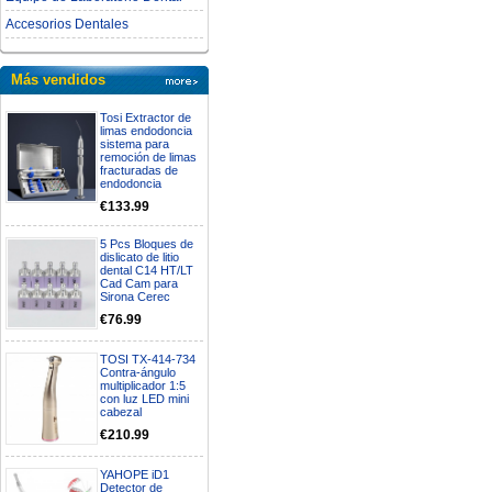
Accesorios Dentales
Más vendidos
Tosi Extractor de
limas endodoncia
sistema para
remoción de limas
fracturadas de
endodoncia
€133.99
5 Pcs Bloques de
dislicato de litio
dental C14 HT/LT
Cad Cam para
Sirona Cerec
€76.99
TOSI TX-414-734
Contra-ángulo
multiplicador 1:5
con luz LED mini
cabezal
€210.99
YAHOPE iD1
Detector de