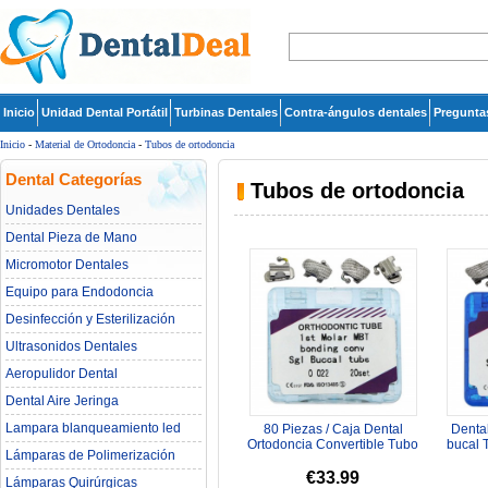
Inicio
Unidad Dental Portátil
Turbinas Dentales
Contra-ángulos dentales
Pregunta
Inicio
-
Material de Ortodoncia
-
Tubos de ortodoncia
Dental Categorías
Tubos de ortodoncia
Unidades Dentales
Dental Pieza de Mano
Micromotor Dentales
Equipo para Endodoncia
Desinfección y Esterilización
Ultrasonidos Dentales
Aeropulidor Dental
Dental Aire Jeringa
Lampara blanqueamiento led
80 Piezas / Caja Dental
Denta
dental
Ortodoncia Convertible Tubo
bucal 
Lámparas de Polimerización
Bucal Vinculación MBT 0.022 ...
0.022 1
€33.99
Lámparas Quirúrgicas