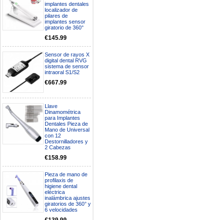
implantes dentales
localizador de
pilares de
implantes sensor
giratorio de 360°
€145.99
Sensor de rayos X
digital dental RVG
sistema de sensor
intraoral S1/S2
€667.99
Llave
Dinamométrica
para Implantes
Dentales Pieza de
Mano de Universal
con 12
Destornilladores y
2 Cabezas
€158.99
Pieza de mano de
profilaxis de
higiene dental
eléctrica
inalámbrica ajustes
giratorios de 360° y
6 velocidades