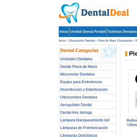
Inicio
Unidad Dental Portátil
Turbinas Dentales
Inicio
-
Ultrasonidos Dentales
-
Pieza de Mano Ultrasonidos
-
P
Dental Categorías
Pi
Unidades Dentales
Dental Pieza de Mano
Micromotor Dentales
Equipo para Endodoncia
Desinfección y Esterilización
Ultrasonidos Dentales
Aeropulidor Dental
Dental Aire Jeringa
Lampara blanqueamiento led
Refin
dental
Ultra
Lámparas de Polimerización
Sup
Lámparas Quirúrgicas