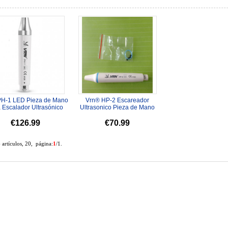
H-1 LED Pieza de Mano
Vrn® HP-2 Escareador
 Escalador Ultrasónico
Ultrasonico Pieza de Mano
ompatible con EMS
EMS Compatible
Woodpec...
€126.99
€70.99
6 artículos, 20, página:
1
/1.