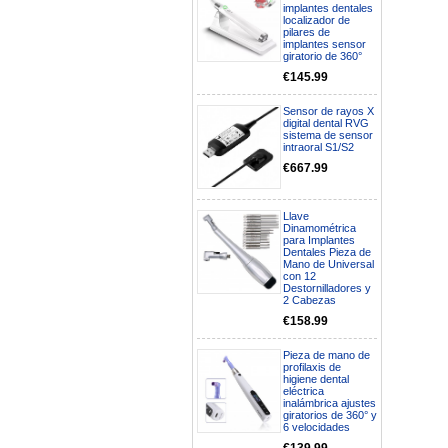
implantes dentales
localizador de
pilares de
implantes sensor
giratorio de 360°
€145.99
Sensor de rayos X
digital dental RVG
sistema de sensor
intraoral S1/S2
€667.99
Llave
Dinamométrica
para Implantes
Dentales Pieza de
Mano de Universal
con 12
Destornilladores y
2 Cabezas
€158.99
Pieza de mano de
profilaxis de
higiene dental
eléctrica
inalámbrica ajustes
giratorios de 360° y
6 velocidades