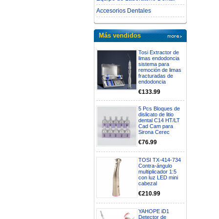
Accesorios Dentales
Más vendidos
Tosi Extractor de
limas endodoncia
sistema para
remoción de limas
fracturadas de
endodoncia
€133.99
5 Pcs Bloques de
dislicato de litio
dental C14 HT/LT
Cad Cam para
Sirona Cerec
€76.99
TOSI TX-414-734
Contra-ángulo
multiplicador 1:5
con luz LED mini
cabezal
€210.99
YAHOPE iD1
Detector de