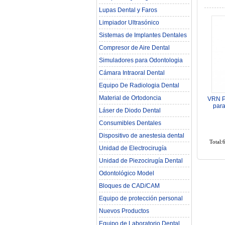
Lupas Dental y Faros
Limpiador Ultrasónico
Sistemas de Implantes Dentales
Compresor de Aire Dental
Simuladores para Odontologia
Cámara Intraoral Dental
Equipo De Radiologia Dental‎
Material de Ortodoncia
VRN P
para
Láser de Diodo Dental
C
Consumibles Dentales
Dispositivo de anestesia dental
Total:
Unidad de Electrocirugía
Unidad de Piezocirugía Dental
Odontológico Model
Bloques de CAD/CAM
Equipo de protección personal
Nuevos Productos
Equipo de Laboratorio Dental