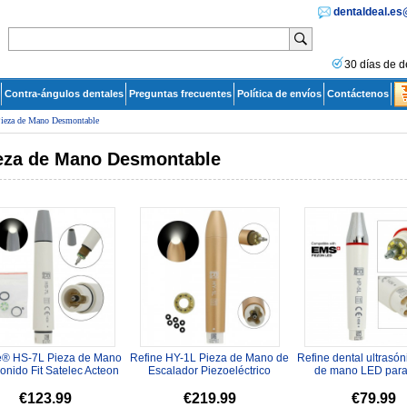
dentaldeal.e
30 días de d
Contra-ángulos dentales
Preguntas frecuentes
Política de envíos
Contáctenos
ieza de Mano Desmontable
eza de Mano Desmontable
e® HS-7L Pieza de Mano
Refine HY-1L Pieza de Mano de
Refine dental ultrasón
sonido Fit Satelec Acteon
Escalador Piezoeléctrico
de mano LED par
rasson P5 LED P5XS...
Ultrasónico Fit Satelec A...
Woodpecker HP
€123.99
€219.99
€79.99