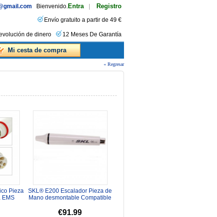
Entra
Registro
s@gmail.com
Bienvenido.
|
Envío gratuito a partir de 49 €
evolución de dinero
12 Meses De Garantía
Mi cesta de compra
« Regresar
ico Pieza
SKL® E200 Escalador Pieza de
a EMS
Mano desmontable Compatible
-5L
EMS
€91.99