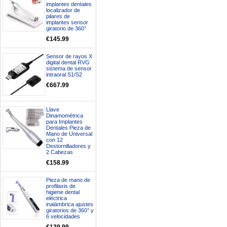
implantes dentales
localizador de
pilares de
implantes sensor
giratorio de 360°
€145.99
Sensor de rayos X
digital dental RVG
sistema de sensor
intraoral S1/S2
€667.99
Llave
Dinamométrica
para Implantes
Dentales Pieza de
Mano de Universal
con 12
Destornilladores y
2 Cabezas
€158.99
Pieza de mano de
profilaxis de
higiene dental
eléctrica
inalámbrica ajustes
giratorios de 360° y
6 velocidades