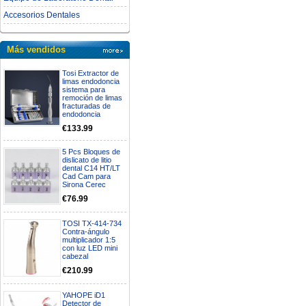
Accesorios Dentales
Más vendidos
Tosi Extractor de
limas endodoncia
sistema para
remoción de limas
fracturadas de
endodoncia
€133.99
5 Pcs Bloques de
dislicato de litio
dental C14 HT/LT
Cad Cam para
Sirona Cerec
€76.99
TOSI TX-414-734
Contra-ángulo
multiplicador 1:5
con luz LED mini
cabezal
€210.99
YAHOPE iD1
Detector de