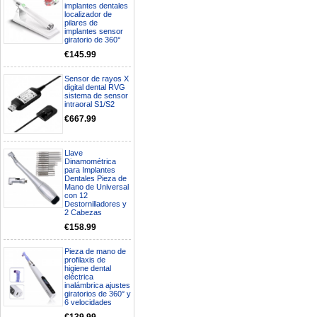
implantes dentales
localizador de
pilares de
implantes sensor
giratorio de 360°
€145.99
Sensor de rayos X
digital dental RVG
sistema de sensor
intraoral S1/S2
€667.99
Llave
Dinamométrica
para Implantes
Dentales Pieza de
Mano de Universal
con 12
Destornilladores y
2 Cabezas
€158.99
Pieza de mano de
profilaxis de
higiene dental
eléctrica
inalámbrica ajustes
giratorios de 360° y
6 velocidades