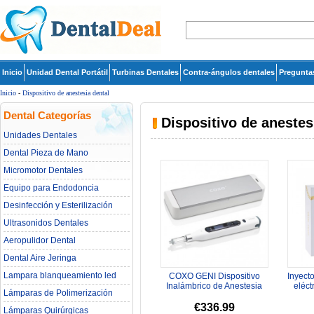
Inicio
Unidad Dental Portátil
Turbinas Dentales
Contra-ángulos dentales
Pregunta
Inicio
-
Dispositivo de anestesia dental
Dental Categorías
Dispositivo de anestes
Unidades Dentales
Dental Pieza de Mano
Micromotor Dentales
Equipo para Endodoncia
Desinfección y Esterilización
Ultrasonidos Dentales
Aeropulidor Dental
Dental Aire Jeringa
Lampara blanqueamiento led
COXO GENI Dispositivo
Inyect
dental
Inalámbrico de Anestesia
eléct
Lámparas de Polimerización
Dental con 3 Velocidades
Ajustabl...
€336.99
Lámparas Quirúrgicas