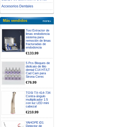
Accesorios Dentales
Más vendidos
Tosi Extractor de
limas endodoncia
sistema para
remoción de limas
fracturadas de
endodoncia
€133.99
5 Pcs Bloques de
dislicato de litio
dental C14 HT/LT
Cad Cam para
Sirona Cerec
€76.99
TOSI TX-414-734
Contra-ángulo
multiplicador 1:5
con luz LED mini
cabezal
€210.99
YAHOPE iD1
Detector de