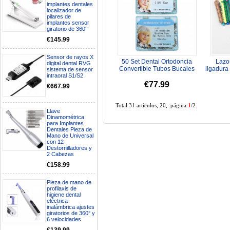
implantes dentales
localizador de
pilares de
implantes sensor
giratorio de 360°
€145.99
Sensor de rayos X
50 Set Dental Ortodoncia
Lazos
digital dental RVG
Convertible Tubos Bucales
ligadura
sistema de sensor
intraoral S1/S2
Vinculación 1st Molar Roth
MB...
€77.99
€667.99
Total:31 artículos, 20, página:
1
/2.
Llave
Dinamométrica
para Implantes
Dentales Pieza de
Mano de Universal
con 12
Destornilladores y
2 Cabezas
€158.99
Pieza de mano de
profilaxis de
higiene dental
eléctrica
inalámbrica ajustes
giratorios de 360° y
6 velocidades