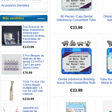
Accesorios Dentales
80 Piezas / Caja Dental
Ortodo
Más vendidos
Ortodoncia Convertible Tubo
red
Bucal Vinculación MBT 0.022 ...
interprox
Tosi Extractor de
€33.99
limas endodoncia
sistema para
remoción de limas
fracturadas de
endodoncia
€133.99
5 Pcs Bloques de
dislicato de litio
dental C14 HT/LT
Cad Cam para
Sirona Cerec
€76.99
Dental ortodoncia Bonding
Tubo buc
TOSI TX-414-734
bucal Tubo convertible Roth
Molar d
Contra-ángulo
0.022 1er molar de 20 conj...
or
multiplicador 1:5
€33.99
con luz LED mini
cabezal
€210.99
YAHOPE iD1
Detector de