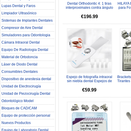
Dental Orthodontic 4: 1 tiras
HILAYA 
Lupas Dental y Faros
interproximales contra ángulo
para Fo
pieza de mano Kit IP...
Limpiador Ultrasónico
€196.99
Sistemas de Implantes Dentales
Compresor de Aire Dental
Simuladores para Odontologia
Cámara Intraoral Dental
Equipo De Radiologia Dental‎
Material de Ortodoncia
Láser de Diodo Dental
Consumibles Dentales
Espejo de fotografía intraoral
Brackets
Dispositivo de anestesia dental
sin niebla dental Espejos de
Tirantes
imágenes de desempañ...
mo
Unidad de Electrocirugía
€59.99
Unidad de Piezocirugía Dental
Odontológico Model
Bloques de CAD/CAM
Equipo de protección personal
Nuevos Productos
Equipo de Laboratorio Dental