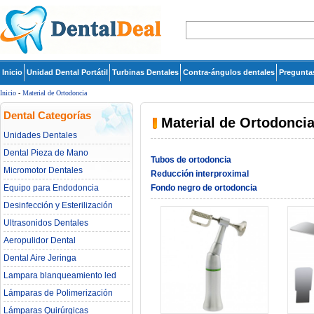
Inicio
Unidad Dental Portátil
Turbinas Dentales
Contra-ángulos dentales
Pregunta
Inicio
-
Material de Ortodoncia
Dental Categorías
Material de Ortodonci
Unidades Dentales
Dental Pieza de Mano
Tubos de ortodoncia
Micromotor Dentales
Reducción interproximal
Equipo para Endodoncia
Fondo negro de ortodoncia
Desinfección y Esterilización
Ultrasonidos Dentales
Aeropulidor Dental
Dental Aire Jeringa
Lampara blanqueamiento led
dental
Lámparas de Polimerización
Lámparas Quirúrgicas