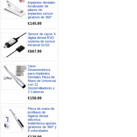
implantes dentales
localizador de
pilares de
implantes sensor
giratorio de 360°
€145.99
Sensor de rayos X
digital dental RVG
sistema de sensor
intraoral S1/S2
€667.99
Llave
Dinamométrica
para Implantes
Dentales Pieza de
Mano de Universal
con 12
Destornilladores y
2 Cabezas
€158.99
Pieza de mano de
profilaxis de
higiene dental
eléctrica
inalámbrica ajustes
giratorios de 360° y
6 velocidades