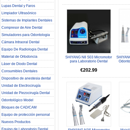
Lupas Dental y Faros
Limpiador Ultrasónico
Sistemas de Implantes Dentales
Compresor de Aire Dental
Simuladores para Odontologia
Cámara Intraoral Dental
Equipo De Radiologia Dental‎
Material de Ortodoncia
SHIYANG N8 S03 Micromotor
SHIYANG
para Laboratorio Dental
Odonto
Láser de Diodo Dental
Compatible mit Marathon Pieza
Recta 
...
€202.99
Consumibles Dentales
Dispositivo de anestesia dental
Unidad de Electrocirugía
Unidad de Piezocirugía Dental
Odontológico Model
Bloques de CAD/CAM
Equipo de protección personal
Nuevos Productos
Equipo de Laboratorio Dental