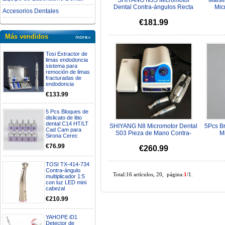
SHIYANG N3S Micromotor
Maisi
Dental Contra-ángulos Recta
Mic
Accesorios Dentales
Aire Motor Kit
Escob
€181.99
Más vendidos
Tosi Extractor de
limas endodoncia
sistema para
remoción de limas
fracturadas de
endodoncia
€133.99
5 Pcs Bloques de
dislicato de litio
dental C14 HT/LT
SHIYANG N8 Micromotor Dental
5Pcs B
Cad Cam para
S03 Pieza de Mano Contra-
M
Sirona Cerec
ángulos Recta Aire Motor 4...
€76.99
€260.99
TOSI TX-414-734
Contra-ángulo
Total:16 artículos, 20, página:
1
/1.
multiplicador 1:5
con luz LED mini
cabezal
€210.99
YAHOPE iD1
Detector de