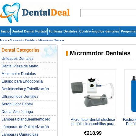
Inicio
Unidad Dental Portátil
Turbinas Dentales
Contra-ángulos dentales
Pregunta
Inicio
-
Micromotor Dentales
-
Micromotor Dentales
Dental Categorías
Micromotor Dentales
Unidades Dentales
Dental Pieza de Mano
Micromotor Dentales
Equipo para Endodoncia
Desinfección y Esterilización
Ultrasonidos Dentales
Aeropulidor Dental
Dental Aire Jeringa
Lampara blanqueamiento led
Micromotor dental eléctrico
Fastron
dental
portátil sin escobillas para
Portát
Lámparas de Polimerización
pulido tallado
€218.99
Lámparas Quirúrgicas