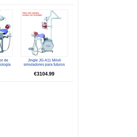
or de
Jingle JG-A11 Móvil
tología
simuladores para futuros
ón Doble
odontólogo Para la enseñanza
de la ...
€3104.99