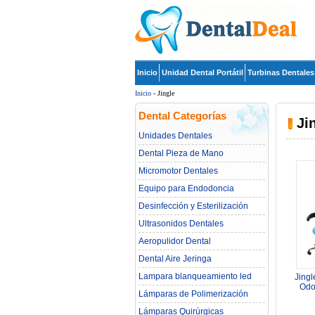
Inicio
Unidad Dental Portátil
Turbinas Dentales
Inicio
- Jingle
Dental Categorías
Ji
Unidades Dentales
Dental Pieza de Mano
Micromotor Dentales
Equipo para Endodoncia
Desinfección y Esterilización
Ultrasonidos Dentales
Aeropulidor Dental
Dental Aire Jeringa
Lampara blanqueamiento led
Jingl
dental
Odo
Lámparas de Polimerización
Pacien
Lámparas Quirúrgicas