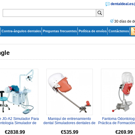
dentaldeal.e
30 días de d
Contra-ángulos dentales
Preguntas frecuentes
Política de envíos
Contáctenos
ngle
e JG-A2 Simulador Para
Maniquí de entrenamiento
Fantoma Odontologí
ntologia Simulador de
dental Simuladores dentales de
Práctica de Formació
te para Odontología C...
montaje en banco con cab...
Tipodonto Compatible
€2838.99
€535.99
€269.99