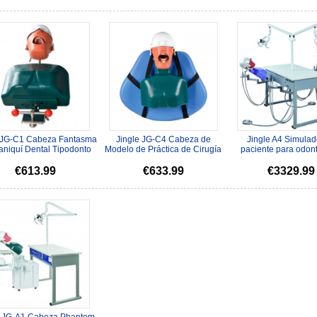
 JG-C1 Cabeza Fantasma
Jingle JG-C4 Cabeza de
Jingle A4 Simulad
niquí Dental Tipodonto
Modelo de Práctica de Cirugía
paciente para odon
atible con Nissin K...
Dental Adjunta al Sillón De...
Estudiantes formaci
Ens...
€613.99
€633.99
€3329.99