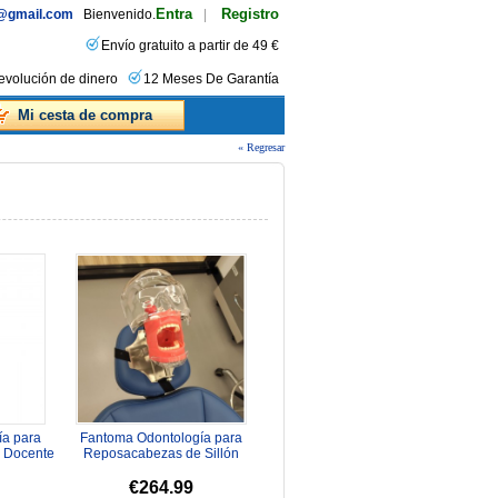
Entra
Registro
s@gmail.com
Bienvenido.
|
Envío gratuito a partir de 49 €
evolución de dinero
12 Meses De Garantía
Mi cesta de compra
« Regresar
a para
Fantoma Odontología para
n Docente
Reposacabezas de Sillón
 con ...
Dental Tipodonto Compatible
con...
€264.99