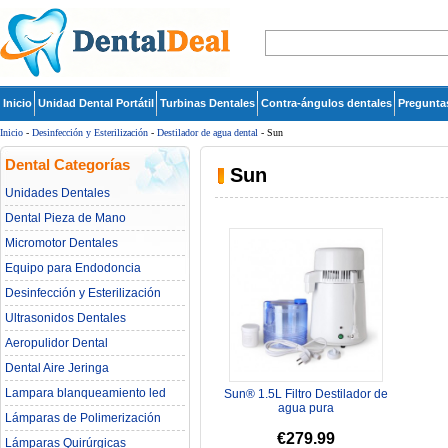
Inicio
Unidad Dental Portátil
Turbinas Dentales
Contra-ángulos dentales
Pregunta
Inicio
-
Desinfección y Esterilización
-
Destilador de agua dental
- Sun
Dental Categorías
Sun
Unidades Dentales
Dental Pieza de Mano
Micromotor Dentales
Equipo para Endodoncia
Desinfección y Esterilización
Ultrasonidos Dentales
Aeropulidor Dental
Dental Aire Jeringa
Lampara blanqueamiento led
Sun® 1.5L Filtro Destilador de
dental
agua pura
Lámparas de Polimerización
€279.99
Lámparas Quirúrgicas