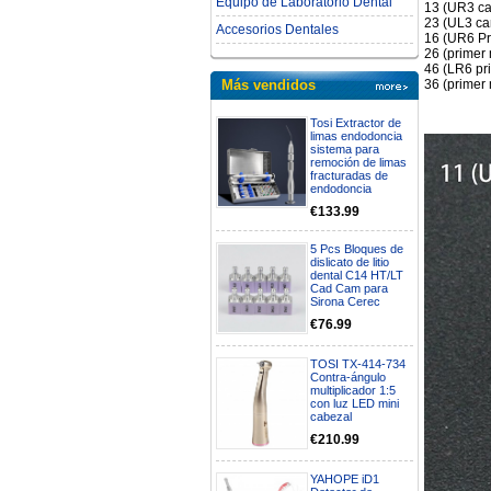
Equipo de Laboratorio Dental
13 (UR3 ca
23 (UL3 ca
Accesorios Dentales
16 (UR6 Pr
26 (primer
46 (LR6 pr
36 (primer
Más vendidos
Tosi Extractor de
limas endodoncia
sistema para
remoción de limas
fracturadas de
endodoncia
€133.99
5 Pcs Bloques de
dislicato de litio
dental C14 HT/LT
Cad Cam para
Sirona Cerec
€76.99
TOSI TX-414-734
Contra-ángulo
multiplicador 1:5
con luz LED mini
cabezal
€210.99
YAHOPE iD1