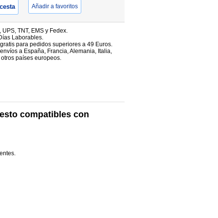
 cesta
Añadir a favoritos
, UPS, TNT, EMS y Fedex.
Días Laborables.
 gratis para pedidos superiores a 49 Euros.
envíos a España, Francia, Alemania, Italia,
 otros países europeos.
uesto compatibles con
entes.