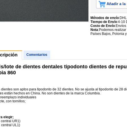
Añadir a la
Métodos de envío
:DHL
Tiempo de Envío
:4-10 
Costo de Envío
:Envíos
Nota
:Podemos realizar 
Países Bajos, Polonia y
cripción
Comentarios
ds/lote de dientes dentales tipodonto dientes de rep
ia 860
 dientes son aptos para tipodonto de 32 dientes. No se ajusta al tipodonto de 28 di
tes están hechos en China. No son dientes de la marca Columbia.
 reemplazo individuales
te, con tornillos;
a elegir;
o central UR1)
o central UL1)