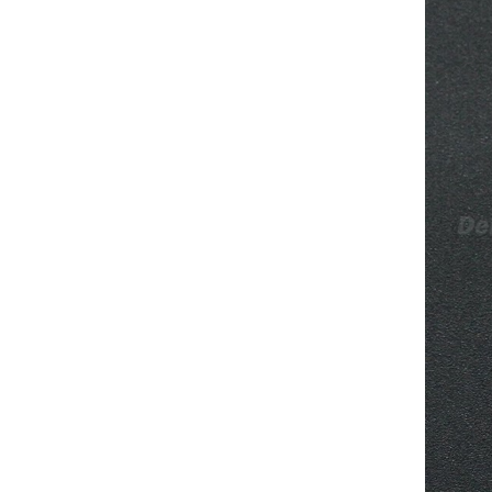
ortodoncia y pulido 2 en 1.
Rita
29/07/2026
Mi formulario de pedido: S /
N.2026060712980804 ,
BUENOS DIAS CUANDO
RECIBIRE MI PEDIDO,
GRACIAS
clinicadentalcunit
11/06/2026
Hola buenos días respecto al
Artículo. DDE0032580
electróbisturí, quisiera saber si
tiene una "toma a tierra" lo que
va conectado al paciente, placa
neutra.Placa de retorno,
Electrodo de retorno Placa
neutra, gracias
Clinicadentalcunit
07/06/2026
Buenos días, Mi nombre es Sara
y soy podóloga. Estoy
interesada en adaptar uno de
sus equipos dentales para uso
en podología, por lo que
necesito confirmar algunas