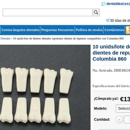
dentaldeal.e
30 días de d
Contra-ángulos dentales
Preguntas frecuentes
Política de envíos
Contáctenos
 Dentales
- 10 unids/lote de dientes dentales tipodonto dientes de repuesto compatibles con Columbia 860
10 unids/lote 
dientes de rep
Columbia 860
No. Artículo.
DDE0024
Especificaciones del fabri
€13
¡Cómpralo ya!:
Modelo:
Cantidad: