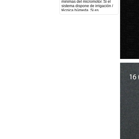
(pieza recta para fresas de
podología). Velocidad del
mango recto. Si dispone de
mango rápido y sus
revoluciones. Velocidad del
mango lento y sus
características. Tipo de conexión
del micromotor. Torque del
micromotor. Regulación de
velocidad (si es progresiva o por
niveles). Nivel de ruido y
vibración. Requisitos de
mantenimiento y esterilización
de piezas. También agradecería
si pudieran indicarme si el
equipo es fácilmente adaptable
a uso clínico en podología.
Quedo atenta a su respuesta.
Muchas gracias por su atención.
Sara Podóloga
sara teresa ruiz
21/05/2026
Boa noite gostaria de saber se
seria possível entrega em
Portugal e quanto tempo no
máximo demoraria pra a morada
av Francisco Sá Carneiro n40
5430-423 Valpacos do seguinte
produto - Motor eléctrico dental
inalámbrico IPR pieza de mano