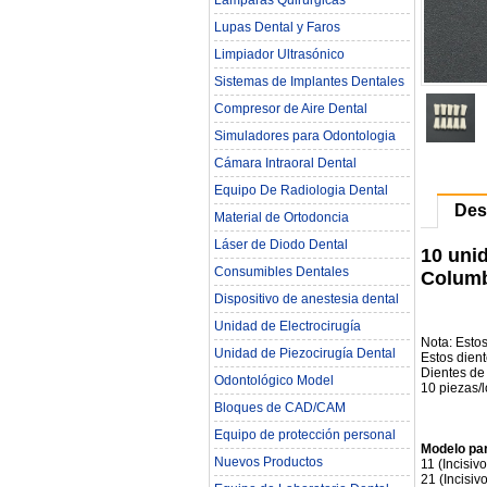
Lámparas Quirúrgicas
Lupas Dental y Faros
Limpiador Ultrasónico
Sistemas de Implantes Dentales
Compresor de Aire Dental
Simuladores para Odontologia
Cámara Intraoral Dental
Equipo De Radiologia Dental‎
Des
Material de Ortodoncia
Láser de Diodo Dental
10 uni
Consumibles Dentales
Columb
Dispositivo de anestesia dental
Unidad de Electrocirugía
Nota: Estos
Unidad de Piezocirugía Dental
Estos dien
Dientes de
Odontológico Model
10 piezas/lo
Bloques de CAD/CAM
Equipo de protección personal
Modelo par
Nuevos Productos
11 (Incisiv
21 (Incisiv