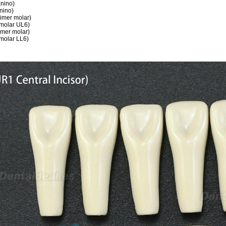
nino)
nino)
imer molar)
 molar UL6)
imer molar)
 molar LL6)