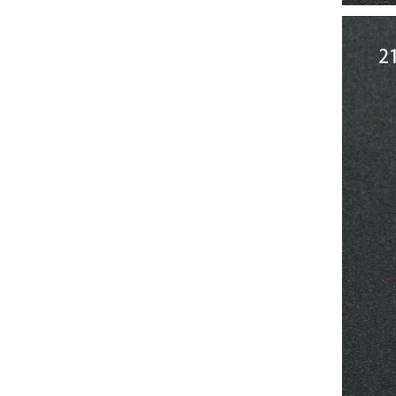
características técnicas antes de
valorar su adquisición. En
concreto, me gustaría saber:
Revoluciones máximas y
mínimas del micromotor. Si el
sistema dispone de irrigación /
técnica húmeda. Si es
compatible con mango recto
(pieza recta para fresas de
podología). Velocidad del
mango recto. Si dispone de
mango rápido y sus
revoluciones. Velocidad del
mango lento y sus
características. Tipo de conexión
del micromotor. Torque del
micromotor. Regulación de
velocidad (si es progresiva o por
niveles). Nivel de ruido y
vibración. Requisitos de
mantenimiento y esterilización
de piezas. También agradecería
si pudieran indicarme si el
equipo es fácilmente adaptable
a uso clínico en podología.
Quedo atenta a su respuesta.
Muchas gracias por su atención.
Sara Podóloga
sara teresa ruiz
21/05/2026