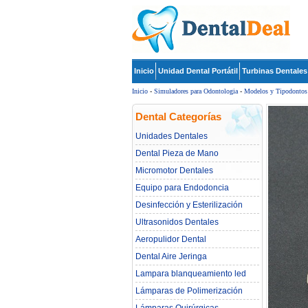
Inicio
Unidad Dental Portátil
Turbinas Dentales
Inicio
-
Simuladores para Odontologia
-
Modelos y Tipodontos
Dental Categorías
Unidades Dentales
Dental Pieza de Mano
Micromotor Dentales
Equipo para Endodoncia
Desinfección y Esterilización
Ultrasonidos Dentales
Aeropulidor Dental
Dental Aire Jeringa
Lampara blanqueamiento led
dental
Lámparas de Polimerización