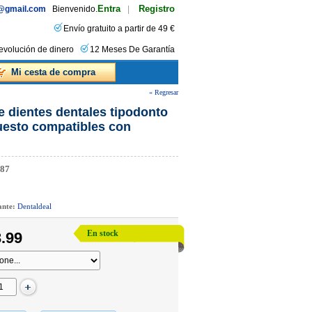
Entra
Registro
s@gmail.com
Bienvenido.
|
Envío gratuito a partir de 49 €
evolución de dinero
12 Meses De Garantía
Mi cesta de compra
« Regresar
de dientes dentales tipodonto
uesto compatibles con
87
cante:
Dentaldeal
En stock
.99