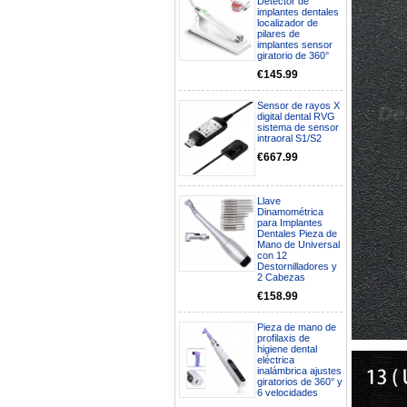
Detector de
implantes dentales
localizador de
pilares de
implantes sensor
giratorio de 360°
€145.99
Sensor de rayos X
digital dental RVG
sistema de sensor
intraoral S1/S2
€667.99
Llave
Dinamométrica
Boa noite gostaria de saber se
para Implantes
seria possível entrega em
Dentales Pieza de
Portugal e quanto tempo no
Mano de Universal
con 12
máximo demoraria pra a morada
Destornilladores y
av Francisco Sá Carneiro n40
2 Cabezas
5430-423 Valpacos do seguinte
produto - Motor eléctrico dental
€158.99
inalámbrico IPR pieza de mano
ortodoncia y pulido 2 en 1.
Pieza de mano de
Rita
profilaxis de
29/07/2026
higiene dental
eléctrica
inalámbrica ajustes
giratorios de 360° y
Mi formulario de pedido: S /
6 velocidades
N.2026060712980804 ,