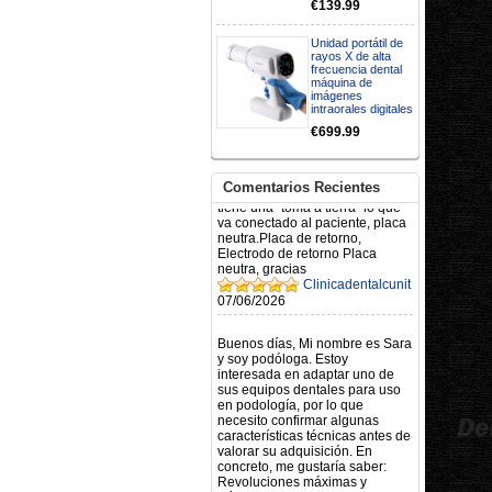
BUENOS DIAS CUANDO
€139.99
RECIBIRE MI PEDIDO,
GRACIAS
Unidad portátil de
clinicadentalcunit
rayos X de alta
11/06/2026
frecuencia dental
máquina de
imágenes
Hola buenos días respecto al
intraorales digitales
Artículo. DDE0032580
€699.99
electróbisturí, quisiera saber si
tiene una "toma a tierra" lo que
va conectado al paciente, placa
neutra.Placa de retorno,
Comentarios Recientes
Electrodo de retorno Placa
neutra, gracias
Clinicadentalcunit
07/06/2026
Buenos días, Mi nombre es Sara
y soy podóloga. Estoy
interesada en adaptar uno de
sus equipos dentales para uso
en podología, por lo que
necesito confirmar algunas
características técnicas antes de
valorar su adquisición. En
concreto, me gustaría saber:
Revoluciones máximas y
mínimas del micromotor. Si el
sistema dispone de irrigación /
técnica húmeda. Si es
compatible con mango recto