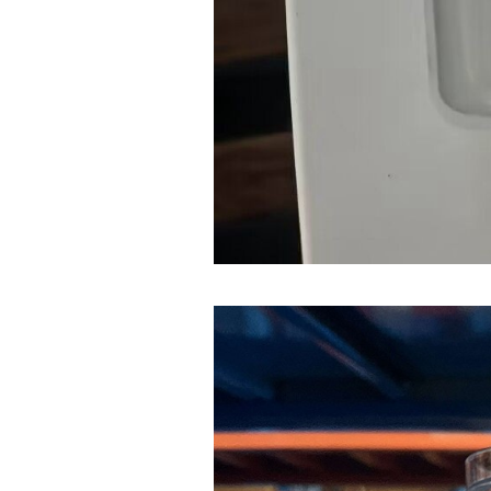
5430-423 Valpacos do seguinte
produto - Motor eléctrico dental
inalámbrico IPR pieza de mano
ortodoncia y pulido 2 en 1.
Rita
29/07/2026
Mi formulario de pedido: S /
N.2026060712980804 ,
BUENOS DIAS CUANDO
RECIBIRE MI PEDIDO,
GRACIAS
clinicadentalcunit
11/06/2026
Hola buenos días respecto al
Artículo. DDE0032580
electróbisturí, quisiera saber si
tiene una "toma a tierra" lo que
va conectado al paciente, placa
neutra.Placa de retorno,
Electrodo de retorno Placa
neutra, gracias
Clinicadentalcunit
07/06/2026
Buenos días, Mi nombre es Sara
y soy podóloga. Estoy
interesada en adaptar uno de