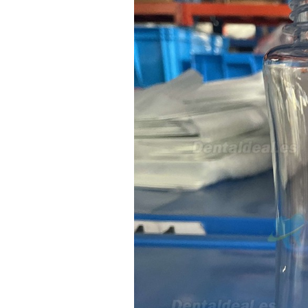
sus equipos dentales para uso
en podología, por lo que
necesito confirmar algunas
características técnicas antes de
valorar su adquisición. En
concreto, me gustaría saber:
Revoluciones máximas y
mínimas del micromotor. Si el
sistema dispone de irrigación /
técnica húmeda. Si es
compatible con mango recto
(pieza recta para fresas de
podología). Velocidad del
mango recto. Si dispone de
mango rápido y sus
revoluciones. Velocidad del
mango lento y sus
características. Tipo de conexión
del micromotor. Torque del
micromotor. Regulación de
velocidad (si es progresiva o por
niveles). Nivel de ruido y
vibración. Requisitos de
mantenimiento y esterilización
de piezas. También agradecería
si pudieran indicarme si el
equipo es fácilmente adaptable
a uso clínico en podología.
Quedo atenta a su respuesta.
Muchas gracias por su atención.
Sara Podóloga
sara teresa ruiz