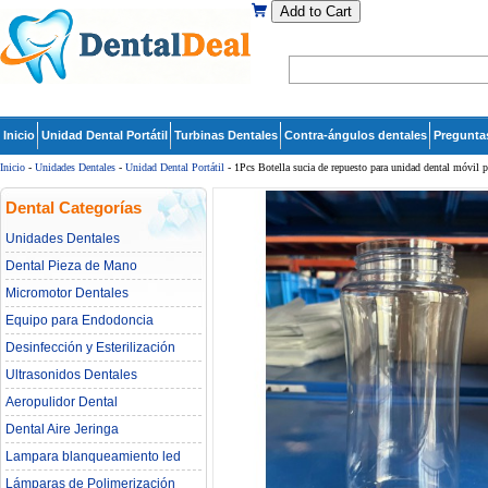
Add to Cart
Inicio
Unidad Dental Portátil
Turbinas Dentales
Contra-ángulos dentales
Pregunta
Inicio
-
Unidades Dentales
-
Unidad Dental Portátil
- 1Pcs Botella sucia de repuesto para unidad dental móvil p
Dental Categorías
Unidades Dentales
Dental Pieza de Mano
Micromotor Dentales
Equipo para Endodoncia
Desinfección y Esterilización
Ultrasonidos Dentales
Aeropulidor Dental
Dental Aire Jeringa
Lampara blanqueamiento led
dental
Lámparas de Polimerización