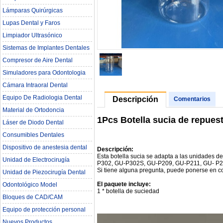
Lámparas Quirúrgicas
Lupas Dental y Faros
Limpiador Ultrasónico
Sistemas de Implantes Dentales
Compresor de Aire Dental
Simuladores para Odontologia
Cámara Intraoral Dental
Equipo De Radiologia Dental‎
Descripción
Comentarios
Material de Ortodoncia
1Pcs Botella sucia de repuest
Láser de Diodo Dental
Consumibles Dentales
Dispositivo de anestesia dental
Descripción:
Esta botella sucia se adapta a las unidades
Unidad de Electrocirugía
P302, GU-P302S, GU-P209, GU-P211, GU- P2
Si tiene alguna pregunta, puede ponerse en co
Unidad de Piezocirugía Dental
El paquete incluye:
Odontológico Model
1 * botella de suciedad
Bloques de CAD/CAM
Equipo de protección personal
Nuevos Productos