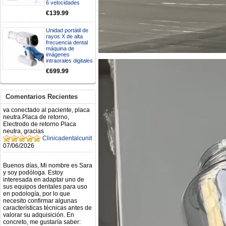
6 velocidades
Mi formulario de pedido: S /
€139.99
N.2026060712980804 ,
BUENOS DIAS CUANDO
RECIBIRE MI PEDIDO,
Unidad portátil de
rayos X de alta
GRACIAS
frecuencia dental
clinicadentalcunit
máquina de
11/06/2026
imágenes
intraorales digitales
€699.99
Hola buenos días respecto al
Artículo. DDE0032580
electróbisturí, quisiera saber si
tiene una "toma a tierra" lo que
Comentarios Recientes
va conectado al paciente, placa
neutra.Placa de retorno,
Electrodo de retorno Placa
neutra, gracias
Clinicadentalcunit
07/06/2026
Buenos días, Mi nombre es Sara
y soy podóloga. Estoy
interesada en adaptar uno de
sus equipos dentales para uso
en podología, por lo que
necesito confirmar algunas
características técnicas antes de
valorar su adquisición. En
concreto, me gustaría saber:
Revoluciones máximas y