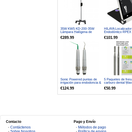
35W KWS KD-200-35W
HILAYA Localizador
Lámpara Halógena de
Endodóntico RPEX
Exploración Médica con
Pantalla Táctil
€289.99
€101.99
Suelo de Halógeno
Sonic Powered puntas de
5 Paquetes de fres
irrigación para endodoncia &
carburo dental Wav
kit de escalador de aire
agarre de fricción 
€124.99
€50.99
dental
de mano de alta ve
1557 1558
Contacto
Pago y Envío
Contáctenos
Métodos de pago
Sobre Nosotros
Política de envíos