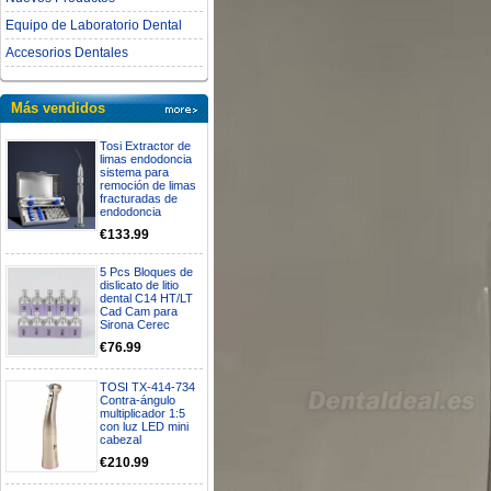
Equipo de Laboratorio Dental
Accesorios Dentales
Más vendidos
Tosi Extractor de
limas endodoncia
sistema para
remoción de limas
fracturadas de
endodoncia
€133.99
5 Pcs Bloques de
dislicato de litio
dental C14 HT/LT
Cad Cam para
Sirona Cerec
€76.99
TOSI TX-414-734
Contra-ángulo
multiplicador 1:5
con luz LED mini
cabezal
€210.99