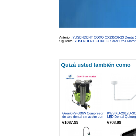
Anterior:
YUSENDENT COXO CX235C6-23 Dental 20:1
Siguiente:
YUSENDENT COXO C-Sailor Pro+ Motor de 
Quizá usted también como
Greeloy® 600W Compresor
KWS KD-2012D-3
de aire dental sin aceite con
LED Dental Quirúrg
secador GA-61Y
Lámpara sin Somb
€1087.99
€708.99
Montado en el tech