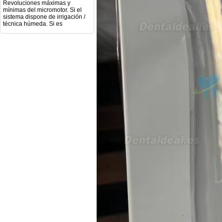
mínimas del micromotor. Si el
sistema dispone de irrigación /
técnica húmeda. Si es
compatible con mango recto
(pieza recta para fresas de
podología). Velocidad del
mango recto. Si dispone de
mango rápido y sus
revoluciones. Velocidad del
mango lento y sus
características. Tipo de conexión
del micromotor. Torque del
micromotor. Regulación de
velocidad (si es progresiva o por
niveles). Nivel de ruido y
vibración. Requisitos de
mantenimiento y esterilización
de piezas. También agradecería
si pudieran indicarme si el
equipo es fácilmente adaptable
a uso clínico en podología.
Quedo atenta a su respuesta.
Muchas gracias por su atención.
Sara Podóloga
sara teresa ruiz
21/05/2026
Boa noite gostaria de saber se
seria possível entrega em
Portugal e quanto tempo no
máximo demoraria pra a morada
av Francisco Sá Carneiro n40