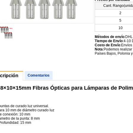
Cant. Rango(unid
2
5
10
Métodos de envío
:DHL
Tiempo de Envío
:4-10 
Costo de Envío
:Envíos
Nota
:Podemos realizar 
Países Bajos, Polonia y
cripción
Comentarios
 8×10×15mm Fibras Ópticas para Lámparas de Polim
untas de curado luz universal.
para 10 mm de diámetro curado luz
e conexión: 10 mm
iámetro de la punta: 8 mm
Profundidad: 15 mm