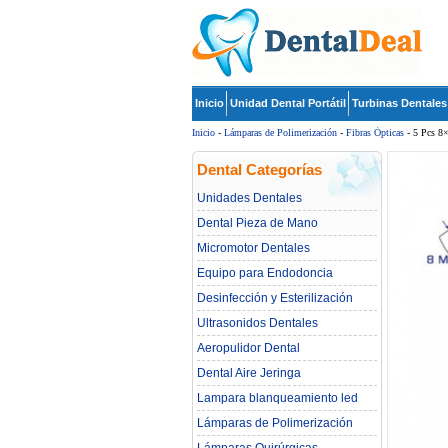
Inicio
Unidad Dental Portátil
Turbinas Dentales
Inicio
-
Lámparas de Polimerización
-
Fibras Ópticas
- 5 Pcs 8
Dental Categorías
Unidades Dentales
Dental Pieza de Mano
Micromotor Dentales
Equipo para Endodoncia
Desinfección y Esterilización
Ultrasonidos Dentales
Aeropulidor Dental
Dental Aire Jeringa
Lampara blanqueamiento led
dental
Lámparas de Polimerización