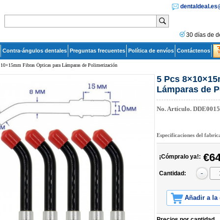
dentaldeal.e
30 días de d
Contra-ángulos dentales
Preguntas frecuentes
Política de envíos
Contáctenos
×10×15mm Fibras Ópticas para Lámparas de Polimerización
5 Pcs 8×10×15
Lámparas de P
No. Artículo.
DDE0015
Especificaciones del fabri
€64
¡Cómpralo ya!:
Cantidad:
Añadir a la
Precios por cantidad