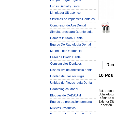
Lámparas Quirúrgicas
Lupas Dental y Faros
Limpiador Ultrasónico
Sistemas de Implantes Dentales
Compresor de Aire Dental
Simuladores para Odontologia
Cámara Intraoral Dental
Equipo De Radiologia Dental‎
Material de Ortodoncia
Láser de Diodo Dental
Consumibles Dentales
Des
Dispositivo de anestesia dental
10 Pcs
Unidad de Electrocirugía
Unidad de Piezocirugía Dental
Odontológico Model
Estos son p
Utilizado 
Bloques de CAD/CAM
Diámetro d
Exterior D
Equipo de protección personal
Conexión 
Nuevos Productos