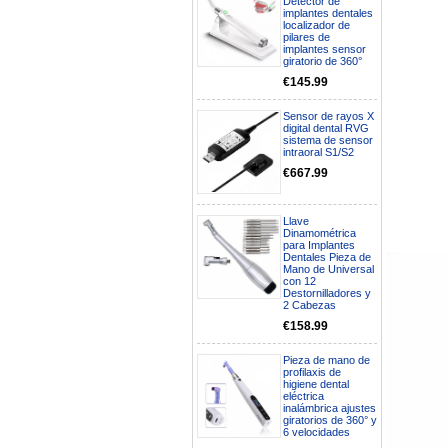
Detector de
implantes dentales
localizador de
pilares de
implantes sensor
giratorio de 360°
€145.99
Sensor de rayos X
digital dental RVG
sistema de sensor
intraoral S1/S2
€667.99
Llave
Dinamométrica
para Implantes
Dentales Pieza de
Boa noite gostaria de saber se
Mano de Universal
seria possível entrega em
con 12
Portugal e quanto tempo no
Destornilladores y
máximo demoraria pra a morada
2 Cabezas
av Francisco Sá Carneiro n40
€158.99
5430-423 Valpacos do seguinte
produto - Motor eléctrico dental
inalámbrico IPR pieza de mano
Pieza de mano de
ortodoncia y pulido 2 en 1.
profilaxis de
higiene dental
Rita
eléctrica
29/07/2026
inalámbrica ajustes
giratorios de 360° y
6 velocidades
Mi formulario de pedido: S /