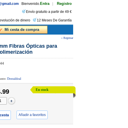
Entra
Registro
s@gmail.com
Bienvenido.
|
Envío gratuito a partir de 49 €
evolución de dinero
12 Meses De Garantía
Mi cesta de compra
« Regresar
mm Fibras Ópticas para
olimerización
44
cante:
Dentaldeal
En stock
.99
 cesta
Añadir a favoritos