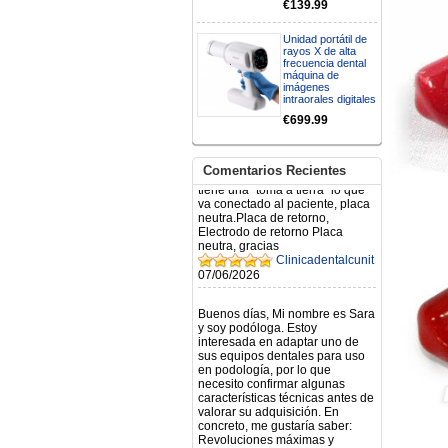
€139.99
N.2026060712980804 ,
BUENOS DIAS CUANDO
RECIBIRE MI PEDIDO,
Unidad portátil de
GRACIAS
rayos X de alta
clinicadentalcunit
frecuencia dental
máquina de
11/06/2026
imágenes
intraorales digitales
Hola buenos días respecto al
€699.99
Artículo. DDE0032580
electróbisturí, quisiera saber si
tiene una "toma a tierra" lo que
Comentarios Recientes
va conectado al paciente, placa
neutra.Placa de retorno,
Electrodo de retorno Placa
neutra, gracias
Clinicadentalcunit
07/06/2026
Buenos días, Mi nombre es Sara
y soy podóloga. Estoy
interesada en adaptar uno de
sus equipos dentales para uso
en podología, por lo que
necesito confirmar algunas
características técnicas antes de
valorar su adquisición. En
concreto, me gustaría saber:
Revoluciones máximas y
mínimas del micromotor. Si el
sistema dispone de irrigación /