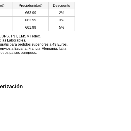
ad)
Precio(unidad)
Descuento
€63.99
2%
€62.99
3%
€61.99
5%
, UPS, TNT, EMS y Fedex.
Días Laborables.
 gratis para pedidos superiores a 49 Euros.
envíos a España, Francia, Alemania, Italia,
 otros países europeos.
erización