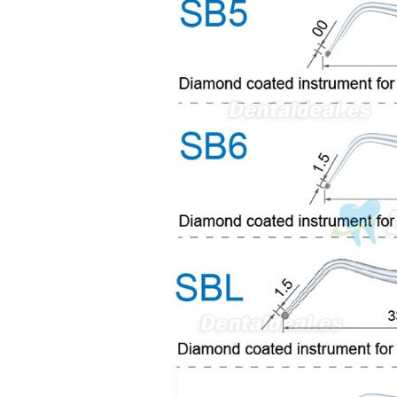
av Francisco Sá Carneiro n40
5430-423 Valpacos do seguinte
produto - Motor eléctrico dental
inalámbrico IPR pieza de mano
ortodoncia y pulido 2 en 1.
Rita
29/07/2026
Mi formulario de pedido: S /
N.2026060712980804 ,
BUENOS DIAS CUANDO
RECIBIRE MI PEDIDO,
GRACIAS
clinicadentalcunit
11/06/2026
Hola buenos días respecto al
Artículo. DDE0032580
electróbisturí, quisiera saber si
tiene una "toma a tierra" lo que
va conectado al paciente, placa
neutra.Placa de retorno,
Electrodo de retorno Placa
neutra, gracias
Clinicadentalcunit
07/06/2026
Buenos días, Mi nombre es Sara
y soy podóloga. Estoy