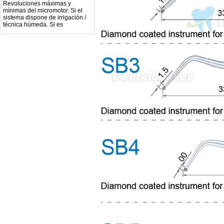
mínimas del micromotor. Si el
sistema dispone de irrigación /
técnica húmeda. Si es
compatible con mango recto
(pieza recta para fresas de
podología). Velocidad del
mango recto. Si dispone de
mango rápido y sus
revoluciones. Velocidad del
mango lento y sus
características. Tipo de conexión
del micromotor. Torque del
micromotor. Regulación de
velocidad (si es progresiva o por
niveles). Nivel de ruido y
vibración. Requisitos de
mantenimiento y esterilización
de piezas. También agradecería
si pudieran indicarme si el
equipo es fácilmente adaptable
a uso clínico en podología.
Quedo atenta a su respuesta.
Muchas gracias por su atención.
Sara Podóloga
sara teresa ruiz
21/05/2026
Boa noite gostaria de saber se
seria possível entrega em
Portugal e quanto tempo no
máximo demoraria pra a morada