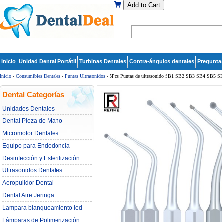
Add to Cart
Inicio
Unidad Dental Portátil
Turbinas Dentales
Contra-ángulos dentales
Pregunta
Inicio
-
Consumibles Dentales
-
Puntas Ultrasonidos
- 5Pcs Puntas de ultrasonido SB1 SB2 SB3 SB4 SB5 
Dental Categorías
Unidades Dentales
Dental Pieza de Mano
Micromotor Dentales
Equipo para Endodoncia
Desinfección y Esterilización
Ultrasonidos Dentales
Aeropulidor Dental
Dental Aire Jeringa
Lampara blanqueamiento led
dental
Lámparas de Polimerización