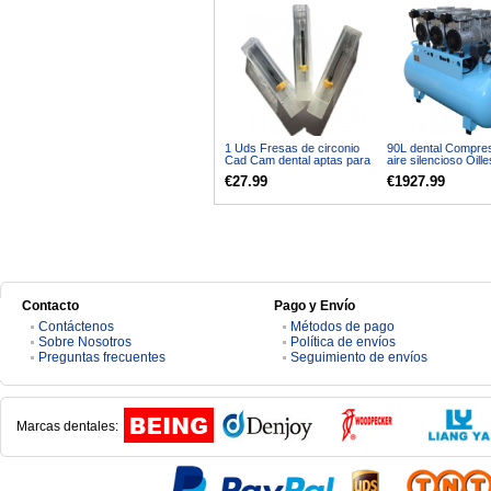
1 Uds Fresas de circonio
90L dental Compre
Cad Cam dental aptas para
aire silencioso Oill
Sirona MX5
min 1-Conducir-6 E
€27.99
€1927.99
0,5mm/1mm/2,5mm
BD-203
Contacto
Pago y Envío
Contáctenos
Métodos de pago
Sobre Nosotros
Política de envíos
Preguntas frecuentes
Seguimiento de envíos
Marcas dentales: