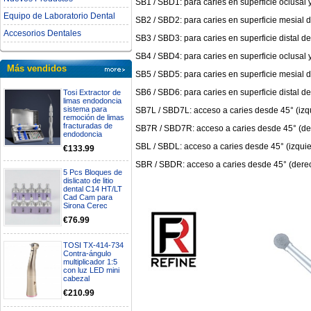
SB1 / SBD1: para caries en superficie oclusal 
Equipo de Laboratorio Dental
SB2 / SBD2: para caries en superficie mesial 
Accesorios Dentales
SB3 / SBD3: para caries en superficie distal d
SB4 / SBD4: para caries en superficie oclusal 
Más vendidos
SB5 / SBD5: para caries en superficie mesial 
SB6 / SBD6: para caries en superficie distal d
Tosi Extractor de
limas endodoncia
sistema para
SB7L / SBD7L: acceso a caries desde 45° (izq
remoción de limas
fracturadas de
SB7R / SBD7R: acceso a caries desde 45° (de
endodoncia
SBL / SBDL: acceso a caries desde 45° (izqui
€133.99
SBR / SBDR: acceso a caries desde 45° (dere
5 Pcs Bloques de
dislicato de litio
dental C14 HT/LT
Cad Cam para
Sirona Cerec
€76.99
TOSI TX-414-734
Contra-ángulo
multiplicador 1:5
con luz LED mini
cabezal
€210.99