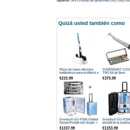
Siguiente:
5Pcs Puntas de ultrasonido GK1 GK2 
sara teresa ruiz
21/05/2026
Quizá usted también como
Pieza de mano eléctrica
YUSENDNET COX
inalámbrica para profilaxis e
TW1 Kit de llave
higiene 10 configuraciones
dinamométrica univ
€215.99
€375.99
de velocidad
para implantes den
16 destornilladores
Greeloy® GU-P206 Unidad
Greeloy® GU-P204
Dental Portátil met Scaler +
portátil de la turbin
Kit de Piezas de Mano
con compresor de a
€1337.99
€1153.99
succión