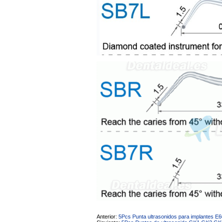
interesada en adaptar uno de
sus equipos dentales para uso
en podología, por lo que
necesito confirmar algunas
características técnicas antes de
valorar su adquisición. En
concreto, me gustaría saber:
Revoluciones máximas y
mínimas del micromotor. Si el
sistema dispone de irrigación /
técnica húmeda. Si es
compatible con mango recto
(pieza recta para fresas de
podología). Velocidad del
mango recto. Si dispone de
mango rápido y sus
revoluciones. Velocidad del
mango lento y sus
características. Tipo de conexión
del micromotor. Torque del
micromotor. Regulación de
velocidad (si es progresiva o por
niveles). Nivel de ruido y
vibración. Requisitos de
mantenimiento y esterilización
de piezas. También agradecería
si pudieran indicarme si el
equipo es fácilmente adaptable
a uso clínico en podología.
Quedo atenta a su respuesta.
Muchas gracias por su atención.
Sara Podóloga
Anterior:
5Pcs Punta ultrasonidos para implant