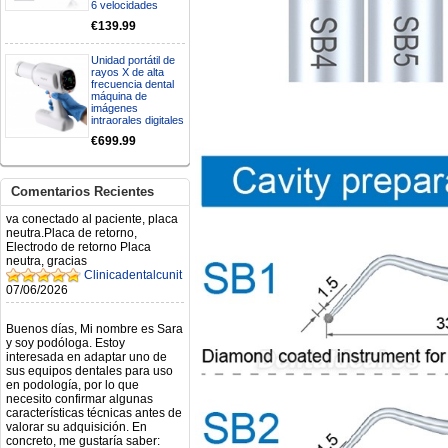
6 velocidades
€139.99
Mi formulario de pedido: S /
N.2026060712980804 ,
BUENOS DIAS CUANDO
Unidad portátil de
RECIBIRE MI PEDIDO,
rayos X de alta
GRACIAS
frecuencia dental
máquina de
clinicadentalcunit
imágenes
11/06/2026
intraorales digitales
€699.99
Hola buenos días respecto al
Artículo. DDE0032580
electróbisturí, quisiera saber si
Comentarios Recientes
tiene una "toma a tierra" lo que
va conectado al paciente, placa
neutra.Placa de retorno,
Electrodo de retorno Placa
neutra, gracias
Clinicadentalcunit
07/06/2026
Buenos días, Mi nombre es Sara
y soy podóloga. Estoy
interesada en adaptar uno de
sus equipos dentales para uso
en podología, por lo que
necesito confirmar algunas
características técnicas antes de
valorar su adquisición. En
concreto, me gustaría saber:
Revoluciones máximas y