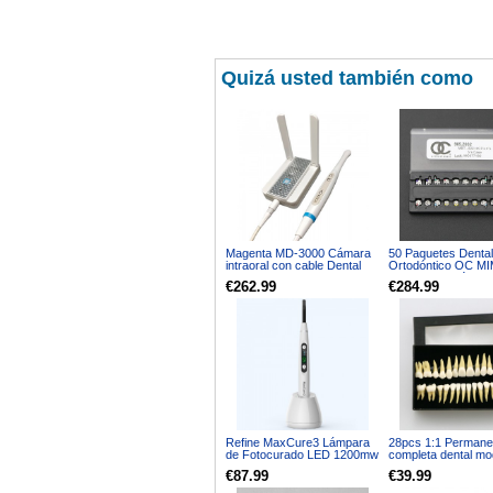
Quizá usted también como
Magenta MD-3000 Cámara
50 Paquetes Dental
intraoral con cable Dental
Ortodóntico OC M
1080P 12 Uds LED VGA +
Brackets Metálicos
€262.99
€284.99
HDMI + WIFI
Mini MBT 022 345
Refine MaxCure3 Lámpara
28pcs 1:1 Permane
de Fotocurado LED 1200mw
completa dental mo
dientes model #700
€87.99
€39.99