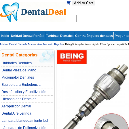
Add to Cart
Inicio
Unidad Dental Portátil
Turbinas Dentales
Contra-ángulos dentales
Pregunta
Inicio
-
Dental Pieza de Mano
-
Acoplamiento Rápido
- Being® Acoplamiento rápido Fibra óptica compatib
Dental Categorías
Unidades Dentales
Dental Pieza de Mano
Micromotor Dentales
Equipo para Endodoncia
Desinfección y Esterilización
Ultrasonidos Dentales
Aeropulidor Dental
Dental Aire Jeringa
Lampara blanqueamiento led
dental
Lámparas de Polimerización