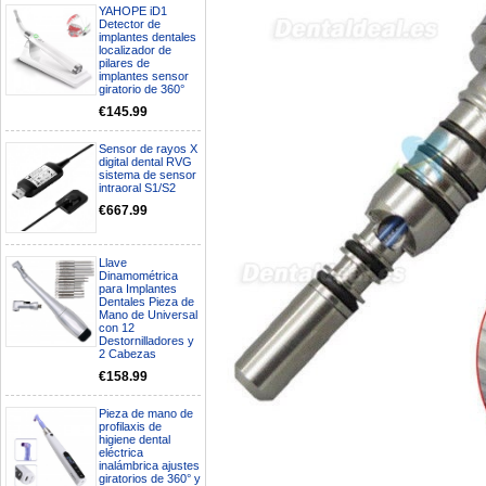
YAHOPE iD1
Detector de
implantes dentales
localizador de
pilares de
implantes sensor
giratorio de 360°
€145.99
Sensor de rayos X
digital dental RVG
sistema de sensor
intraoral S1/S2
€667.99
Llave
Dinamométrica
para Implantes
Dentales Pieza de
Mano de Universal
Boa noite gostaria de saber se
con 12
seria possível entrega em
Destornilladores y
Portugal e quanto tempo no
2 Cabezas
máximo demoraria pra a morada
€158.99
av Francisco Sá Carneiro n40
5430-423 Valpacos do seguinte
produto - Motor eléctrico dental
Pieza de mano de
profilaxis de
inalámbrico IPR pieza de mano
higiene dental
ortodoncia y pulido 2 en 1.
eléctrica
Rita
inalámbrica ajustes
29/07/2026
giratorios de 360° y