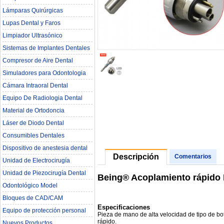
Lámparas Quirúrgicas
Lupas Dental y Faros
Limpiador Ultrasónico
Sistemas de Implantes Dentales
Compresor de Aire Dental
Simuladores para Odontologia
Cámara Intraoral Dental
Equipo De Radiologia Dental‎
Material de Ortodoncia
Láser de Diodo Dental
Consumibles Dentales
Dispositivo de anestesia dental
Descripción
Comentarios
Unidad de Electrocirugía
Unidad de Piezocirugía Dental
Being® Acoplamiento rápido
Odontológico Model
Bloques de CAD/CAM
Especificaciones
Equipo de protección personal
Pieza de mano de alta velocidad de tipo de bot
rápido.
Nuevos Productos