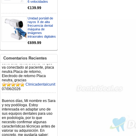
6 velocidades
€139.99
Mi formulario de pedido: S /
N.2026060712980804 ,
BUENOS DIAS CUANDO
Unidad portátil de
RECIBIRE MI PEDIDO,
rayos X de alta
frecuencia dental
GRACIAS
máquina de
clinicadentalcunit
imágenes
11/06/2026
intraorales digitales
€699.99
Hola buenos días respecto al
Artículo. DDE0032580
electróbisturí, quisiera saber si
Comentarios Recientes
tiene una "toma a tierra" lo que
va conectado al paciente, placa
neutra.Placa de retorno,
Electrodo de retorno Placa
neutra, gracias
Clinicadentalcunit
07/06/2026
Buenos días, Mi nombre es Sara
y soy podóloga. Estoy
interesada en adaptar uno de
sus equipos dentales para uso
en podología, por lo que
necesito confirmar algunas
características técnicas antes de
valorar su adquisición. En
concreto, me gustaría saber:
Revoluciones máximas y