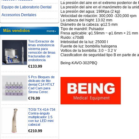
La presión del aire en el extremo posterior de 
La presión del aire en el manómetro de la unid
Equipo de Laboratorio Dental
La presión del agua: 198Kpa (2 kg)
Accesorios Dentales
Velocidad de rotación: 300,000 -320,000 rpm
La cabeza del hight: 13.02 mm
Diámetro de la cabeza: φ12.5 mm
Tipo de mandril: Pulsador
Más vendidos
Fresa aplicable: φ1.59mm ~ φ1.6mm × 21 mm ~
Ruido: ≤70dB
Tosi Extractor de
Intebsidad de la luz: 25000 l
limas endodoncia
Fuente de luz: bombilla halogena
sistema para
Voltios de la bombilla: 3.0 ~ 3.2 V
remoción de limas
Classfication de seguridad tipo B en parte de 
fracturadas de
endodoncia
Being-KAVO-302PBQ
€133.99
5 Pcs Bloques de
dislicato de litio
dental C14 HT/LT
Cad Cam para
Sirona Cerec
€76.99
TOSI TX-414-734
Contra-ángulo
multiplicador 1:5
con luz LED mini
cabezal
€210.99