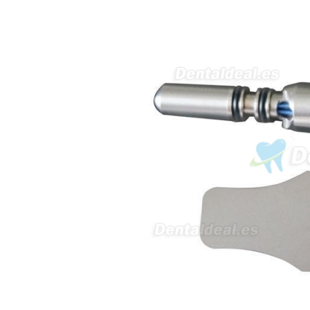
av Francisco Sá Carneiro n40
5430-423 Valpacos do seguinte
produto - Motor eléctrico dental
inalámbrico IPR pieza de mano
ortodoncia y pulido 2 en 1.
Rita
29/07/2026
Mi formulario de pedido: S /
N.2026060712980804 ,
BUENOS DIAS CUANDO
RECIBIRE MI PEDIDO,
GRACIAS
clinicadentalcunit
11/06/2026
Hola buenos días respecto al
Artículo. DDE0032580
electróbisturí, quisiera saber si
tiene una "toma a tierra" lo que
va conectado al paciente, placa
neutra.Placa de retorno,
Electrodo de retorno Placa
neutra, gracias
Clinicadentalcunit
07/06/2026
Buenos días, Mi nombre es Sara
y soy podóloga. Estoy