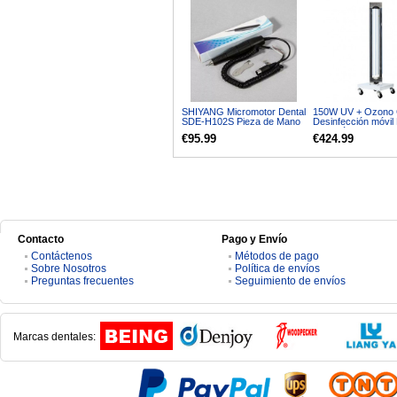
SHIYANG Micromotor Dental
150W UV + Ozono 
SDE-H102S Pieza de Mano
Desinfección móvil
0-35,000rpm
UVC Lámpara de
€95.99
€424.99
Esterilización Lámp
Germicida Ultraviol
Contacto
Pago y Envío
Contáctenos
Métodos de pago
Sobre Nosotros
Política de envíos
Preguntas frecuentes
Seguimiento de envíos
Marcas dentales: