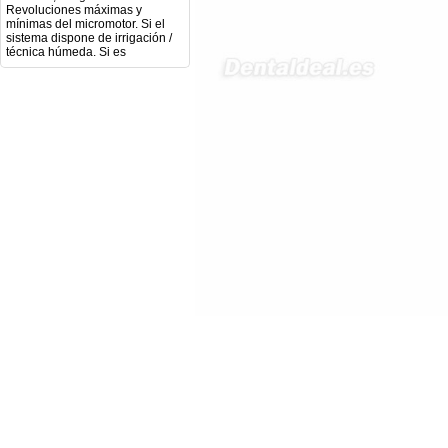
mínimas del micromotor. Si el
sistema dispone de irrigación /
técnica húmeda. Si es
compatible con mango recto
(pieza recta para fresas de
podología). Velocidad del
mango recto. Si dispone de
mango rápido y sus
revoluciones. Velocidad del
mango lento y sus
características. Tipo de conexión
del micromotor. Torque del
micromotor. Regulación de
velocidad (si es progresiva o por
niveles). Nivel de ruido y
vibración. Requisitos de
mantenimiento y esterilización
de piezas. También agradecería
si pudieran indicarme si el
equipo es fácilmente adaptable
a uso clínico en podología.
Quedo atenta a su respuesta.
Muchas gracias por su atención.
Sara Podóloga
sara teresa ruiz
21/05/2026
Boa noite gostaria de saber se
seria possível entrega em
Portugal e quanto tempo no
máximo demoraria pra a morada