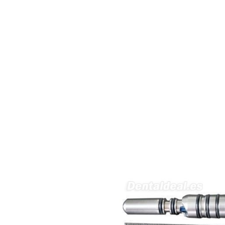
interesada en adaptar uno de
sus equipos dentales para uso
en podología, por lo que
necesito confirmar algunas
características técnicas antes de
valorar su adquisición. En
concreto, me gustaría saber:
Revoluciones máximas y
mínimas del micromotor. Si el
sistema dispone de irrigación /
técnica húmeda. Si es
compatible con mango recto
(pieza recta para fresas de
podología). Velocidad del
mango recto. Si dispone de
mango rápido y sus
revoluciones. Velocidad del
mango lento y sus
características. Tipo de conexión
del micromotor. Torque del
micromotor. Regulación de
velocidad (si es progresiva o por
niveles). Nivel de ruido y
vibración. Requisitos de
mantenimiento y esterilización
de piezas. También agradecería
si pudieran indicarme si el
equipo es fácilmente adaptable
a uso clínico en podología.
Quedo atenta a su respuesta.
Muchas gracias por su atención.
Sara Podóloga