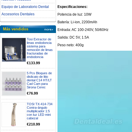
Especificaciones:
Equipo de Laboratorio Dental
Accesorios Dentales
Potencia de luz: 10W
Batería: Li-ion, 2200mAh
Más vendidos
Entrada: AC 100-240V, 50/60Hz
Salida: DC 5V, 1.5A
Tosi Extractor de
limas endodoncia
Peso neto: 400g
sistema para
remoción de limas
fracturadas de
endodoncia
€133.99
5 Pcs Bloques de
dislicato de litio
dental C14 HT/LT
Cad Cam para
Sirona Cerec
€76.99
TOSI TX-414-734
Contra-ángulo
multiplicador 1:5
con luz LED mini
cabezal
€210.99