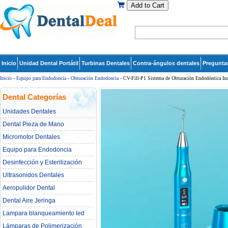
Add to Cart
Inicio
Unidad Dental Portátil
Turbinas Dentales
Contra-ángulos dentales
Pregunta
Inicio
-
Equipo para Endodoncia
-
Obturación Endodoncia
- CV-Fill-P1 Sistema de Obturación Endodóntica Ina
Dental Categorías
Unidades Dentales
Dental Pieza de Mano
Micromotor Dentales
Equipo para Endodoncia
Desinfección y Esterilización
Ultrasonidos Dentales
Aeropulidor Dental
Dental Aire Jeringa
Lampara blanqueamiento led
dental
Lámparas de Polimerización