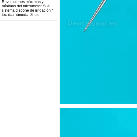
mínimas del micromotor. Si el
sistema dispone de irrigación /
técnica húmeda. Si es
compatible con mango recto
(pieza recta para fresas de
podología). Velocidad del
mango recto. Si dispone de
mango rápido y sus
revoluciones. Velocidad del
mango lento y sus
características. Tipo de conexión
del micromotor. Torque del
micromotor. Regulación de
velocidad (si es progresiva o por
niveles). Nivel de ruido y
vibración. Requisitos de
mantenimiento y esterilización
de piezas. También agradecería
si pudieran indicarme si el
equipo es fácilmente adaptable
a uso clínico en podología.
Quedo atenta a su respuesta.
Muchas gracias por su atención.
Sara Podóloga
sara teresa ruiz
21/05/2026
Boa noite gostaria de saber se
seria possível entrega em
Portugal e quanto tempo no
máximo demoraria pra a morada