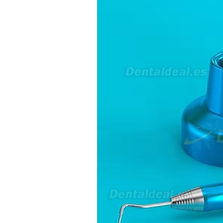
av Francisco Sá Carneiro n40
5430-423 Valpacos do seguinte
produto - Motor eléctrico dental
inalámbrico IPR pieza de mano
ortodoncia y pulido 2 en 1.
Rita
29/07/2026
Mi formulario de pedido: S /
N.2026060712980804 ,
BUENOS DIAS CUANDO
RECIBIRE MI PEDIDO,
GRACIAS
clinicadentalcunit
11/06/2026
Hola buenos días respecto al
Artículo. DDE0032580
electróbisturí, quisiera saber si
tiene una "toma a tierra" lo que
va conectado al paciente, placa
neutra.Placa de retorno,
Electrodo de retorno Placa
neutra, gracias
Clinicadentalcunit
07/06/2026
Buenos días, Mi nombre es Sara
y soy podóloga. Estoy
interesada en adaptar uno de