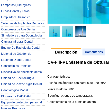
Lámparas Quirúrgicas
Lupas Dental y Faros
Limpiador Ultrasónico
Sistemas de Implantes Dentales
Compresor de Aire Dental
Simuladores para Odontologia
Cámara Intraoral Dental
Equipo De Radiologia Dental‎
Descripción
Comentarios
Material de Ortodoncia
Láser de Diodo Dental
CV-Fill-P1 Sistema de Obtur
Consumibles Dentales
Dispositivo de anestesia dental
Características:
Unidad de Electrocirugía
Diseño inalámbrico con batería de 2200mAh.
Unidad de Piezocirugía Dental
Punta rotatoria 360°.
Odontológico Model
4 configuraciones de temperatura.
Bloques de CAD/CAM
Calentamiento en la punta delantera.
Equipo de protección personal
Nuevos Productos