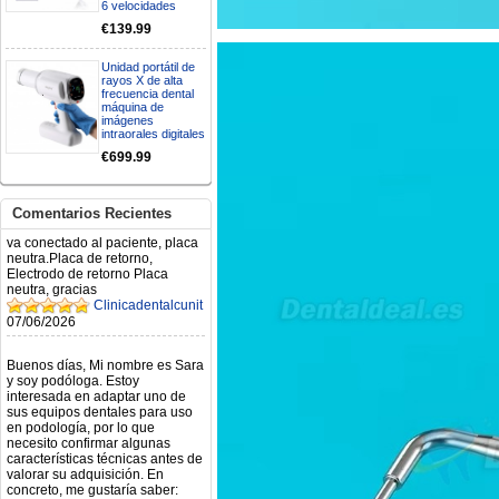
6 velocidades
Mi formulario de pedido: S /
€139.99
N.2026060712980804 ,
BUENOS DIAS CUANDO
Unidad portátil de
RECIBIRE MI PEDIDO,
rayos X de alta
GRACIAS
frecuencia dental
clinicadentalcunit
máquina de
11/06/2026
imágenes
intraorales digitales
€699.99
Hola buenos días respecto al
Artículo. DDE0032580
electróbisturí, quisiera saber si
tiene una "toma a tierra" lo que
Comentarios Recientes
va conectado al paciente, placa
neutra.Placa de retorno,
Electrodo de retorno Placa
neutra, gracias
Clinicadentalcunit
07/06/2026
Buenos días, Mi nombre es Sara
y soy podóloga. Estoy
interesada en adaptar uno de
sus equipos dentales para uso
en podología, por lo que
necesito confirmar algunas
características técnicas antes de
valorar su adquisición. En
concreto, me gustaría saber:
Revoluciones máximas y