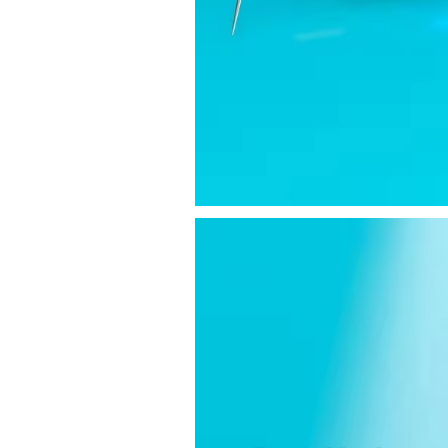
sus equipos dentales para uso
en podología, por lo que
necesito confirmar algunas
características técnicas antes de
valorar su adquisición. En
concreto, me gustaría saber:
Revoluciones máximas y
mínimas del micromotor. Si el
sistema dispone de irrigación /
técnica húmeda. Si es
compatible con mango recto
(pieza recta para fresas de
podología). Velocidad del
mango recto. Si dispone de
mango rápido y sus
revoluciones. Velocidad del
mango lento y sus
características. Tipo de conexión
del micromotor. Torque del
micromotor. Regulación de
velocidad (si es progresiva o por
niveles). Nivel de ruido y
vibración. Requisitos de
mantenimiento y esterilización
de piezas. También agradecería
si pudieran indicarme si el
equipo es fácilmente adaptable
a uso clínico en podología.
Quedo atenta a su respuesta.
Muchas gracias por su atención.
Sara Podóloga
sara teresa ruiz