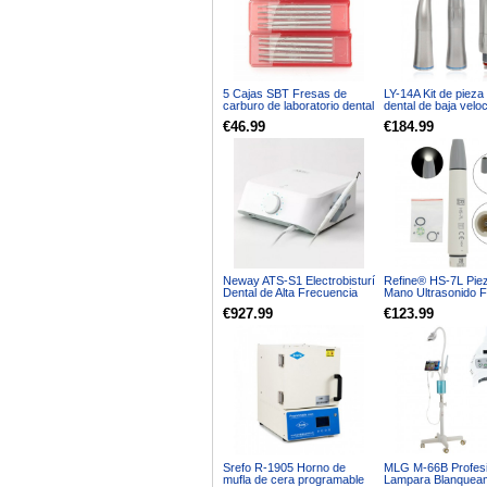
5 Cajas SBT Fresas de
LY-14A Kit de piez
carburo de laboratorio dental
dental de baja velo
Pieza de mano recta Fresa
€46.99
€184.99
HP 34 35 37
Neway ATS-S1 Electrobisturí
Refine® HS-7L Pie
Dental de Alta Frecuencia
Mano Ultrasonido Fi
40W con 7 Electrodos
Acteon Suprasson
€927.99
€123.99
P5XS LED DTE Esc
Srefo R-1905 Horno de
MLG M-66B Profesi
mufla de cera programable
Lampara Blanquea