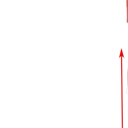
inalámbrico IPR pieza de mano
ortodoncia y pulido 2 en 1.
Rita
29/07/2026
Mi formulario de pedido: S /
N.2026060712980804 ,
BUENOS DIAS CUANDO
RECIBIRE MI PEDIDO,
GRACIAS
clinicadentalcunit
11/06/2026
Hola buenos días respecto al
Artículo. DDE0032580
electróbisturí, quisiera saber si
tiene una "toma a tierra" lo que
va conectado al paciente, placa
neutra.Placa de retorno,
Electrodo de retorno Placa
neutra, gracias
Clinicadentalcunit
07/06/2026
Buenos días, Mi nombre es Sara
y soy podóloga. Estoy
interesada en adaptar uno de
sus equipos dentales para uso
en podología, por lo que
necesito confirmar algunas