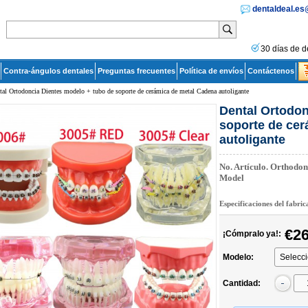
dentaldeal.e
30 días de d
Contra-ángulos dentales
Preguntas frecuentes
Política de envíos
Contáctenos
tal Ortodoncia Dientes modelo + tubo de soporte de cerámica de metal Cadena autoligante
Dental Ortodon
soporte de ce
autoligante
No. Artículo.
Orthodon
Model
Especificaciones del fabri
€26
¡Cómpralo ya!:
Modelo:
Cantidad: