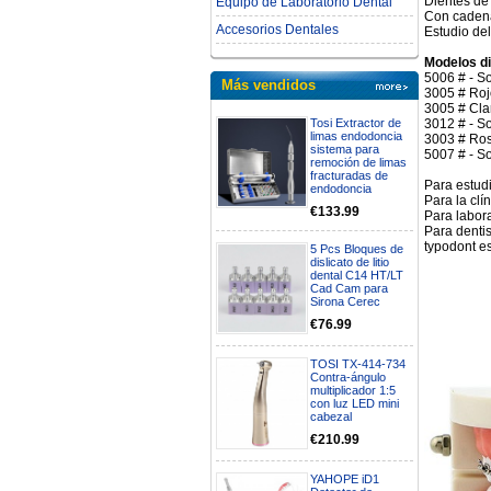
Dientes de
Equipo de Laboratorio Dental
Con cadena
Accesorios Dentales
Estudio de
Modelos di
5006 # - So
Más vendidos
3005 # Roj
3005 # Cla
3012 # - S
Tosi Extractor de
limas endodoncia
3003 # Ros
sistema para
5007 # - S
remoción de limas
fracturadas de
Para estud
endodoncia
Para la clí
€133.99
Para labora
Para denti
typodont e
5 Pcs Bloques de
dislicato de litio
dental C14 HT/LT
Cad Cam para
Sirona Cerec
€76.99
TOSI TX-414-734
Contra-ángulo
multiplicador 1:5
con luz LED mini
cabezal
€210.99
YAHOPE iD1