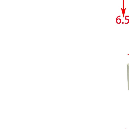
características técnicas antes de
valorar su adquisición. En
concreto, me gustaría saber:
Revoluciones máximas y
mínimas del micromotor. Si el
sistema dispone de irrigación /
técnica húmeda. Si es
compatible con mango recto
(pieza recta para fresas de
podología). Velocidad del
mango recto. Si dispone de
mango rápido y sus
revoluciones. Velocidad del
mango lento y sus
características. Tipo de conexión
del micromotor. Torque del
micromotor. Regulación de
velocidad (si es progresiva o por
niveles). Nivel de ruido y
vibración. Requisitos de
mantenimiento y esterilización
de piezas. También agradecería
si pudieran indicarme si el
equipo es fácilmente adaptable
a uso clínico en podología.
Quedo atenta a su respuesta.
Muchas gracias por su atención.
Sara Podóloga
sara teresa ruiz
21/05/2026