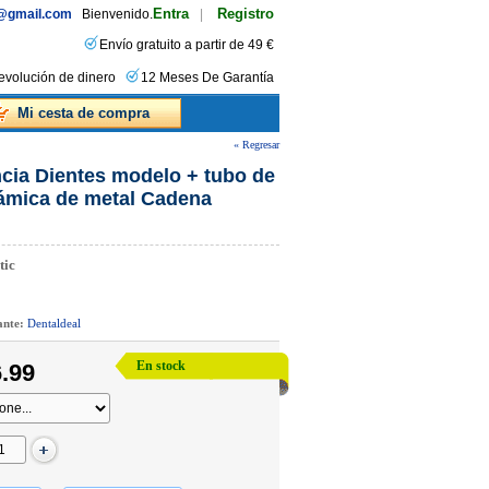
Entra
Registro
s@gmail.com
Bienvenido.
|
Envío gratuito a partir de 49 €
evolución de dinero
12 Meses De Garantía
Mi cesta de compra
« Regresar
cia Dientes modelo + tubo de
rámica de metal Cadena
tic
cante:
Dentaldeal
En stock
.99