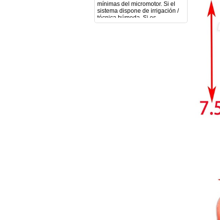
compatible con mango recto
(pieza recta para fresas de
podología). Velocidad del
mango recto. Si dispone de
mango rápido y sus
revoluciones. Velocidad del
mango lento y sus
características. Tipo de conexión
del micromotor. Torque del
micromotor. Regulación de
velocidad (si es progresiva o por
niveles). Nivel de ruido y
vibración. Requisitos de
mantenimiento y esterilización
de piezas. También agradecería
si pudieran indicarme si el
equipo es fácilmente adaptable
a uso clínico en podología.
Quedo atenta a su respuesta.
Muchas gracias por su atención.
Sara Podóloga
sara teresa ruiz
21/05/2026
Boa noite gostaria de saber se
seria possível entrega em
Portugal e quanto tempo no
máximo demoraria pra a morada
av Francisco Sá Carneiro n40
5430-423 Valpacos do seguinte
produto - Motor eléctrico dental