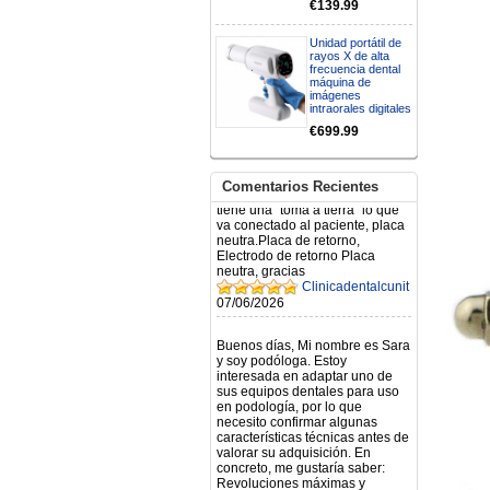
€139.99
BUENOS DIAS CUANDO
RECIBIRE MI PEDIDO,
GRACIAS
Unidad portátil de
clinicadentalcunit
rayos X de alta
frecuencia dental
11/06/2026
máquina de
imágenes
intraorales digitales
Hola buenos días respecto al
Artículo. DDE0032580
€699.99
electróbisturí, quisiera saber si
tiene una "toma a tierra" lo que
va conectado al paciente, placa
Comentarios Recientes
neutra.Placa de retorno,
Electrodo de retorno Placa
neutra, gracias
Clinicadentalcunit
07/06/2026
Buenos días, Mi nombre es Sara
y soy podóloga. Estoy
interesada en adaptar uno de
sus equipos dentales para uso
en podología, por lo que
necesito confirmar algunas
características técnicas antes de
valorar su adquisición. En
concreto, me gustaría saber:
Revoluciones máximas y
mínimas del micromotor. Si el
sistema dispone de irrigación /
técnica húmeda. Si es