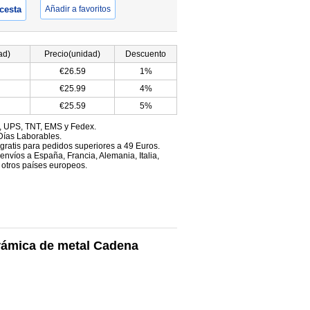
 cesta
Añadir a favoritos
ad)
Precio(unidad)
Descuento
€26.59
1%
€25.99
4%
€25.59
5%
, UPS, TNT, EMS y Fedex.
Días Laborables.
 gratis para pedidos superiores a 49 Euros.
envíos a España, Francia, Alemania, Italia,
 otros países europeos.
erámica de metal Cadena