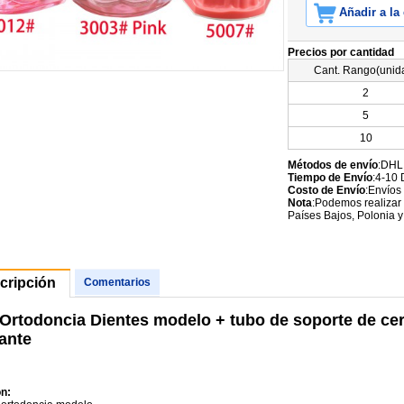
Añadir a la
Precios por cantidad
Cant. Rango(unid
2
5
10
Métodos de envío
:DHL
Tiempo de Envío
:4-10 
Costo de Envío
:Envíos
Nota
:Podemos realizar 
Países Bajos, Polonia y
cripción
Comentarios
 Ortodoncia Dientes modelo + tubo de soporte de c
gante
n: