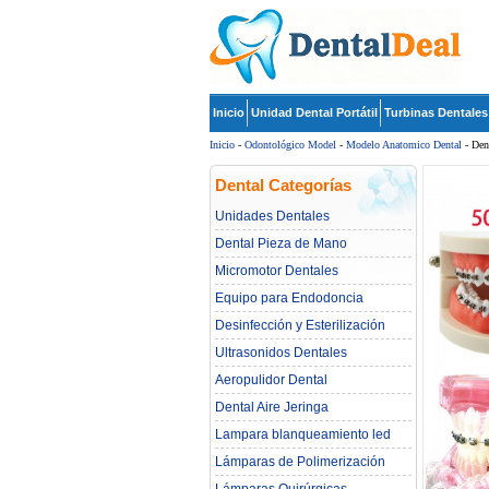
Inicio
Unidad Dental Portátil
Turbinas Dentales
Inicio
-
Odontológico Model
-
Modelo Anatomico Dental
- Den
Dental Categorías
Unidades Dentales
Dental Pieza de Mano
Micromotor Dentales
Equipo para Endodoncia
Desinfección y Esterilización
Ultrasonidos Dentales
Aeropulidor Dental
Dental Aire Jeringa
Lampara blanqueamiento led
dental
Lámparas de Polimerización