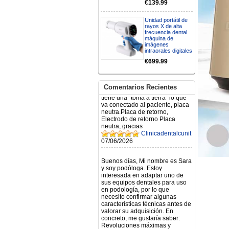
€139.99
N.2026060712980804 ,
BUENOS DIAS CUANDO
RECIBIRE MI PEDIDO,
Unidad portátil de
GRACIAS
rayos X de alta
frecuencia dental
clinicadentalcunit
máquina de
11/06/2026
imágenes
intraorales digitales
Hola buenos días respecto al
€699.99
Artículo. DDE0032580
electróbisturí, quisiera saber si
tiene una "toma a tierra" lo que
Comentarios Recientes
va conectado al paciente, placa
neutra.Placa de retorno,
Electrodo de retorno Placa
neutra, gracias
Clinicadentalcunit
07/06/2026
Buenos días, Mi nombre es Sara
y soy podóloga. Estoy
interesada en adaptar uno de
sus equipos dentales para uso
en podología, por lo que
necesito confirmar algunas
características técnicas antes de
valorar su adquisición. En
concreto, me gustaría saber:
Revoluciones máximas y
mínimas del micromotor. Si el
sistema dispone de irrigación /