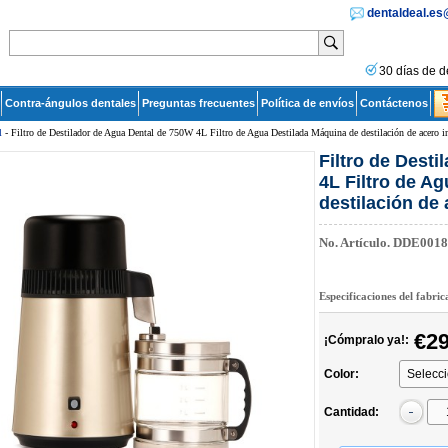
dentaldeal.e
30 días de d
Contra-ángulos dentales
Preguntas frecuentes
Política de envíos
Contáctenos
l
- Filtro de Destilador de Agua Dental de 750W 4L Filtro de Agua Destilada Máquina de destilación de acero i
Filtro de Dest
4L Filtro de A
destilación de
No. Artículo.
DDE0018
Especificaciones del fabri
€29
¡Cómpralo ya!:
Color:
Cantidad: