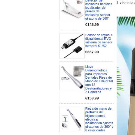
Detector de
1 x botella
implantes dentales
localizador de
pilares de
implantes sensor
giratorio de 360°
€145.99
Sensor de rayos X
digital dental RVG
sistema de sensor
intraoral S1/S2
€667.99
Llave
Dinamométrica
para Implantes
Dentales Pieza de
Boa noite gostaria de saber se
Mano de Universal
seria possível entrega em
con 12
Portugal e quanto tempo no
Destornilladores y
máximo demoraria pra a morada
2 Cabezas
av Francisco Sá Carneiro n40
€158.99
5430-423 Valpacos do seguinte
produto - Motor eléctrico dental
inalámbrico IPR pieza de mano
Pieza de mano de
profilaxis de
ortodoncia y pulido 2 en 1.
higiene dental
Rita
eléctrica
29/07/2026
inalámbrica ajustes
giratorios de 360° y
6 velocidades
Mi formulario de pedido: S /