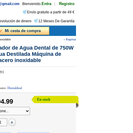
Entra
Registro
s@gmail.com
Bienvenido.
|
Envío gratuito a partir de 49 €
evolución de dinero
12 Meses De Garantía
Mi cesta de compra
noxidable
« Regresar
ilador de Agua Dental de 750W
gua Destilada Máquina de
 acero inoxidable
91
cante:
Dentaldeal
En stock
4.99