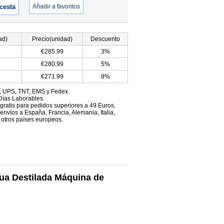
 cesta
Añadir a favoritos
ad)
Precio(unidad)
Descuento
€285.99
3%
€280.99
5%
€271.99
8%
, UPS, TNT, EMS y Fedex.
Días Laborables.
 gratis para pedidos superiores a 49 Euros.
envíos a España, Francia, Alemania, Italia,
 otros países europeos.
gua Destilada Máquina de