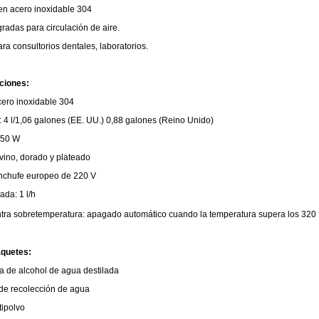
en acero inoxidable 304
radas para circulación de aire.
ara consultorios dentales, laboratorios.
ciones:
cero inoxidable 304
 4 l/1,06 galones (EE. UU.) 0,88 galones (Reino Unido)
750 W
 vino, dorado y plateado
nchufe europeo de 220 V
ada: 1 l/h
tra sobretemperatura: apagado automático cuando la temperatura supera los 320
aquetes:
a de alcohol de agua destilada
 de recolección de agua
tipolvo