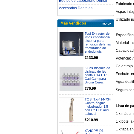
Equipo de Laboratorio Dental
Fabricado 
Accesorios Dentales
Aspas integ
Utilizado p
Más vendidos
Tosi Extractor de
Especifica
limas endodoncia
sistema para
Material: a
remoción de limas
fracturadas de
Capacidad:
endodoncia
€133.99
Potencia: 
Color: rojo
5 Pcs Bloques de
dislicato de litio
Enchufe: e
dental C14 HT/LT
Cad Cam para
Agua destil
Sirona Cerec
€76.99
Seguro con
TOSI TX-414-734
Contra-ángulo
Lista de p
multiplicador 1:5
con luz LED mini
1 x máquin
cabezal
€210.99
1 x botella
1 x tapa an
YAHOPE iD1