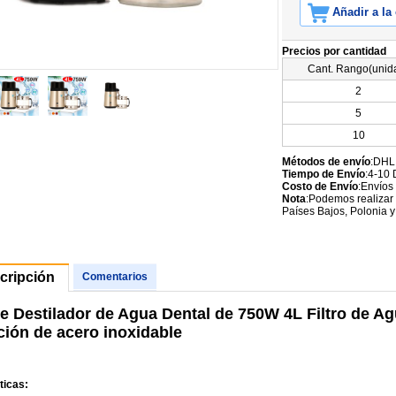
Añadir a la
Precios por cantidad
Cant. Rango(unid
2
5
10
Métodos de envío
:DHL
Tiempo de Envío
:4-10 
Costo de Envío
:Envíos
Nota
:Podemos realizar 
Países Bajos, Polonia y
cripción
Comentarios
 de Destilador de Agua Dental de 750W 4L Filtro de A
ción de acero inoxidable
ticas: