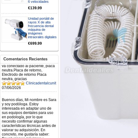
6 velocidades
Mi formulario de pedido: S /
N.2026060712980804 ,
€139.99
BUENOS DIAS CUANDO
RECIBIRE MI PEDIDO,
Unidad portátil de
GRACIAS
rayos X de alta
clinicadentalcunit
frecuencia dental
11/06/2026
máquina de
imágenes
intraorales digitales
Hola buenos días respecto al
€699.99
Artículo. DDE0032580
electróbisturí, quisiera saber si
tiene una "toma a tierra" lo que
Comentarios Recientes
va conectado al paciente, placa
neutra.Placa de retorno,
Electrodo de retorno Placa
neutra, gracias
Clinicadentalcunit
07/06/2026
Buenos días, Mi nombre es Sara
y soy podóloga. Estoy
interesada en adaptar uno de
sus equipos dentales para uso
en podología, por lo que
necesito confirmar algunas
características técnicas antes de
valorar su adquisición. En
concreto, me gustaría saber:
Revoluciones máximas y
mínimas del micromotor. Si el