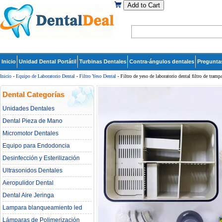
Add to Cart
Inicio
Unidad Dental Portátil
Turbinas Dentales
Contra-ángulos dentales
Pregunta
Inicio
-
Equipo de Laboratorio Dental
-
Filtro Yeso Dental
- Filtro de yeso de laboratorio dental filtro de tram
Dental Categorías
Unidades Dentales
Dental Pieza de Mano
Micromotor Dentales
Equipo para Endodoncia
Desinfección y Esterilización
Ultrasonidos Dentales
Aeropulidor Dental
Dental Aire Jeringa
Lampara blanqueamiento led
dental
Lámparas de Polimerización