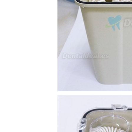
sus equipos dentales para uso
en podología, por lo que
necesito confirmar algunas
características técnicas antes de
valorar su adquisición. En
concreto, me gustaría saber:
Revoluciones máximas y
mínimas del micromotor. Si el
sistema dispone de irrigación /
técnica húmeda. Si es
compatible con mango recto
(pieza recta para fresas de
podología). Velocidad del
mango recto. Si dispone de
mango rápido y sus
revoluciones. Velocidad del
mango lento y sus
características. Tipo de conexión
del micromotor. Torque del
micromotor. Regulación de
velocidad (si es progresiva o por
niveles). Nivel de ruido y
vibración. Requisitos de
mantenimiento y esterilización
de piezas. También agradecería
si pudieran indicarme si el
equipo es fácilmente adaptable
a uso clínico en podología.
Quedo atenta a su respuesta.
Muchas gracias por su atención.
Sara Podóloga
sara teresa ruiz