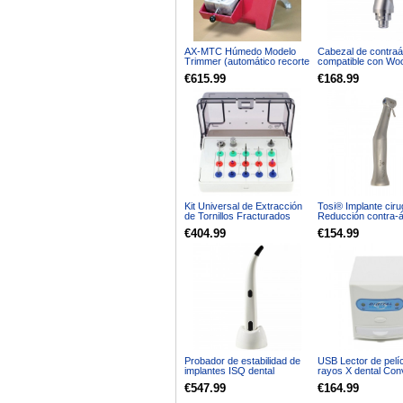
AX-MTC Húmedo Modelo
Cabezal de contraá
Trimmer (automático recorte
compatible con Wo
de suministro de agua) para
motor endodoncia A
€615.99
€168.99
yeso modelos
MotoPex
Kit Universal de Extracción
Tosi® Implante ciru
de Tornillos Fracturados
Reducción contra-á
para Implantes Dentales
1 Pieza de Mano de
€404.99
€154.99
414(79K)
Probador de estabilidad de
USB Lector de pelí
implantes ISQ dental
rayos X dental Conv
Medidor de estabilidad de
de imagen digital 
€547.99
€164.99
implantes