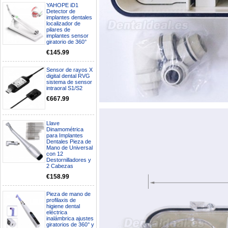
YAHOPE iD1
Detector de
implantes dentales
localizador de
pilares de
implantes sensor
giratorio de 360°
€145.99
Sensor de rayos X
digital dental RVG
sistema de sensor
intraoral S1/S2
€667.99
Llave
Dinamométrica
para Implantes
Boa noite gostaria de saber se
Dentales Pieza de
Mano de Universal
seria possível entrega em
con 12
Portugal e quanto tempo no
Destornilladores y
máximo demoraria pra a morada
2 Cabezas
av Francisco Sá Carneiro n40
€158.99
5430-423 Valpacos do seguinte
produto - Motor eléctrico dental
inalámbrico IPR pieza de mano
Pieza de mano de
ortodoncia y pulido 2 en 1.
profilaxis de
Rita
higiene dental
eléctrica
29/07/2026
inalámbrica ajustes
giratorios de 360° y