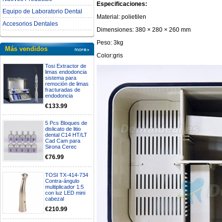
Especificaciones:
Equipo de Laboratorio Dental
Material: polietilen
Accesorios Dentales
Dimensiones: 380 × 280 × 260 mm
Peso: 3kg
Más vendidos
Color:gris
Tosi Extractor de
limas endodoncia
sistema para
remoción de limas
fracturadas de
endodoncia
€133.99
5 Pcs Bloques de
dislicato de litio
dental C14 HT/LT
Cad Cam para
Sirona Cerec
€76.99
TOSI TX-414-734
Contra-ángulo
multiplicador 1:5
con luz LED mini
cabezal
€210.99