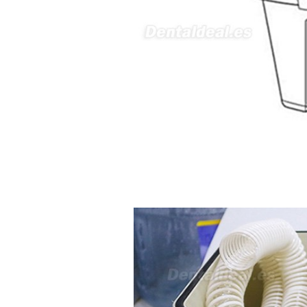
5430-423 Valpacos do seguinte
produto - Motor eléctrico dental
inalámbrico IPR pieza de mano
ortodoncia y pulido 2 en 1.
Rita
29/07/2026
Mi formulario de pedido: S /
N.2026060712980804 ,
BUENOS DIAS CUANDO
RECIBIRE MI PEDIDO,
GRACIAS
clinicadentalcunit
11/06/2026
Hola buenos días respecto al
Artículo. DDE0032580
electróbisturí, quisiera saber si
tiene una "toma a tierra" lo que
va conectado al paciente, placa
neutra.Placa de retorno,
Electrodo de retorno Placa
neutra, gracias
Clinicadentalcunit
07/06/2026
Buenos días, Mi nombre es Sara
y soy podóloga. Estoy
interesada en adaptar uno de