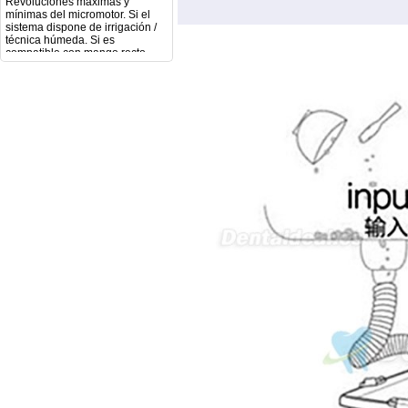
sistema dispone de irrigación /
técnica húmeda. Si es
compatible con mango recto
(pieza recta para fresas de
podología). Velocidad del
mango recto. Si dispone de
mango rápido y sus
revoluciones. Velocidad del
mango lento y sus
características. Tipo de conexión
del micromotor. Torque del
micromotor. Regulación de
velocidad (si es progresiva o por
niveles). Nivel de ruido y
vibración. Requisitos de
mantenimiento y esterilización
de piezas. También agradecería
si pudieran indicarme si el
equipo es fácilmente adaptable
a uso clínico en podología.
Quedo atenta a su respuesta.
Muchas gracias por su atención.
Sara Podóloga
sara teresa ruiz
21/05/2026
Boa noite gostaria de saber se
seria possível entrega em
Portugal e quanto tempo no
máximo demoraria pra a morada
av Francisco Sá Carneiro n40