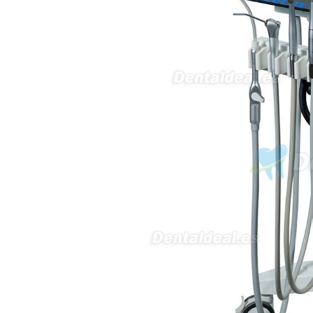
inalámbrico IPR pieza de mano
ortodoncia y pulido 2 en 1.
Rita
29/07/2026
Mi formulario de pedido: S /
N.2026060712980804 ,
BUENOS DIAS CUANDO
RECIBIRE MI PEDIDO,
GRACIAS
clinicadentalcunit
11/06/2026
Hola buenos días respecto al
Artículo. DDE0032580
electróbisturí, quisiera saber si
tiene una "toma a tierra" lo que
va conectado al paciente, placa
neutra.Placa de retorno,
Electrodo de retorno Placa
neutra, gracias
Clinicadentalcunit
07/06/2026
Buenos días, Mi nombre es Sara
y soy podóloga. Estoy
interesada en adaptar uno de
sus equipos dentales para uso
en podología, por lo que