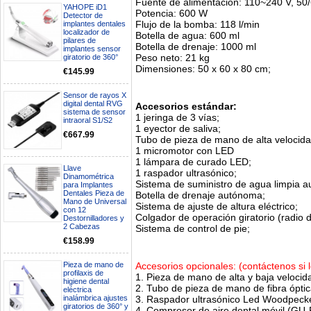
Fuente de alimentación: 110~240 V, 50
YAHOPE iD1
Potencia: 600 W
Detector de
Flujo de la bomba: 118 l/min
implantes dentales
localizador de
Botella de agua: 600 ml
pilares de
Botella de drenaje: 1000 ml
implantes sensor
Peso neto: 21 kg
giratorio de 360°
Dimensiones: 50 x 60 x 80 cm;
€145.99
Sensor de rayos X
digital dental RVG
Accesorios estándar:
sistema de sensor
1 jeringa de 3 vías;
intraoral S1/S2
1 eyector de saliva;
€667.99
Tubo de pieza de mano de alta velocidad 
1 micromotor con LED
1 lámpara de curado LED;
Llave
1 raspador ultrasónico;
Boa noite gostaria de saber se
Dinamométrica
Sistema de suministro de agua limpia 
seria possível entrega em
para Implantes
Portugal e quanto tempo no
Dentales Pieza de
Botella de drenaje autónoma;
Mano de Universal
máximo demoraria pra a morada
Sistema de ajuste de altura eléctrico;
con 12
av Francisco Sá Carneiro n40
Colgador de operación giratorio (radio 
Destornilladores y
5430-423 Valpacos do seguinte
2 Cabezas
Sistema de control de pie;
produto - Motor eléctrico dental
€158.99
inalámbrico IPR pieza de mano
ortodoncia y pulido 2 en 1.
Rita
Accesorios opcionales: (contáctenos si 
Pieza de mano de
29/07/2026
profilaxis de
1. Pieza de mano de alta y baja velocid
higiene dental
2. Tubo de pieza de mano de fibra óptic
eléctrica
3. Raspador ultrasónico Led Woodpeck
inalámbrica ajustes
Mi formulario de pedido: S /
giratorios de 360° y
N.2026060712980804 ,
4. Compresor de aire dental móvil (GU