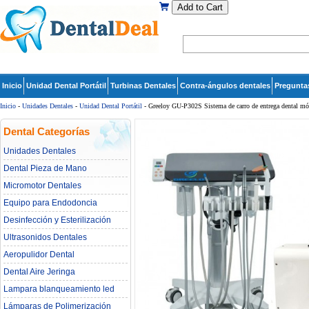
Add to Cart
Inicio
Unidad Dental Portátil
Turbinas Dentales
Contra-ángulos dentales
Pregunta
Inicio
-
Unidades Dentales
-
Unidad Dental Portátil
- Greeloy GU-P302S Sistema de carro de entrega dental móv
Dental Categorías
Unidades Dentales
Dental Pieza de Mano
Micromotor Dentales
Equipo para Endodoncia
Desinfección y Esterilización
Ultrasonidos Dentales
Aeropulidor Dental
Dental Aire Jeringa
Lampara blanqueamiento led
dental
Lámparas de Polimerización