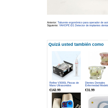
Anterior:
Taburete ergonómico para operador de asis
Siguiente:
YAHOPE iD1 Detector de implantes dentales
Quizá usted también como
Refine V3000L Piezas de
Dientes Dentales
Mano Ultrasonidos
Enfermedad Model
Incorporada Compatible con
Implante Demostra
€142.99
€31.99
SATELEC/DTE/NSK
Caries Periodoncia
Transparente Rosa