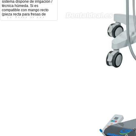
compatible con mango recto
(pieza recta para fresas de
podología). Velocidad del
mango recto. Si dispone de
mango rápido y sus
revoluciones. Velocidad del
mango lento y sus
características. Tipo de conexión
del micromotor. Torque del
micromotor. Regulación de
velocidad (si es progresiva o por
niveles). Nivel de ruido y
vibración. Requisitos de
mantenimiento y esterilización
de piezas. También agradecería
si pudieran indicarme si el
equipo es fácilmente adaptable
a uso clínico en podología.
Quedo atenta a su respuesta.
Muchas gracias por su atención.
Sara Podóloga
sara teresa ruiz
21/05/2026
Boa noite gostaria de saber se
seria possível entrega em
Portugal e quanto tempo no
máximo demoraria pra a morada
av Francisco Sá Carneiro n40
5430-423 Valpacos do seguinte
produto - Motor eléctrico dental