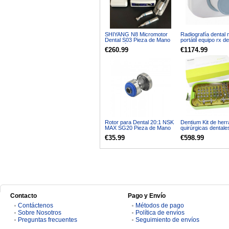
SHIYANG N8 Micromotor
Radiografía dental
Dental S03 Pieza de Mano
portátil equipo rx de
Contra-ángulos Recta Aire
portatil AD-60P
€260.99
€1174.99
Motor 45K RPM
Rotor para Dental 20:1 NSK
Dentium Kit de her
MAX SG20 Pieza de Mano
quirúrgicas dental
de Baja Velocidad para
SuperLine Kit de
€35.99
€598.99
Implantes
instrumentos de cir
implantes
Contacto
Pago y Envío
Contáctenos
Métodos de pago
Sobre Nosotros
Política de envíos
Preguntas frecuentes
Seguimiento de envíos