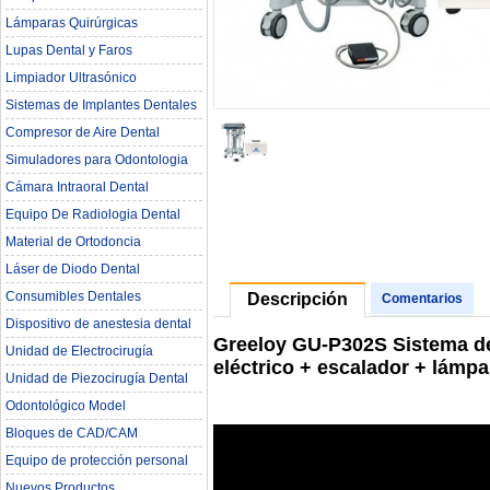
Lámparas Quirúrgicas
Lupas Dental y Faros
Limpiador Ultrasónico
Sistemas de Implantes Dentales
Compresor de Aire Dental
Simuladores para Odontologia
Cámara Intraoral Dental
Equipo De Radiologia Dental‎
Material de Ortodoncia
Láser de Diodo Dental
Consumibles Dentales
Descripción
Comentarios
Dispositivo de anestesia dental
Greeloy GU-P302S Sistema de
Unidad de Electrocirugía
eléctrico + escalador + lámp
Unidad de Piezocirugía Dental
Odontológico Model
Bloques de CAD/CAM
Equipo de protección personal
Nuevos Productos