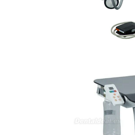
necesito confirmar algunas
características técnicas antes de
valorar su adquisición. En
concreto, me gustaría saber:
Revoluciones máximas y
mínimas del micromotor. Si el
sistema dispone de irrigación /
técnica húmeda. Si es
compatible con mango recto
(pieza recta para fresas de
podología). Velocidad del
mango recto. Si dispone de
mango rápido y sus
revoluciones. Velocidad del
mango lento y sus
características. Tipo de conexión
del micromotor. Torque del
micromotor. Regulación de
velocidad (si es progresiva o por
niveles). Nivel de ruido y
vibración. Requisitos de
mantenimiento y esterilización
de piezas. También agradecería
si pudieran indicarme si el
equipo es fácilmente adaptable
a uso clínico en podología.
Quedo atenta a su respuesta.
Muchas gracias por su atención.
Sara Podóloga
sara teresa ruiz
21/05/2026