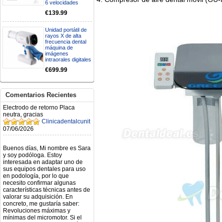
6 velocidades
BUENOS DIAS CUANDO
RECIBIRE MI PEDIDO,
€139.99
GRACIAS
clinicadentalcunit
Unidad portátil de
11/06/2026
rayos X de alta
frecuencia dental
máquina de
Hola buenos días respecto al
imágenes
intraorales digitales
Artículo. DDE0032580
electróbisturí, quisiera saber si
€699.99
tiene una "toma a tierra" lo que
va conectado al paciente, placa
neutra.Placa de retorno,
Comentarios Recientes
Electrodo de retorno Placa
neutra, gracias
Clinicadentalcunit
07/06/2026
Buenos días, Mi nombre es Sara
y soy podóloga. Estoy
interesada en adaptar uno de
sus equipos dentales para uso
en podología, por lo que
necesito confirmar algunas
características técnicas antes de
valorar su adquisición. En
concreto, me gustaría saber:
Revoluciones máximas y
mínimas del micromotor. Si el
sistema dispone de irrigación /
técnica húmeda. Si es