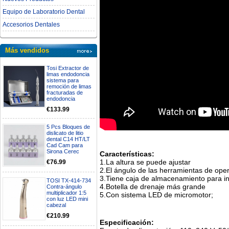
Equipo de Laboratorio Dental
Accesorios Dentales
Más vendidos
Tosi Extractor de
limas endodoncia
sistema para
remoción de limas
fracturadas de
endodoncia
€133.99
5 Pcs Bloques de
dislicato de litio
dental C14 HT/LT
Cad Cam para
Sirona Cerec
Características:
1.La altura se puede ajustar
€76.99
2.El ángulo de las herramientas de ope
3.Tiene caja de almacenamiento para in
TOSI TX-414-734
4.Botella de drenaje más grande
Contra-ángulo
multiplicador 1:5
5.Con sistema LED de micromotor;
con luz LED mini
cabezal
€210.99
Especificación: