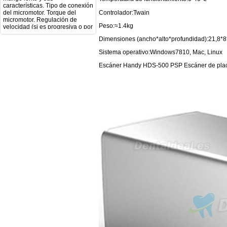
micromotor. Regulación de
velocidad (si es progresiva o por
Controlador:Twain
niveles). Nivel de ruido y
vibración. Requisitos de
Peso:≈1.4kg
mantenimiento y esterilización
de piezas. También agradecería
Dimensiones (ancho*alto*profundidad):21,8*
si pudieran indicarme si el
Sistema operativo:Windows7810, Mac, Linux
equipo es fácilmente adaptable
a uso clínico en podología.
Escáner Handy HDS-500 PSP Escáner de placa
Quedo atenta a su respuesta.
Muchas gracias por su atención.
Sara Podóloga
sara teresa ruiz
21/05/2026
Boa noite gostaria de saber se
seria possível entrega em
Portugal e quanto tempo no
máximo demoraria pra a morada
av Francisco Sá Carneiro n40
5430-423 Valpacos do seguinte
produto - Motor eléctrico dental
inalámbrico IPR pieza de mano
ortodoncia y pulido 2 en 1.
Rita
29/07/2026
Mi formulario de pedido: S /
N.2026060712980804 ,
BUENOS DIAS CUANDO