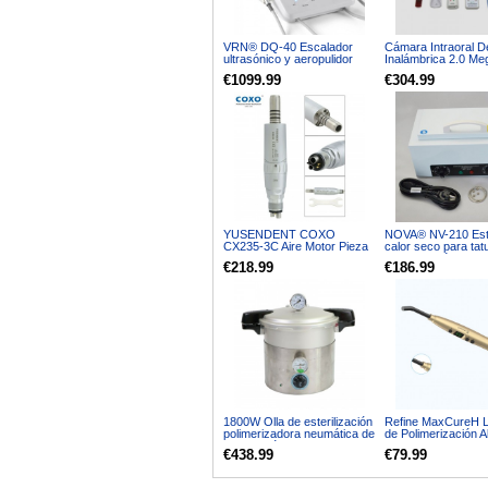
VRN® DQ-40 Escalador
Cámara Intraoral D
ultrasónico y aeropulidor
Inalámbrica 2.0 Me
dental para raspado /
Pixeles CCD WIFI
€1099.99
€304.99
periodontal / endodoncia
MD2000W
YUSENDENT COXO
NOVA® NV-210 Este
CX235-3C Aire Motor Pieza
calor seco para tat
de Mano Dental LED Fibra
dentales médicos y
€218.99
€186.99
óptica Compatible con NSK
veterinarios
KAVO 6 Hoyos
1800W Olla de esterilización
Refine MaxCureH 
polimerizadora neumática de
de Polimerización A
alta presión para laboratorio
LED 1600-1800mw
€438.99
€79.99
dental