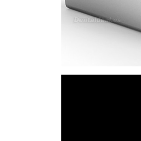
RECIBIRE MI PEDIDO,
GRACIAS
clinicadentalcunit
11/06/2026
Hola buenos días respecto al
Artículo. DDE0032580
electróbisturí, quisiera saber si
tiene una "toma a tierra" lo que
va conectado al paciente, placa
neutra.Placa de retorno,
Electrodo de retorno Placa
neutra, gracias
Clinicadentalcunit
07/06/2026
Buenos días, Mi nombre es Sara
y soy podóloga. Estoy
interesada en adaptar uno de
sus equipos dentales para uso
en podología, por lo que
necesito confirmar algunas
características técnicas antes de
valorar su adquisición. En
concreto, me gustaría saber:
Revoluciones máximas y
mínimas del micromotor. Si el
sistema dispone de irrigación /
técnica húmeda. Si es
compatible con mango recto
(pieza recta para fresas de