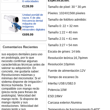
Especificación:
6 velocidades
electróbisturí, quisiera saber si
tiene una "toma a tierra" lo que
€139.99
Tamaño de píxel: 30 * 30 μm
va conectado al paciente, placa
neutra.Placa de retorno,
Píxeles: 1024X1568 píxeles
Unidad portátil de
Electrodo de retorno Placa
rayos X de alta
neutra, gracias
Tamaño de fotóforo admitido:
frecuencia dental
Clinicadentalcunit
máquina de
Tamaño 0: 22 × 32 mm
07/06/2026
imágenes
intraorales digitales
Tamaño 1:22 × 40 mm
€699.99
Buenos días, Mi nombre es Sara
Tamaño 2:31 × 41 mm
y soy podóloga. Estoy
interesada en adaptar uno de
Tamaño 3:27 × 54 mm
sus equipos dentales para uso
Comentarios Recientes
en podología, por lo que
Escala de grises: 14 bits
necesito confirmar algunas
características técnicas antes de
Resolución teórica:16,7lp/mm
valorar su adquisición. En
concreto, me gustaría saber:
Resolución:10p/mm
Revoluciones máximas y
mínimas del micromotor. Si el
Fuente de alimentación:12V
sistema dispone de irrigación /
técnica húmeda. Si es
Tiempo de escaneo:3s
compatible con mango recto
Interfaz USB:USB2.0
(pieza recta para fresas de
podología). Velocidad del
Potencia:10W
mango recto. Si dispone de
mango rápido y sus
ESD:2/8kV
revoluciones. Velocidad del
mango lento y sus
Carcasa exterior:Alumina
características. Tipo de conexión
del micromotor. Torque del
Temperatura de funcionamiento:0-40℃