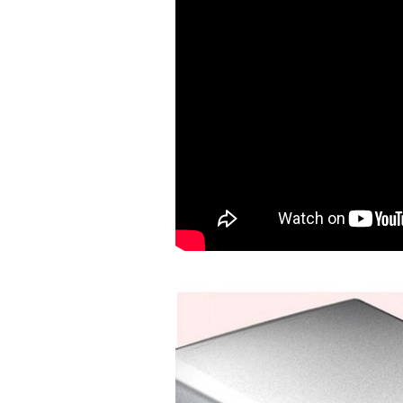
podología). Velocidad del
mango recto. Si dispone de
mango rápido y sus
revoluciones. Velocidad del
mango lento y sus
características. Tipo de conexión
del micromotor. Torque del
micromotor. Regulación de
velocidad (si es progresiva o por
niveles). Nivel de ruido y
vibración. Requisitos de
mantenimiento y esterilización
de piezas. También agradecería
si pudieran indicarme si el
equipo es fácilmente adaptable
a uso clínico en podología.
Quedo atenta a su respuesta.
Muchas gracias por su atención.
Sara Podóloga
sara teresa ruiz
21/05/2026