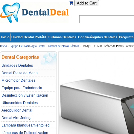
Add to Cart
Inicio
Unidad Dental Portátil
Turbinas Dentales
Contra-ángulos dentales
Pregunta
Inicio
-
Equipo De Radiologia Dental‎
-
Escáner de Placas Fósforo
- Handy HDS-500 Escáner de Placas Fotoesti
Dental Categorías
Unidades Dentales
Dental Pieza de Mano
Micromotor Dentales
Equipo para Endodoncia
Desinfección y Esterilización
Ultrasonidos Dentales
Aeropulidor Dental
Dental Aire Jeringa
Lampara blanqueamiento led
dental
Lámparas de Polimerización