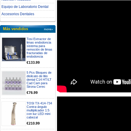
Equipo de Laboratorio Dental
Accesorios Dentales
Más vendidos
Tosi Extractor de
limas endodoncia
sistema para
remoción de limas
fracturadas de
endodoncia
€133.99
5 Pcs Bloques de
dislicato de litio
dental C14 HT/LT
Cad Cam para
Sirona Cerec
€76.99
TOSI TX-414-734
Contra-ángulo
multiplicador 1:5
con luz LED mini
cabezal
€210.99