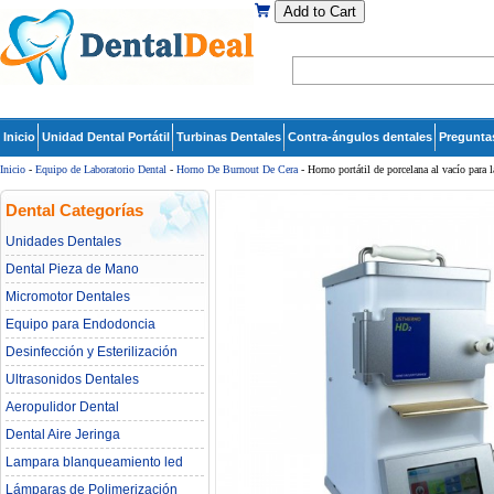
Add to Cart
Inicio
Unidad Dental Portátil
Turbinas Dentales
Contra-ángulos dentales
Pregunta
Inicio
-
Equipo de Laboratorio Dental
-
Horno De Burnout De Cera
- Horno portátil de porcelana al vacío para la
Dental Categorías
Unidades Dentales
Dental Pieza de Mano
Micromotor Dentales
Equipo para Endodoncia
Desinfección y Esterilización
Ultrasonidos Dentales
Aeropulidor Dental
Dental Aire Jeringa
Lampara blanqueamiento led
dental
Lámparas de Polimerización