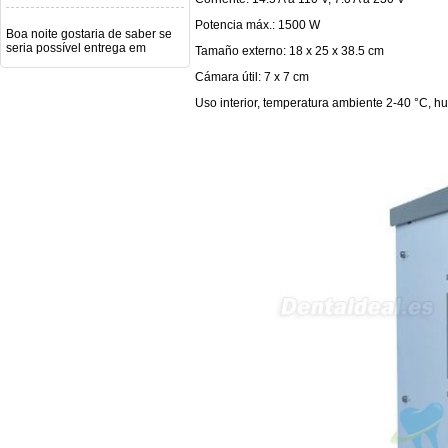
Boa noite gostaria de saber se
Potencia máx.: 1500 W
seria possível entrega em
Portugal e quanto tempo no
Tamaño externo: 18 x 25 x 38.5 cm
máximo demoraria pra a morada
av Francisco Sá Carneiro n40
Cámara útil: 7 x 7 cm
5430-423 Valpacos do seguinte
produto - Motor eléctrico dental
Uso interior, temperatura ambiente 2-40 °C, h
inalámbrico IPR pieza de mano
ortodoncia y pulido 2 en 1.
Rita
29/07/2026
Mi formulario de pedido: S /
N.2026060712980804 ,
BUENOS DIAS CUANDO
RECIBIRE MI PEDIDO,
GRACIAS
clinicadentalcunit
11/06/2026
Hola buenos días respecto al
Artículo. DDE0032580
electróbisturí, quisiera saber si
tiene una "toma a tierra" lo que
va conectado al paciente, placa
neutra.Placa de retorno,
Electrodo de retorno Placa
neutra, gracias
Clinicadentalcunit