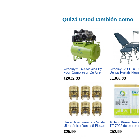
Quizá usted también como
Greeloy® 1600W One By
Greeloy GU-P101 Si
Four Compresor De Aire
Dental Portátil Pleg
Dental GA-82
Ajustable + Kit de 
€2032.99
€1366.99
Plegables para Dent
Llave Dinamométrica Scaler
10 Pcs Wave Denta
Ultrasónico Dental 6 Piezas
TF 7902 de extrem
Compatible EMS Satelec
estrecho Acabado 
€25.99
€52.99
Woodpecker
carburo de 12 hoja