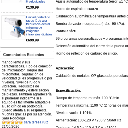
Ajuste automático de temperatura (error: ±1 °C
necesito confirmar algunas
6 velocidades
características técnicas antes de
€139.99
Horno de espiral de cuarzo.
valorar su adquisición. En
concreto, me gustaría saber:
Calibración automática de temperatura antes
Unidad portátil de
Revoluciones máximas y
rayos X de alta
mínimas del micromotor. Si el
Bomba de vacío incorporada (máx. -90 kPa).
frecuencia dental
sistema dispone de irrigación /
máquina de
técnica húmeda. Si es
Pantalla táctil.
imágenes
compatible con mango recto
intraorales digitales
(pieza recta para fresas de
99 programas personalizados y programas int
€699.99
podología). Velocidad del
mango recto. Si dispone de
Detección automática del cierre de la puerta a
mango rápido y sus
Horno de reflexión de carburo de silicio.
revoluciones. Velocidad del
Comentarios Recientes
mango lento y sus
características. Tipo de conexión
del micromotor. Torque del
Aplicación:
micromotor. Regulación de
velocidad (si es progresiva o por
Oxidación de metales, OP, glaseado, porcelana 
niveles). Nivel de ruido y
vibración. Requisitos de
mantenimiento y esterilización
de piezas. También agradecería
Especificación:
si pudieran indicarme si el
equipo es fácilmente adaptable
Rampa de temperatura: máx. 100 °C/min
a uso clínico en podología.
Temperatura máxima: 1100 °C (2 horas de ma
Quedo atenta a su respuesta.
Muchas gracias por su atención.
Nivel de vacío: 1-101%
Sara Podóloga
sara teresa ruiz
Alimentación: 100-120 V / 230 V, 50/60 Hz
21/05/2026
Corriente: 14.5 A a 110 V, 7.0 A a 230 V