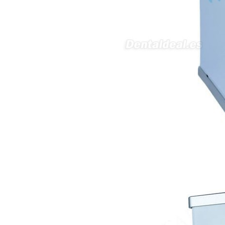
07/06/2026
Buenos días, Mi nombre es Sara
y soy podóloga. Estoy
interesada en adaptar uno de
sus equipos dentales para uso
en podología, por lo que
necesito confirmar algunas
características técnicas antes de
valorar su adquisición. En
concreto, me gustaría saber:
Revoluciones máximas y
mínimas del micromotor. Si el
sistema dispone de irrigación /
técnica húmeda. Si es
compatible con mango recto
(pieza recta para fresas de
podología). Velocidad del
mango recto. Si dispone de
mango rápido y sus
revoluciones. Velocidad del
mango lento y sus
características. Tipo de conexión
del micromotor. Torque del
micromotor. Regulación de
velocidad (si es progresiva o por
niveles). Nivel de ruido y
vibración. Requisitos de
mantenimiento y esterilización
de piezas. También agradecería
si pudieran indicarme si el
equipo es fácilmente adaptable