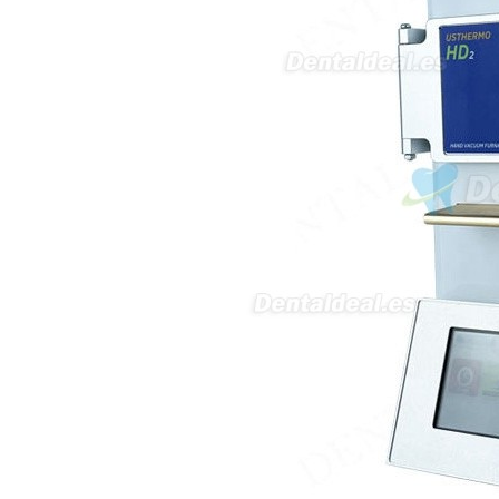
a uso clínico en podología.
Quedo atenta a su respuesta.
Muchas gracias por su atención.
Sara Podóloga
sara teresa ruiz
21/05/2026