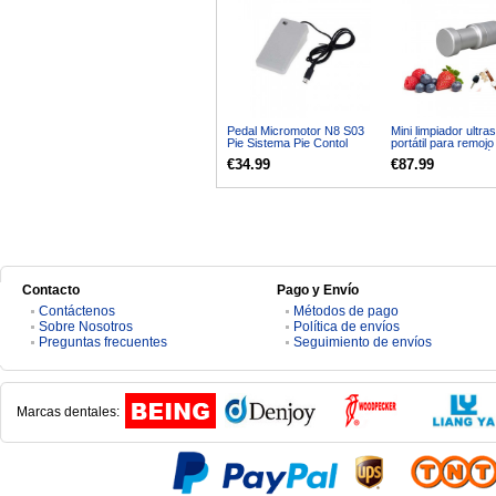
Pedal Micromotor N8 S03
Mini limpiador ultra
Pie Sistema Pie Contol
portátil para remojo
oficina familiar saló
€34.99
€87.99
vasos frutas verdu
9600
Contacto
Pago y Envío
Contáctenos
Métodos de pago
Sobre Nosotros
Política de envíos
Preguntas frecuentes
Seguimiento de envíos
Marcas dentales: