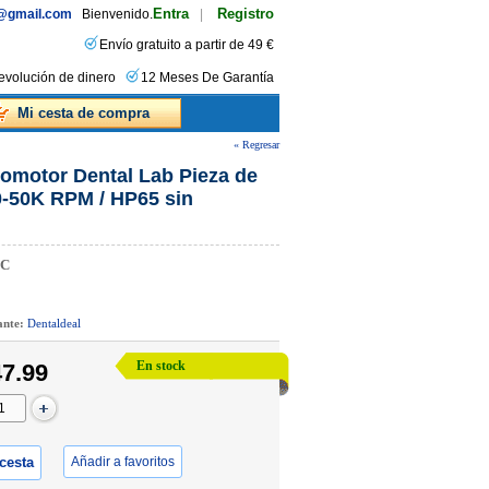
Entra
Registro
s@gmail.com
Bienvenido.
|
Envío gratuito a partir de 49 €
evolución de dinero
12 Meses De Garantía
Mi cesta de compra
« Regresar
omotor Dental Lab Pieza de
0-50K RPM / HP65 sin
DC
cante:
Dentaldeal
En stock
7.99
 cesta
Añadir a favoritos