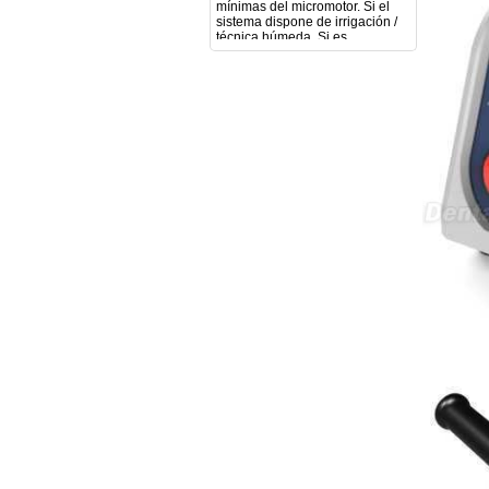
técnica húmeda. Si es
compatible con mango recto
(pieza recta para fresas de
podología). Velocidad del
mango recto. Si dispone de
mango rápido y sus
revoluciones. Velocidad del
mango lento y sus
características. Tipo de conexión
del micromotor. Torque del
micromotor. Regulación de
velocidad (si es progresiva o por
niveles). Nivel de ruido y
vibración. Requisitos de
mantenimiento y esterilización
de piezas. También agradecería
si pudieran indicarme si el
equipo es fácilmente adaptable
a uso clínico en podología.
Quedo atenta a su respuesta.
Muchas gracias por su atención.
Sara Podóloga
sara teresa ruiz
21/05/2026
Boa noite gostaria de saber se
seria possível entrega em
Portugal e quanto tempo no
máximo demoraria pra a morada
av Francisco Sá Carneiro n40
5430-423 Valpacos do seguinte