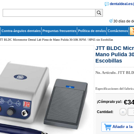
dentaldeal.e
30 días de d
Contra-ángulos dentales
Preguntas frecuentes
Política de envíos
Contáctenos
TT BLDC Micromotor Dental Lab Pieza de Mano Pulida 30-50K RPM / HP65 sin Escobillas
JTT BLDC Micr
Mano Pulida 3
Escobillas
No. Artículo.
JTT BL
Especificaciones del fabri
€34
¡Cómpralo ya!:
Cantidad:
Añadir a la