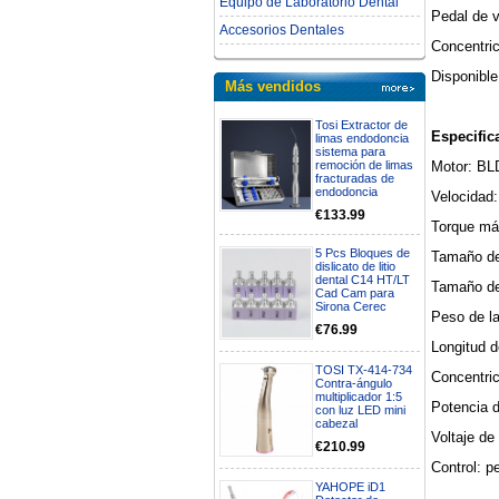
Equipo de Laboratorio Dental
Pedal de v
Accesorios Dentales
Concentri
Disponible
Más vendidos
Tosi Extractor de
Especific
limas endodoncia
sistema para
Motor: B
remoción de limas
fracturadas de
endodoncia
Velocidad
€133.99
Torque má
5 Pcs Bloques de
Tamaño del
dislicato de litio
dental C14 HT/LT
Tamaño de
Cad Cam para
Sirona Cerec
Peso de l
€76.99
Longitud d
TOSI TX-414-734
Concentri
Contra-ángulo
multiplicador 1:5
Potencia 
con luz LED mini
cabezal
Voltaje de
€210.99
Control: p
YAHOPE iD1