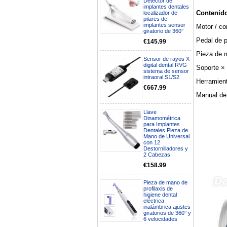
Detector de
implantes dentales
Contenido
localizador de
pilares de
implantes sensor
Motor / co
giratorio de 360°
Pedal de p
€145.99
Pieza de 
Sensor de rayos X
digital dental RVG
Soporte ×
sistema de sensor
intraoral S1/S2
Herramien
€667.99
Manual de
Llave
Dinamométrica
para Implantes
Dentales Pieza de
Boa noite gostaria de saber se
Mano de Universal
seria possível entrega em
con 12
Portugal e quanto tempo no
Destornilladores y
máximo demoraria pra a morada
2 Cabezas
av Francisco Sá Carneiro n40
€158.99
5430-423 Valpacos do seguinte
produto - Motor eléctrico dental
Pieza de mano de
inalámbrico IPR pieza de mano
profilaxis de
ortodoncia y pulido 2 en 1.
higiene dental
Rita
eléctrica
29/07/2026
inalámbrica ajustes
giratorios de 360° y
6 velocidades
Mi formulario de pedido: S /