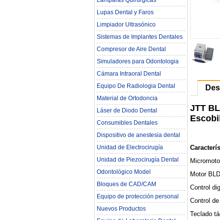
Lámparas Quirúrgicas
Lupas Dental y Faros
Limpiador Ultrasónico
Sistemas de Implantes Dentales
Compresor de Aire Dental
Simuladores para Odontologia
Cámara Intraoral Dental
Equipo De Radiologia Dental‎
Des
Material de Ortodoncia
JTT BL
Láser de Diodo Dental
Escobi
Consumibles Dentales
Dispositivo de anestesia dental
Caracterís
Unidad de Electrocirugía
Unidad de Piezocirugía Dental
Micromotor
Odontológico Model
Motor BLD
Bloques de CAD/CAM
Control di
Equipo de protección personal
Control de
Nuevos Productos
Teclado tác