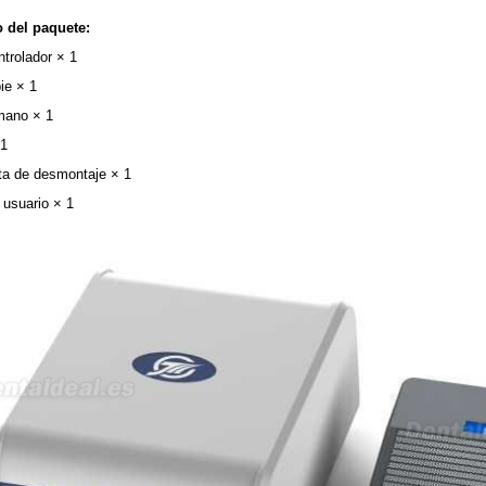
 del paquete:
ntrolador × 1
ie × 1
mano × 1
 1
ta de desmontaje × 1
 usuario × 1