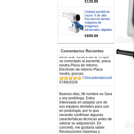
€139.99
N.2026060712980804 ,
BUENOS DIAS CUANDO
RECIBIRE MI PEDIDO,
Unidad portátil de
rayos X de alta
GRACIAS
frecuencia dental
clinicadentalcunit
máquina de
11/06/2026
imágenes
intraorales digitales
€699.99
Hola buenos días respecto al
Artículo. DDE0032580
electróbisturí, quisiera saber si
tiene una "toma a tierra" lo que
Comentarios Recientes
va conectado al paciente, placa
neutra.Placa de retorno,
Electrodo de retorno Placa
neutra, gracias
Clinicadentalcunit
07/06/2026
Buenos días, Mi nombre es Sara
y soy podóloga. Estoy
interesada en adaptar uno de
sus equipos dentales para uso
en podología, por lo que
necesito confirmar algunas
características técnicas antes de
valorar su adquisición. En
concreto, me gustaría saber:
Revoluciones máximas y
mínimas del micromotor. Si el
sistema dispone de irrigación /