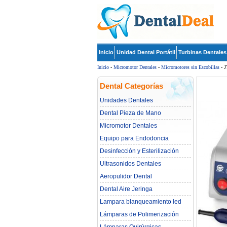
Inicio
Unidad Dental Portátil
Turbinas Dentales
Inicio
-
Micromotor Dentales
-
Micromotores sin Escobillas
- J
Dental Categorías
Unidades Dentales
Dental Pieza de Mano
Micromotor Dentales
Equipo para Endodoncia
Desinfección y Esterilización
Ultrasonidos Dentales
Aeropulidor Dental
Dental Aire Jeringa
Lampara blanqueamiento led
dental
Lámparas de Polimerización