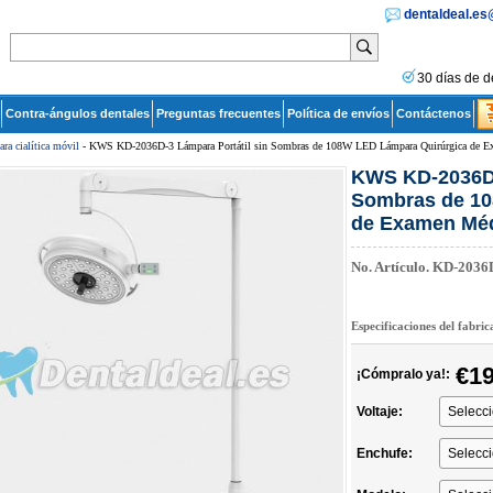
dentaldeal.e
30 días de d
Contra-ángulos dentales
Preguntas frecuentes
Política de envíos
Contáctenos
ra cialítica móvil
- KWS KD-2036D-3 Lámpara Portátil sin Sombras de 108W LED Lámpara Quirúrgica de 
KWS KD-2036D-
Sombras de 10
de Examen Mé
No. Artículo.
KD-2036
Especificaciones del fabri
€19
¡Cómpralo ya!:
Voltaje:
Enchufe: