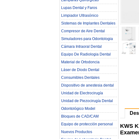
Lámparas Quirúrgicas
Lupas Dental y Faros
Limpiador Ultrasónico
Sistemas de Implantes Dentales
Compresor de Aire Dental
Simuladores para Odontologia
Cámara Intraoral Dental
Equipo De Radiologia Dental‎
Material de Ortodoncia
Láser de Diodo Dental
Consumibles Dentales
Dispositivo de anestesia dental
Unidad de Electrocirugía
Unidad de Piezocirugía Dental
Odontológico Model
Des
Bloques de CAD/CAM
Equipo de protección personal
KWS KD
Exame
Nuevos Productos