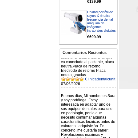
€139.99
N.2026060712980804 ,
BUENOS DIAS CUANDO
RECIBIRE MI PEDIDO,
Unidad portátil de
GRACIAS
rayos X de alta
frecuencia dental
clinicadentalcunit
máquina de
11/06/2026
imágenes
intraorales digitales
Hola buenos días respecto al
€699.99
Artículo. DDE0032580
electróbisturí, quisiera saber si
tiene una "toma a tierra" lo que
Comentarios Recientes
va conectado al paciente, placa
neutra.Placa de retorno,
Electrodo de retorno Placa
neutra, gracias
Clinicadentalcunit
07/06/2026
Buenos días, Mi nombre es Sara
y soy podóloga. Estoy
interesada en adaptar uno de
sus equipos dentales para uso
en podología, por lo que
necesito confirmar algunas
características técnicas antes de
valorar su adquisición. En
concreto, me gustaría saber:
Revoluciones máximas y
mínimas del micromotor. Si el
sistema dispone de irrigación /