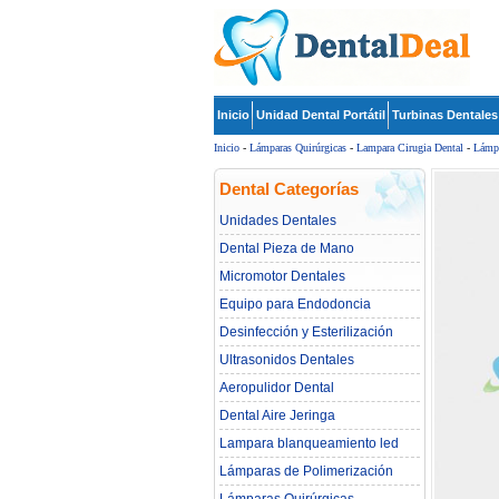
Inicio
Unidad Dental Portátil
Turbinas Dentales
Inicio
-
Lámparas Quirúrgicas
-
Lampara Cirugia Dental
-
Lámpa
Dental Categorías
Unidades Dentales
Dental Pieza de Mano
Micromotor Dentales
Equipo para Endodoncia
Desinfección y Esterilización
Ultrasonidos Dentales
Aeropulidor Dental
Dental Aire Jeringa
Lampara blanqueamiento led
dental
Lámparas de Polimerización