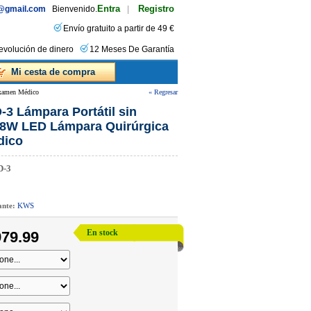
Entra
Registro
s@gmail.com
Bienvenido.
|
Envío gratuito a partir de 49 €
evolución de dinero
12 Meses De Garantía
Mi cesta de compra
Examen Médico
« Regresar
3 Lámpara Portátil sin
8W LED Lámpara Quirúrgica
dico
D-3
cante:
KWS
En stock
79.99