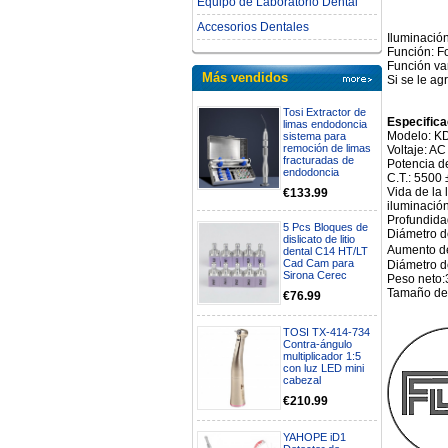
Equipo de Laboratorio Dental
Accesorios Dentales
Iluminación
Función: Fo
Función va
Más vendidos
Si se le ag
Tosi Extractor de
Especific
limas endodoncia
Modelo: K
sistema para
remoción de limas
Voltaje: A
fracturadas de
Potencia d
endodoncia
C.T.: 5500 
Vida de la
€133.99
iluminació
Profundida
5 Pcs Bloques de
Diámetro d
dislicato de litio
Aumento de
dental C14 HT/LT
Cad Cam para
Diámetro d
Sirona Cerec
Peso neto:
Tamaño del
€76.99
TOSI TX-414-734
Contra-ángulo
multiplicador 1:5
con luz LED mini
cabezal
€210.99
YAHOPE iD1