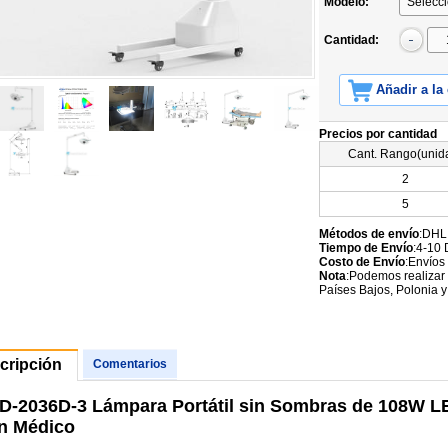
Modelo:
Cantidad:
Añadir a la
Precios por cantidad
Cant. Rango(unid
2
5
Métodos de envío
:DHL
Tiempo de Envío
:4-10 
Costo de Envío
:Envíos
Nota
:Podemos realizar 
Países Bajos, Polonia y
cripción
Comentarios
-2036D-3 Lámpara Portátil sin Sombras de 108W L
n Médico