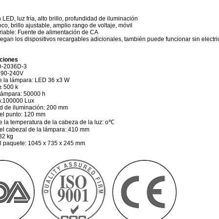
 LED, luz fría, alto brillo, profundidad de iluminación
co, brillo ajustable, amplio rango de voltaje, móvil
riable: Fuente de alimentación de CA
regan los dispositivos recargables adicionales, también puede funcionar sin electri
aciones
D-2036D-3
C 90-240V
e la lámpara: LED 36 x3 W
± 500 k
 lámpara: 50000 h
n:100000 Lux
d de iluminación: 200 mm
el punto: 120 mm
 la temperatura de la cabeza de la luz: o℃
el cabezal de la lámpara: 410 mm
32 kg
 paquete: 1045 x 735 x 245 mm