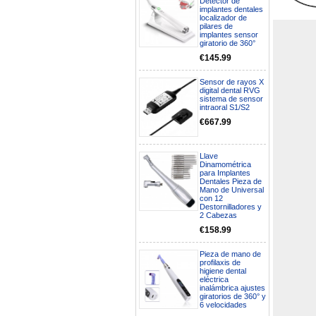
Detector de
implantes dentales
localizador de
pilares de
implantes sensor
giratorio de 360°
€145.99
Sensor de rayos X
digital dental RVG
sistema de sensor
intraoral S1/S2
€667.99
Llave
Dinamométrica
para Implantes
Dentales Pieza de
Boa noite gostaria de saber se
Mano de Universal
seria possível entrega em
con 12
Portugal e quanto tempo no
Destornilladores y
máximo demoraria pra a morada
2 Cabezas
av Francisco Sá Carneiro n40
€158.99
5430-423 Valpacos do seguinte
produto - Motor eléctrico dental
inalámbrico IPR pieza de mano
Pieza de mano de
profilaxis de
ortodoncia y pulido 2 en 1.
higiene dental
Rita
eléctrica
29/07/2026
inalámbrica ajustes
giratorios de 360° y
6 velocidades
Mi formulario de pedido: S /