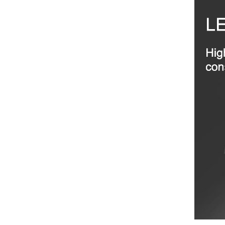
necesito confirmar algunas
características técnicas antes de
valorar su adquisición. En
concreto, me gustaría saber:
Revoluciones máximas y
mínimas del micromotor. Si el
sistema dispone de irrigación /
técnica húmeda. Si es
compatible con mango recto
(pieza recta para fresas de
podología). Velocidad del
mango recto. Si dispone de
mango rápido y sus
revoluciones. Velocidad del
mango lento y sus
características. Tipo de conexión
del micromotor. Torque del
micromotor. Regulación de
velocidad (si es progresiva o por
niveles). Nivel de ruido y
vibración. Requisitos de
mantenimiento y esterilización
de piezas. También agradecería
si pudieran indicarme si el
equipo es fácilmente adaptable
a uso clínico en podología.
Quedo atenta a su respuesta.
Muchas gracias por su atención.
Sara Podóloga
sara teresa ruiz
21/05/2026