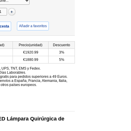
 cesta
Añadir a favoritos
ad)
Precio(unidad)
Descuento
€1920.99
3%
€1880.99
5%
, UPS, TNT, EMS y Fedex.
Días Laborables.
 gratis para pedidos superiores a 49 Euros.
envíos a España, Francia, Alemania, Italia,
 otros países europeos.
ED Lámpara Quirúrgica de