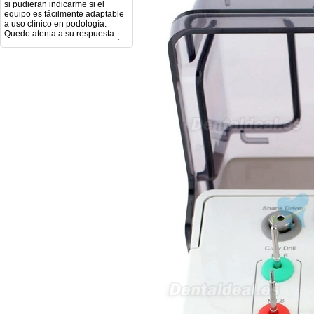
a uso clínico en podología.
Quedo atenta a su respuesta.
Muchas gracias por su atención.
Sara Podóloga
sara teresa ruiz
21/05/2026
Boa noite gostaria de saber se
seria possível entrega em
Portugal e quanto tempo no
máximo demoraria pra a morada
av Francisco Sá Carneiro n40
5430-423 Valpacos do seguinte
produto - Motor eléctrico dental
inalámbrico IPR pieza de mano
ortodoncia y pulido 2 en 1.
Rita
29/07/2026
Mi formulario de pedido: S /
N.2026060712980804 ,
BUENOS DIAS CUANDO
RECIBIRE MI PEDIDO,
GRACIAS
clinicadentalcunit
11/06/2026
Hola buenos días respecto al
Artículo. DDE0032580
electróbisturí, quisiera saber si