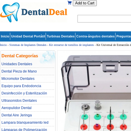
Add to Cart
Inicio
Unidad Dental Portátil
Turbinas Dentales
Contra-ángulos dentales
Pregunta
Inicio
-
Sistemas de Implantes Dentales
-
Kit extractor de tornillos de implantes
- Kit Universal de Extracción d
Dental Categorías
Unidades Dentales
Dental Pieza de Mano
Micromotor Dentales
Equipo para Endodoncia
Desinfección y Esterilización
Ultrasonidos Dentales
Aeropulidor Dental
Dental Aire Jeringa
Lampara blanqueamiento led
dental
Lámparas de Polimerización