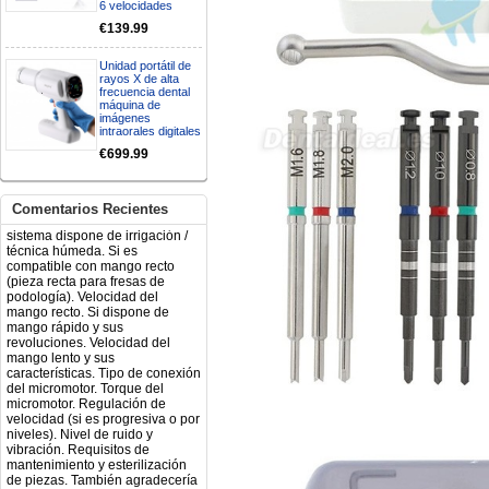
6 velocidades
€139.99
Buenos días, Mi nombre es Sara
y soy podóloga. Estoy
interesada en adaptar uno de
Unidad portátil de
sus equipos dentales para uso
rayos X de alta
frecuencia dental
en podología, por lo que
máquina de
necesito confirmar algunas
imágenes
características técnicas antes de
intraorales digitales
valorar su adquisición. En
€699.99
concreto, me gustaría saber:
Revoluciones máximas y
mínimas del micromotor. Si el
sistema dispone de irrigación /
Comentarios Recientes
técnica húmeda. Si es
compatible con mango recto
(pieza recta para fresas de
podología). Velocidad del
mango recto. Si dispone de
mango rápido y sus
revoluciones. Velocidad del
mango lento y sus
características. Tipo de conexión
del micromotor. Torque del
micromotor. Regulación de
velocidad (si es progresiva o por
niveles). Nivel de ruido y
vibración. Requisitos de
mantenimiento y esterilización
de piezas. También agradecería
si pudieran indicarme si el
equipo es fácilmente adaptable