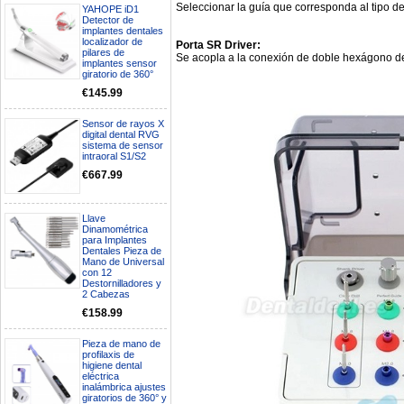
Boa noite gostaria de saber se
Seleccionar la guía que corresponda al tipo d
YAHOPE iD1
seria possível entrega em
Detector de
Portugal e quanto tempo no
implantes dentales
localizador de
máximo demoraria pra a morada
Porta SR Driver:
pilares de
av Francisco Sá Carneiro n40
Se acopla a la conexión de doble hexágono de 
implantes sensor
5430-423 Valpacos do seguinte
giratorio de 360°
produto - Motor eléctrico dental
€145.99
inalámbrico IPR pieza de mano
ortodoncia y pulido 2 en 1.
Rita
Sensor de rayos X
29/07/2026
digital dental RVG
sistema de sensor
intraoral S1/S2
Mi formulario de pedido: S /
€667.99
N.2026060712980804 ,
BUENOS DIAS CUANDO
RECIBIRE MI PEDIDO,
Llave
GRACIAS
Dinamométrica
clinicadentalcunit
para Implantes
11/06/2026
Dentales Pieza de
Mano de Universal
con 12
Hola buenos días respecto al
Destornilladores y
Artículo. DDE0032580
2 Cabezas
electróbisturí, quisiera saber si
€158.99
tiene una "toma a tierra" lo que
va conectado al paciente, placa
neutra.Placa de retorno,
Pieza de mano de
profilaxis de
Electrodo de retorno Placa
higiene dental
neutra, gracias
eléctrica
Clinicadentalcunit
inalámbrica ajustes
07/06/2026
giratorios de 360° y