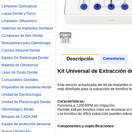
Lámparas Quirúrgicas
Lupas Dental y Faros
Limpiador Ultrasónico
Sistemas de Implantes Dentales
Compresor de Aire Dental
Simuladores para Odontologia
Cámara Intraoral Dental
Equipo De Radiologia Dental‎
Descripción
Comentarios
Material de Ortodoncia
Kit Universal de Extracción d
Láser de Diodo Dental
Consumibles Dentales
Esta versión actualizada del kit de implantes in
Dispositivo de anestesia dental
está diseñado para la extracción de tornillos 
Unidad de Electrocirugía
Características:
Unidad de Piezocirugía Dental
Funciona a 1200 RPM sin irrigación.
Odontológico Model
Permite extraer tornillos rotos sin recolocar el 
Los tornillos de difícil extracción pueden retir
Bloques de CAD/CAM
Equipo de protección personal
Componentes y especificaciones:
Nuevos Productos