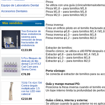
Pinza:
Se utiliza con una guía (cónica/interna/externa)
Equipo de Laboratorio Dental
Pinza M1,6 – para tornillos M1,6
Accesorios Dentales
Pinza M1,8 – para tornillos M1,8
Pinza M2,0 – para tornillos M2,0
Más vendidos
Fresa inversa:
Crea un orificio piloto en el tornillo fracturad
Fresa inversa φ0,8 – para tornillos M1,4 / M1,6
Tosi Extractor de
limas endodoncia
Fresa inversa φ1,0 – para tornillos M1,8
sistema para
Fresa inversa φ1,2 – para tornillos M2,0
remoción de limas
fracturadas de
endodoncia
Extractor de tornillos:
€133.99
Diseño cónico; se utiliza a ≤80 RPM después d
Extractor φ0,8 – para tornillos M1,4 / M1,6
Extractor φ1,0 – para tornillos M1,8
5 Pcs Bloques de
Extractor φ1,2 – para tornillos M2,0
dislicato de litio
dental C14 HT/LT
Cad Cam para
Sirona Cerec
Porta vástago:
Se conecta al extractor de tornillos para su a
€76.99
TOSI TX-414-734
Guía y mango manual PG:
Contra-ángulo
Posiciona la fresa inversa cuando el tornillo es
multiplicador 1:5
Un tope interno limita la profundidad de perfo
con luz LED mini
cabezal
€210.99
Guías cónica, interna y externa:
Se utilizan cuando la guía anterior no es aplic