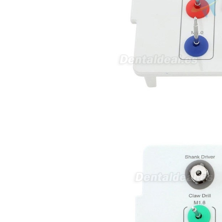
velocidad (si es progresiva o por
niveles). Nivel de ruido y
vibración. Requisitos de
mantenimiento y esterilización
de piezas. También agradecería
si pudieran indicarme si el
equipo es fácilmente adaptable
a uso clínico en podología.
Quedo atenta a su respuesta.
Muchas gracias por su atención.
Sara Podóloga
sara teresa ruiz
21/05/2026