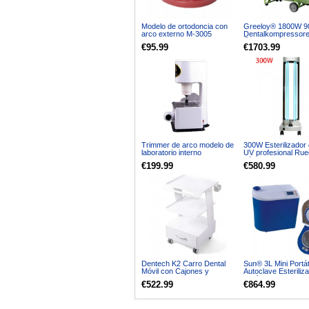
Modelo de ortodoncia con
Greeloy® 1800W 9
arco externo M-3005
Dentalkompressore
Ölfrei GA-63
€95.99
€1703.99
Trimmer de arco modelo de
300W Esterilizador
laboratorio interno
UV profesional Ru
recortadora de yeso
Lámpara germicida
€199.99
€580.99
laboratorio dental
Esterilización de l
Desinfección Carro
UV Acero inoxidabl
sensores de radar
Dentech K2 Carro Dental
Sun® 3L Mini Portát
Móvil con Cajones y
Autoclave Esteriliz
Almacenamiento
vacío vapor Sun3-I
€522.99
€864.99