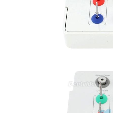
tiene una "toma a tierra" lo que
va conectado al paciente, placa
neutra.Placa de retorno,
Electrodo de retorno Placa
neutra, gracias
Clinicadentalcunit
07/06/2026
Buenos días, Mi nombre es Sara
y soy podóloga. Estoy
interesada en adaptar uno de
sus equipos dentales para uso
en podología, por lo que
necesito confirmar algunas
características técnicas antes de
valorar su adquisición. En
concreto, me gustaría saber:
Revoluciones máximas y
mínimas del micromotor. Si el
sistema dispone de irrigación /
técnica húmeda. Si es
compatible con mango recto
(pieza recta para fresas de
podología). Velocidad del
mango recto. Si dispone de
mango rápido y sus
revoluciones. Velocidad del
mango lento y sus
características. Tipo de conexión
del micromotor. Torque del
micromotor. Regulación de