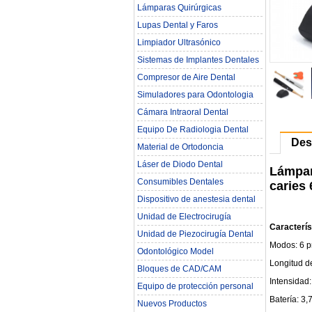
Lámparas Quirúrgicas
Lupas Dental y Faros
Limpiador Ultrasónico
Sistemas de Implantes Dentales
Compresor de Aire Dental
Simuladores para Odontologia
Cámara Intraoral Dental
Equipo De Radiologia Dental‎
Des
Material de Ortodoncia
Láser de Diodo Dental
Lámpar
Consumibles Dentales
caries
Dispositivo de anestesia dental
Unidad de Electrocirugía
Caracterís
Unidad de Piezocirugía Dental
Modos: 6 p
Odontológico Model
Longitud d
Bloques de CAD/CAM
Intensidad
Equipo de protección personal
Batería: 3,
Nuevos Productos