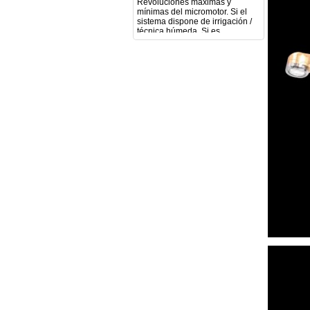
sistema dispone de irrigación /
técnica húmeda. Si es
compatible con mango recto
(pieza recta para fresas de
podología). Velocidad del
mango recto. Si dispone de
mango rápido y sus
revoluciones. Velocidad del
mango lento y sus
características. Tipo de conexión
del micromotor. Torque del
micromotor. Regulación de
velocidad (si es progresiva o por
niveles). Nivel de ruido y
vibración. Requisitos de
mantenimiento y esterilización
de piezas. También agradecería
si pudieran indicarme si el
equipo es fácilmente adaptable
a uso clínico en podología.
Quedo atenta a su respuesta.
Muchas gracias por su atención.
Sara Podóloga
sara teresa ruiz
21/05/2026
Boa noite gostaria de saber se
seria possível entrega em
Portugal e quanto tempo no
máximo demoraria pra a morada
av Francisco Sá Carneiro n40
5430-423 Valpacos do seguinte