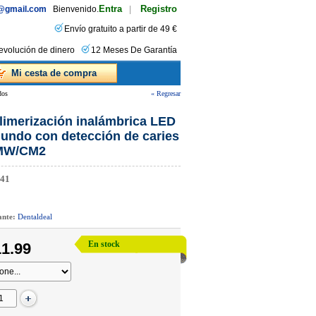
Entra
Registro
s@gmail.com
Bienvenido.
|
Envío gratuito a partir de 49 €
evolución de dinero
12 Meses De Garantía
Mi cesta de compra
dos
« Regresar
limerización inalámbrica LED
gundo con detección de caries
0MW/CM2
41
cante:
Dentaldeal
En stock
1.99