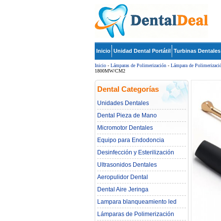
Inicio
Unidad Dental Portátil
Turbinas Dentales
Inicio
-
Lámparas de Polimerización
-
Lámpara de Polimerizaci
1800MW/CM2
Dental Categorías
Unidades Dentales
Dental Pieza de Mano
Micromotor Dentales
Equipo para Endodoncia
Desinfección y Esterilización
Ultrasonidos Dentales
Aeropulidor Dental
Dental Aire Jeringa
Lampara blanqueamiento led
dental
Lámparas de Polimerización