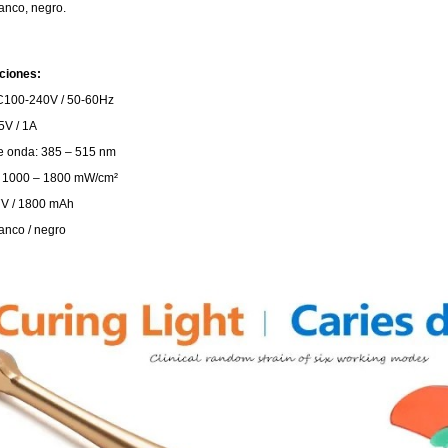
anco, negro.
ciones:
C100-240V / 50-60Hz
5V / 1A
e onda: 385 – 515 nm
: 1000 – 1800 mW/cm²
,7V / 1800 mAh
anco / negro