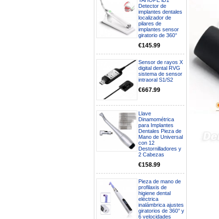
YAHOPE iD1
Detector de
implantes dentales
localizador de
pilares de
implantes sensor
giratorio de 360°
€145.99
Sensor de rayos X
digital dental RVG
sistema de sensor
intraoral S1/S2
€667.99
Llave
Dinamométrica
para Implantes
Dentales Pieza de
Boa noite gostaria de saber se
Mano de Universal
seria possível entrega em
con 12
Portugal e quanto tempo no
Destornilladores y
máximo demoraria pra a morada
2 Cabezas
av Francisco Sá Carneiro n40
€158.99
5430-423 Valpacos do seguinte
produto - Motor eléctrico dental
inalámbrico IPR pieza de mano
Pieza de mano de
ortodoncia y pulido 2 en 1.
profilaxis de
higiene dental
Rita
eléctrica
29/07/2026
inalámbrica ajustes
giratorios de 360° y
6 velocidades