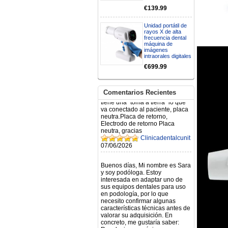
Mi formulario de pedido: S /
€139.99
N.2026060712980804 ,
BUENOS DIAS CUANDO
RECIBIRE MI PEDIDO,
Unidad portátil de
GRACIAS
rayos X de alta
clinicadentalcunit
frecuencia dental
máquina de
11/06/2026
imágenes
intraorales digitales
Hola buenos días respecto al
€699.99
Artículo. DDE0032580
electróbisturí, quisiera saber si
tiene una "toma a tierra" lo que
Comentarios Recientes
va conectado al paciente, placa
neutra.Placa de retorno,
Electrodo de retorno Placa
neutra, gracias
Clinicadentalcunit
07/06/2026
Buenos días, Mi nombre es Sara
y soy podóloga. Estoy
interesada en adaptar uno de
sus equipos dentales para uso
en podología, por lo que
necesito confirmar algunas
características técnicas antes de
valorar su adquisición. En
concreto, me gustaría saber:
Revoluciones máximas y
mínimas del micromotor. Si el