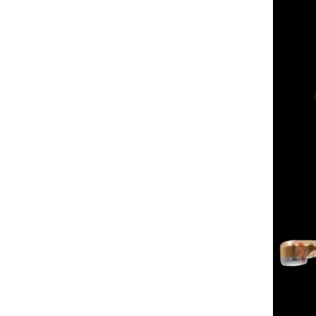
produto - Motor eléctrico dental
inalámbrico IPR pieza de mano
ortodoncia y pulido 2 en 1.
Rita
29/07/2026
Mi formulario de pedido: S /
N.2026060712980804 ,
BUENOS DIAS CUANDO
RECIBIRE MI PEDIDO,
GRACIAS
clinicadentalcunit
11/06/2026
Hola buenos días respecto al
Artículo. DDE0032580
electróbisturí, quisiera saber si
tiene una "toma a tierra" lo que
va conectado al paciente, placa
neutra.Placa de retorno,
Electrodo de retorno Placa
neutra, gracias
Clinicadentalcunit
07/06/2026
Buenos días, Mi nombre es Sara
y soy podóloga. Estoy
interesada en adaptar uno de
sus equipos dentales para uso