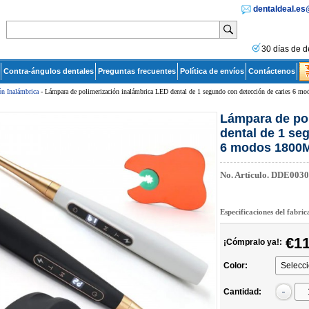
dentaldeal.e
30 días de d
Contra-ángulos dentales
Preguntas frecuentes
Política de envíos
Contáctenos
ón Inalámbrica
- Lámpara de polimerización inalámbrica LED dental de 1 segundo con detección de caries 6 mo
Lámpara de po
dental de 1 se
6 modos 180
No. Artículo.
DDE0030
Especificaciones del fabri
€11
¡Cómpralo ya!:
Color:
Cantidad: