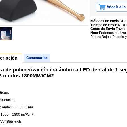
Añadir a la
Métodos de envío
:DHL
Tiempo de Envío
:4-10 
Costo de Envío
:Envíos
Nota
:Podemos realizar 
Países Bajos, Polonia y
cripción
Comentarios
a de polimerización inalámbrica LED dental de 1 s
 6 modos 1800MW/CM2
ticas:
rogramas.
e onda: 385 – 515 nm.
: 1000 – 1800 mW/cm².
7V / 1800 mAh.