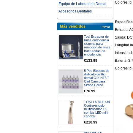
Colores: bl
Equipo de Laboratorio Dental
Accesorios Dentales
Especifica
Más vendidos
Entrada: A
Tosi Extractor de
Salida: DC
limas endodoncia
sistema para
Longitud d
remoción de limas
fracturadas de
Intensidad
endodoncia
Batería: 3
€133.99
Colores: bl
5 Pcs Bloques de
dislicato de litio
dental C14 HT/LT
Cad Cam para
Sirona Cerec
€76.99
TOSI TX-414-734
Contra-ángulo
multiplicador 1:5
con luz LED mini
cabezal
€210.99