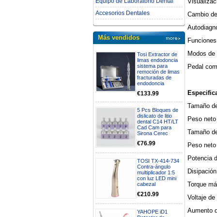
Visualizac
Equipo de Laboratorio Dental
Accesorios Dentales
Cambio de 
Autodiagn
Más vendidos
Funciones 
Modos de c
Tosi Extractor de
limas endodoncia
Pedal comp
sistema para
remoción de limas
fracturadas de
endodoncia
Especific
€133.99
Tamaño de 
5 Pcs Bloques de
dislicato de litio
Peso neto 
dental C14 HT/LT
Cad Cam para
Tamaño de
Sirona Cerec
€76.99
Peso neto
Potencia 
TOSI TX-414-734
Contra-ángulo
Disipació
multiplicador 1:5
con luz LED mini
Torque má
cabezal
€210.99
Voltaje de
Aumento d
YAHOPE iD1