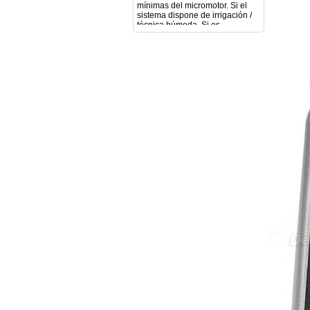
técnica húmeda. Si es
compatible con mango recto
(pieza recta para fresas de
podología). Velocidad del
mango recto. Si dispone de
mango rápido y sus
revoluciones. Velocidad del
mango lento y sus
características. Tipo de conexión
del micromotor. Torque del
micromotor. Regulación de
velocidad (si es progresiva o por
niveles). Nivel de ruido y
vibración. Requisitos de
mantenimiento y esterilización
de piezas. También agradecería
si pudieran indicarme si el
equipo es fácilmente adaptable
a uso clínico en podología.
Quedo atenta a su respuesta.
Muchas gracias por su atención.
Sara Podóloga
sara teresa ruiz
21/05/2026
Boa noite gostaria de saber se
seria possível entrega em
Portugal e quanto tempo no
máximo demoraria pra a morada
av Francisco Sá Carneiro n40
5430-423 Valpacos do seguinte