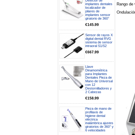
Detector de
Rango de 
implantes dentales
localizador de
pilares de
Ondulación
implantes sensor
giratorio de 360°
€145.99
Sensor de rayos X
digital dental RVG
sistema de sensor
intraoral S1/S2
€667.99
Llave
Dinamométrica
para Implantes
Dentales Pieza de
Boa noite gostaria de saber se
Mano de Universal
seria possível entrega em
con 12
Portugal e quanto tempo no
Destornilladores y
máximo demoraria pra a morada
2 Cabezas
av Francisco Sá Carneiro n40
€158.99
5430-423 Valpacos do seguinte
produto - Motor eléctrico dental
inalámbrico IPR pieza de mano
Pieza de mano de
ortodoncia y pulido 2 en 1.
profilaxis de
Rita
higiene dental
eléctrica
29/07/2026
inalámbrica ajustes
giratorios de 360° y
6 velocidades
Mi formulario de pedido: S /