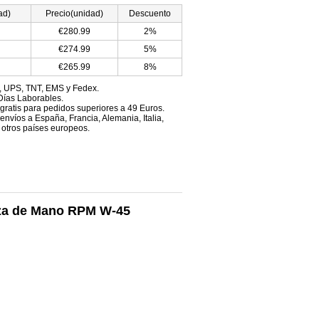
ad)
Precio(unidad)
Descuento
€280.99
2%
€274.99
5%
€265.99
8%
, UPS, TNT, EMS y Fedex.
Días Laborables.
 gratis para pedidos superiores a 49 Euros.
envíos a España, Francia, Alemania, Italia,
 otros países europeos.
ieza de Mano RPM W-45