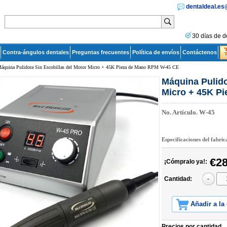
dentaldeal.e
30 días de d
Contra-ángulos dentales
Preguntas frecuentes
Política de envíos
Contáctenos
áquina Pulidora Sin Escobillas del Motor Micro + 45K Pieza de Mano RPM W-45 CE
Máquina Pulido
Micro + 45K P
No. Artículo.
W-45
Especificaciones del fabri
€28
¡Cómpralo ya!:
Cantidad:
Añadir a la
Precios por cantidad