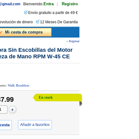
Entra
Registro
s@gmail.com
Bienvenido.
|
Envío gratuito a partir de 49 €
evolución de dinero
12 Meses De Garantía
Mi cesta de compra
« Regresar
ra Sin Escobillas del Motor
ieza de Mano RPM W-45 CE
cante:
Walk Brushless
En stock
7.99
 cesta
Añadir a favoritos