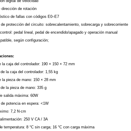
ión digital de velocidad
dirección de rotación
óstico de fallas con códigos E0–E7
de protección del circuito: sobrecalentamiento, sobrecarga y sobrecorriente
ontrol: pedal lineal, pedal de encendido/apagado y operación manual
atible, según configuración;
aciones:
la caja del controlador: 190 × 150 × 72 mm
de la caja del controlador: 1,55 kg
 la pieza de mano: 150 × 28 mm
 de la pieza de mano: 335 g
de salida máxima: 60W
n de potencia en espera: <1W
ximo: 7,2 N·cm
 alimentación: 250 V CA / 3A
e temperatura: 8 °C sin carga; 16 °C con carga máxima