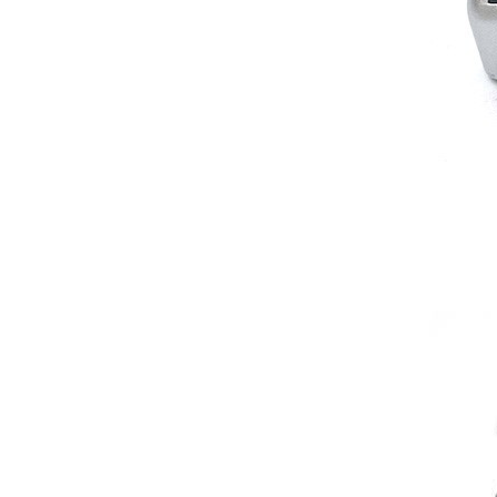
produto - Motor eléctrico dental
inalámbrico IPR pieza de mano
ortodoncia y pulido 2 en 1.
Rita
29/07/2026
Mi formulario de pedido: S /
N.2026060712980804 ,
BUENOS DIAS CUANDO
RECIBIRE MI PEDIDO,
GRACIAS
clinicadentalcunit
11/06/2026
Hola buenos días respecto al
Artículo. DDE0032580
electróbisturí, quisiera saber si
tiene una "toma a tierra" lo que
va conectado al paciente, placa
neutra.Placa de retorno,
Electrodo de retorno Placa
neutra, gracias
Clinicadentalcunit
07/06/2026
Buenos días, Mi nombre es Sara
y soy podóloga. Estoy
interesada en adaptar uno de
sus equipos dentales para uso
en podología, por lo que