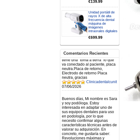
€139.99
N.2026060712980804 ,
BUENOS DIAS CUANDO
RECIBIRE MI PEDIDO,
Unidad portátil de
GRACIAS
rayos X de alta
clinicadentalcunit
frecuencia dental
máquina de
11/06/2026
imágenes
intraorales digitales
Hola buenos días respecto al
€699.99
Artículo. DDE0032580
electróbisturí, quisiera saber si
tiene una "toma a tierra" lo que
Comentarios Recientes
va conectado al paciente, placa
neutra.Placa de retorno,
Electrodo de retorno Placa
neutra, gracias
Clinicadentalcunit
07/06/2026
Buenos días, Mi nombre es Sara
y soy podóloga. Estoy
interesada en adaptar uno de
sus equipos dentales para uso
en podología, por lo que
necesito confirmar algunas
características técnicas antes de
valorar su adquisición. En
concreto, me gustaría saber:
Revoluciones máximas y
mínimas del micromotor. Si el
sistema dispone de irrigación /