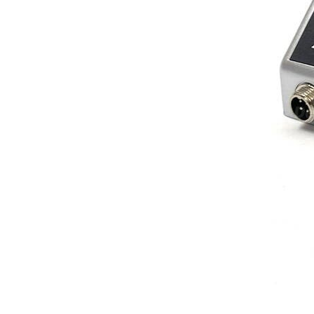
necesito confirmar algunas
características técnicas antes de
valorar su adquisición. En
concreto, me gustaría saber:
Revoluciones máximas y
mínimas del micromotor. Si el
sistema dispone de irrigación /
técnica húmeda. Si es
compatible con mango recto
(pieza recta para fresas de
podología). Velocidad del
mango recto. Si dispone de
mango rápido y sus
revoluciones. Velocidad del
mango lento y sus
características. Tipo de conexión
del micromotor. Torque del
micromotor. Regulación de
velocidad (si es progresiva o por
niveles). Nivel de ruido y
vibración. Requisitos de
mantenimiento y esterilización
de piezas. También agradecería
si pudieran indicarme si el
equipo es fácilmente adaptable
a uso clínico en podología.
Quedo atenta a su respuesta.
Muchas gracias por su atención.
Sara Podóloga
sara teresa ruiz
21/05/2026