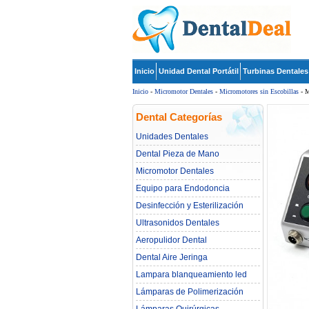
Inicio
Unidad Dental Portátil
Turbinas Dentales
Inicio
-
Micromotor Dentales
-
Micromotores sin Escobillas
- M
Dental Categorías
Unidades Dentales
Dental Pieza de Mano
Micromotor Dentales
Equipo para Endodoncia
Desinfección y Esterilización
Ultrasonidos Dentales
Aeropulidor Dental
Dental Aire Jeringa
Lampara blanqueamiento led
dental
Lámparas de Polimerización