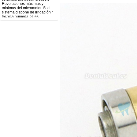
mínimas del micromotor. Si el
sistema dispone de irrigación /
técnica húmeda. Si es
compatible con mango recto
(pieza recta para fresas de
podología). Velocidad del
mango recto. Si dispone de
mango rápido y sus
revoluciones. Velocidad del
mango lento y sus
características. Tipo de conexión
del micromotor. Torque del
micromotor. Regulación de
velocidad (si es progresiva o por
niveles). Nivel de ruido y
vibración. Requisitos de
mantenimiento y esterilización
de piezas. También agradecería
si pudieran indicarme si el
equipo es fácilmente adaptable
a uso clínico en podología.
Quedo atenta a su respuesta.
Muchas gracias por su atención.
Sara Podóloga
sara teresa ruiz
21/05/2026
Boa noite gostaria de saber se
seria possível entrega em
Portugal e quanto tempo no
máximo demoraria pra a morada