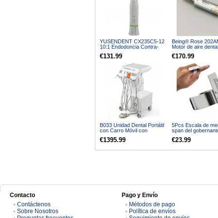
YUSENDENT CX235C5-12
Being® Rose 202A
10:1 Endodoncia Contra-
Motor de aire dent
ángulo reductor
Compatible 6 Hoyo
€131.99
€170.99
90°Reciprocate Archivo de
Mano
B033 Unidad Dental Portátil
5Pcs Escala de me
con Carro Móvil con
span del gobernant
Compresor, Scaler y
canal radicular
€1395.99
€23.99
Lámpara de
Fotopolimerización
Contacto
Pago y Envío
Contáctenos
Métodos de pago
Sobre Nosotros
Política de envíos
Preguntas frecuentes
Seguimiento de envíos