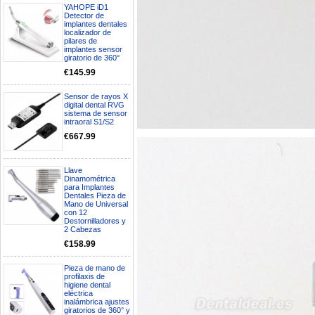
YAHOPE iD1
Detector de
implantes dentales
localizador de
pilares de
implantes sensor
giratorio de 360°
€145.99
Sensor de rayos X
digital dental RVG
sistema de sensor
intraoral S1/S2
€667.99
Llave
Dinamométrica
para Implantes
Dentales Pieza de
Mano de Universal
Boa noite gostaria de saber se
con 12
seria possível entrega em
Destornilladores y
Portugal e quanto tempo no
2 Cabezas
máximo demoraria pra a morada
€158.99
av Francisco Sá Carneiro n40
5430-423 Valpacos do seguinte
produto - Motor eléctrico dental
Pieza de mano de
inalámbrico IPR pieza de mano
profilaxis de
higiene dental
ortodoncia y pulido 2 en 1.
eléctrica
Rita
inalámbrica ajustes
29/07/2026
giratorios de 360° y