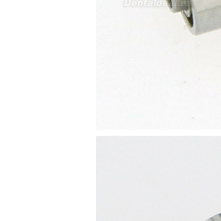
av Francisco Sá Carneiro n40
5430-423 Valpacos do seguinte
produto - Motor eléctrico dental
inalámbrico IPR pieza de mano
ortodoncia y pulido 2 en 1.
Rita
29/07/2026
Mi formulario de pedido: S /
N.2026060712980804 ,
BUENOS DIAS CUANDO
RECIBIRE MI PEDIDO,
GRACIAS
clinicadentalcunit
11/06/2026
Hola buenos días respecto al
Artículo. DDE0032580
electróbisturí, quisiera saber si
tiene una "toma a tierra" lo que
va conectado al paciente, placa
neutra.Placa de retorno,
Electrodo de retorno Placa
neutra, gracias
Clinicadentalcunit
07/06/2026
Buenos días, Mi nombre es Sara
y soy podóloga. Estoy