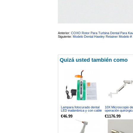
sara teresa ruiz
21/05/2026
Anterior:
COXO Rotor Para Turbina Dental Para Ka
Siguiente:
Modelo Dental Hawley Retainer Modelo #
Quizá usted también como
Lampara fotocurado dental
10X Microscopio d
LED inalámbrica y con cable
operación quirúrgic
de 5W 1500mw
endodoncia dental 
€46.99
€1176.99
LED para unidad de 
dental