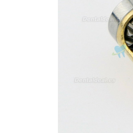
interesada en adaptar uno de
sus equipos dentales para uso
en podología, por lo que
necesito confirmar algunas
características técnicas antes de
valorar su adquisición. En
concreto, me gustaría saber:
Revoluciones máximas y
mínimas del micromotor. Si el
sistema dispone de irrigación /
técnica húmeda. Si es
compatible con mango recto
(pieza recta para fresas de
podología). Velocidad del
mango recto. Si dispone de
mango rápido y sus
revoluciones. Velocidad del
mango lento y sus
características. Tipo de conexión
del micromotor. Torque del
micromotor. Regulación de
velocidad (si es progresiva o por
niveles). Nivel de ruido y
vibración. Requisitos de
mantenimiento y esterilización
de piezas. También agradecería
si pudieran indicarme si el
equipo es fácilmente adaptable
a uso clínico en podología.
Quedo atenta a su respuesta.
Muchas gracias por su atención.
Sara Podóloga