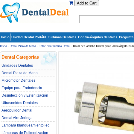
Add to Cart
Inicio
Unidad Dental Portátil
Turbinas Dentales
Contra-ángulos dentales
Pregunta
Inicio
-
Dental Pieza de Mano
-
Rotor Para Turbina Dental
- Rotor de Cartucho Dental para Contra-ángulo NSK
Dental Categorías
Unidades Dentales
Dental Pieza de Mano
Micromotor Dentales
Equipo para Endodoncia
Desinfección y Esterilización
Ultrasonidos Dentales
Aeropulidor Dental
Dental Aire Jeringa
Lampara blanqueamiento led
dental
Lámparas de Polimerización