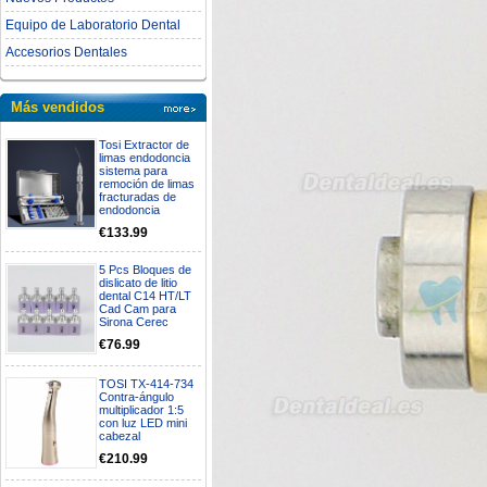
Equipo de Laboratorio Dental
Accesorios Dentales
Más vendidos
Tosi Extractor de
limas endodoncia
sistema para
remoción de limas
fracturadas de
endodoncia
€133.99
5 Pcs Bloques de
dislicato de litio
dental C14 HT/LT
Cad Cam para
Sirona Cerec
€76.99
TOSI TX-414-734
Contra-ángulo
multiplicador 1:5
con luz LED mini
cabezal
€210.99