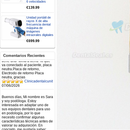
6 velocidades
€139.99
Mi formulario de pedido: S /
N.2026060712980804 ,
BUENOS DIAS CUANDO
Unidad portátil de
RECIBIRE MI PEDIDO,
rayos X de alta
GRACIAS
frecuencia dental
máquina de
clinicadentalcunit
imágenes
11/06/2026
intraorales digitales
€699.99
Hola buenos días respecto al
Artículo. DDE0032580
electróbisturí, quisiera saber si
Comentarios Recientes
tiene una "toma a tierra" lo que
va conectado al paciente, placa
neutra.Placa de retorno,
Electrodo de retorno Placa
neutra, gracias
Clinicadentalcunit
07/06/2026
Buenos días, Mi nombre es Sara
y soy podóloga. Estoy
interesada en adaptar uno de
sus equipos dentales para uso
en podología, por lo que
necesito confirmar algunas
características técnicas antes de
valorar su adquisición. En
concreto, me gustaría saber:
Revoluciones máximas y