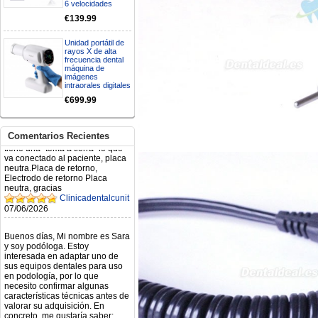
6 velocidades
€139.99
Mi formulario de pedido: S /
N.2026060712980804 ,
BUENOS DIAS CUANDO
Unidad portátil de
rayos X de alta
RECIBIRE MI PEDIDO,
frecuencia dental
GRACIAS
máquina de
clinicadentalcunit
imágenes
11/06/2026
intraorales digitales
€699.99
Hola buenos días respecto al
Artículo. DDE0032580
electróbisturí, quisiera saber si
Comentarios Recientes
tiene una "toma a tierra" lo que
va conectado al paciente, placa
neutra.Placa de retorno,
Electrodo de retorno Placa
neutra, gracias
Clinicadentalcunit
07/06/2026
Buenos días, Mi nombre es Sara
y soy podóloga. Estoy
interesada en adaptar uno de
sus equipos dentales para uso
en podología, por lo que
necesito confirmar algunas
características técnicas antes de
valorar su adquisición. En
concreto, me gustaría saber:
Revoluciones máximas y