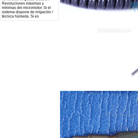
mínimas del micromotor. Si el
sistema dispone de irrigación /
técnica húmeda. Si es
compatible con mango recto
(pieza recta para fresas de
podología). Velocidad del
mango recto. Si dispone de
mango rápido y sus
revoluciones. Velocidad del
mango lento y sus
características. Tipo de conexión
del micromotor. Torque del
micromotor. Regulación de
velocidad (si es progresiva o por
niveles). Nivel de ruido y
vibración. Requisitos de
mantenimiento y esterilización
de piezas. También agradecería
si pudieran indicarme si el
equipo es fácilmente adaptable
a uso clínico en podología.
Quedo atenta a su respuesta.
Muchas gracias por su atención.
Sara Podóloga
sara teresa ruiz
21/05/2026
Boa noite gostaria de saber se
seria possível entrega em
Portugal e quanto tempo no
máximo demoraria pra a morada