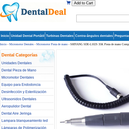
Add to Cart
Inicio
Unidad Dental Portátil
Turbinas Dentales
Contra-ángulos dentales
Pregunta
Inicio
-
Micromotor Dentales
-
Micromotor Pieza de mano
- SHIYANG SDE-L102S 35K Pieza de mano Compat
Dental Categorías
Unidades Dentales
Dental Pieza de Mano
Micromotor Dentales
Equipo para Endodoncia
Desinfección y Esterilización
Ultrasonidos Dentales
Aeropulidor Dental
Dental Aire Jeringa
Lampara blanqueamiento led
dental
Lámparas de Polimerización