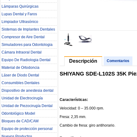
Lámparas Quirúrgicas
Lupas Dental y Faros
Limpiador Ultrasónico
Sistemas de Implantes Dentales
Compresor de Aire Dental
Simuladores para Odontologia
Cámara Intraoral Dental
Equipo De Radiologia Dental‎
Descripción
Comentarios
Material de Ortodoncia
SHIYANG SDE-L102S 35K Piez
Láser de Diodo Dental
Consumibles Dentales
Dispositivo de anestesia dental
Unidad de Electrocirugía
Características:
Unidad de Piezocirugía Dental
Velocidad: 0 – 35.000 rpm.
Odontológico Model
Fresa: 2,35 mm.
Bloques de CAD/CAM
Cambio de fresa: giro antihorario.
Equipo de protección personal
Nuevos Productos