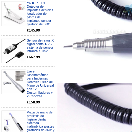
YAHOPE iD1
Detector de
implantes dentales
localizador de
pilares de
implantes sensor
giratorio de 360°
€145.99
Sensor de rayos X
digital dental RVG
sistema de sensor
intraoral S1/S2
€667.99
Llave
Dinamométrica
para Implantes
Dentales Pieza de
Mano de Universal
Boa noite gostaria de saber se
con 12
seria possível entrega em
Destornilladores y
Portugal e quanto tempo no
2 Cabezas
máximo demoraria pra a morada
€158.99
av Francisco Sá Carneiro n40
5430-423 Valpacos do seguinte
Pieza de mano de
produto - Motor eléctrico dental
profilaxis de
inalámbrico IPR pieza de mano
higiene dental
ortodoncia y pulido 2 en 1.
eléctrica
Rita
inalámbrica ajustes
29/07/2026
giratorios de 360° y