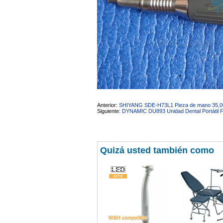
av Francisco Sá Carneiro n40
5430-423 Valpacos do seguinte
produto - Motor eléctrico dental
inalámbrico IPR pieza de mano
ortodoncia y pulido 2 en 1.
Rita
29/07/2026
Mi formulario de pedido: S /
N.2026060712980804 ,
BUENOS DIAS CUANDO
RECIBIRE MI PEDIDO,
GRACIAS
clinicadentalcunit
Anterior:
SHIYANG SDE-H73L1 Pieza de mano 35,00
11/06/2026
Siguiente:
DYNAMIC DU893 Unidad Dental Portátil F
Hola buenos días respecto al
Artículo. DDE0032580
electróbisturí, quisiera saber si
Quizá usted también como
tiene una "toma a tierra" lo que
va conectado al paciente, placa
neutra.Placa de retorno,
Electrodo de retorno Placa
neutra, gracias
Clinicadentalcunit
07/06/2026
Buenos días, Mi nombre es Sara
y soy podóloga. Estoy