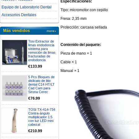
Especificaciones:
Equipo de Laboratorio Dental
Tipo: micromotor con cepillo
Accesorios Dentales
Fresa: 2,35 mm
Protección: carcasa sellada
Más vendidos
Tosi Extractor de
Contenido del paquete:
limas endodoncia
sistema para
remoción de limas
Pieza de mano × 1
fracturadas de
endodoncia
Cable × 1
€133.99
Manual × 1
5 Pcs Bloques de
dislicato de litio
dental C14 HT/LT
Cad Cam para
Sirona Cerec
€76.99
TOSI TX-414-734
Contra-ángulo
multiplicador 1:5
con luz LED mini
cabezal
€210.99