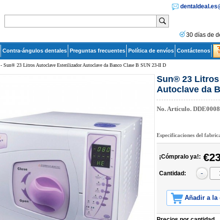
dentaldeal.e
30 días de d
Contra-ángulos dentales
Preguntas frecuentes
Política de envíos
Contáctenos
- Sun® 23 Litros Autoclave Esterilizador Autoclave da Banco Clase B SUN 23-II D
Sun® 23 Litros
Autoclave da B
No. Artículo.
DDE0008
Especificaciones del fabri
€23
¡Cómpralo ya!:
Cantidad:
Añadir a la
Precios por cantidad