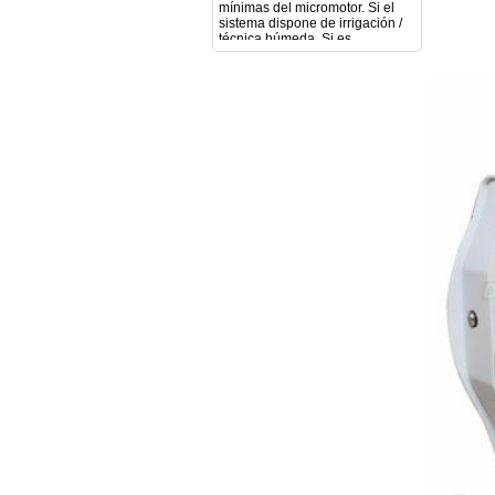
técnica húmeda. Si es
compatible con mango recto
(pieza recta para fresas de
podología). Velocidad del
mango recto. Si dispone de
mango rápido y sus
revoluciones. Velocidad del
mango lento y sus
características. Tipo de conexión
del micromotor. Torque del
micromotor. Regulación de
velocidad (si es progresiva o por
niveles). Nivel de ruido y
vibración. Requisitos de
mantenimiento y esterilización
de piezas. También agradecería
si pudieran indicarme si el
equipo es fácilmente adaptable
a uso clínico en podología.
Quedo atenta a su respuesta.
Muchas gracias por su atención.
Sara Podóloga
sara teresa ruiz
21/05/2026
Boa noite gostaria de saber se
seria possível entrega em
Portugal e quanto tempo no
máximo demoraria pra a morada
av Francisco Sá Carneiro n40
5430-423 Valpacos do seguinte