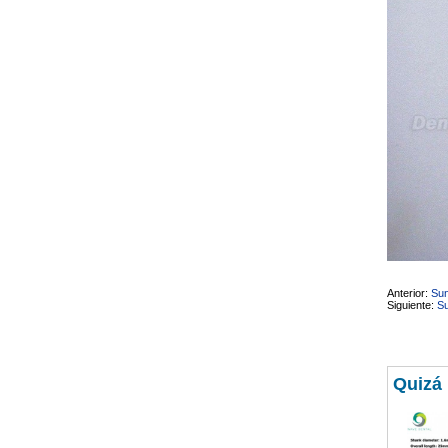
necesito confirmar algunas
características técnicas antes de
valorar su adquisición. En
concreto, me gustaría saber:
Revoluciones máximas y
mínimas del micromotor. Si el
sistema dispone de irrigación /
técnica húmeda. Si es
compatible con mango recto
(pieza recta para fresas de
podología). Velocidad del
mango recto. Si dispone de
mango rápido y sus
revoluciones. Velocidad del
mango lento y sus
características. Tipo de conexión
del micromotor. Torque del
micromotor. Regulación de
velocidad (si es progresiva o por
niveles). Nivel de ruido y
vibración. Requisitos de
Anterior:
Sun
mantenimiento y esterilización
Siguiente:
Su
de piezas. También agradecería
si pudieran indicarme si el
equipo es fácilmente adaptable
a uso clínico en podología.
Quedo atenta a su respuesta.
Quizá
Muchas gracias por su atención.
Sara Podóloga
sara teresa ruiz
21/05/2026