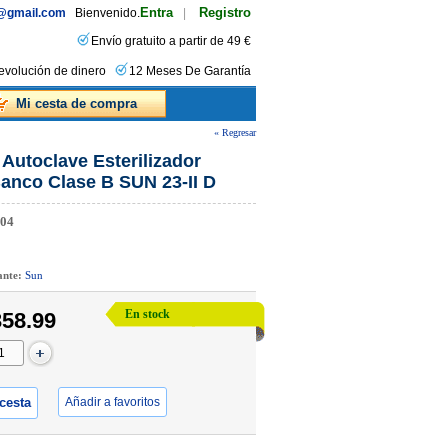
Entra
Registro
s@gmail.com
Bienvenido.
|
Envío gratuito a partir de 49 €
evolución de dinero
12 Meses De Garantía
Mi cesta de compra
« Regresar
 Autoclave Esterilizador
anco Clase B SUN 23-II D
04
cante:
Sun
En stock
58.99
 cesta
Añadir a favoritos