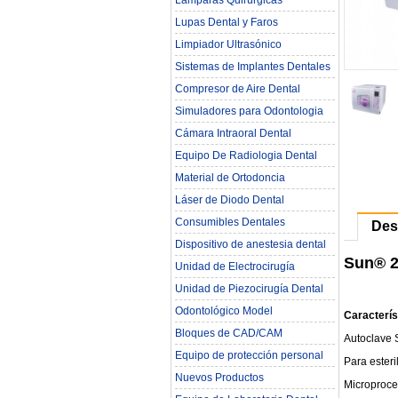
Lámparas Quirúrgicas
Lupas Dental y Faros
Limpiador Ultrasónico
Sistemas de Implantes Dentales
Compresor de Aire Dental
Simuladores para Odontologia
Cámara Intraoral Dental
Equipo De Radiologia Dental‎
Material de Ortodoncia
Láser de Diodo Dental
Consumibles Dentales
Des
Dispositivo de anestesia dental
Sun® 2
Unidad de Electrocirugía
Unidad de Piezocirugía Dental
Odontológico Model
Caracterís
Bloques de CAD/CAM
Autoclave 
Equipo de protección personal
Para ester
Nuevos Productos
Microproce