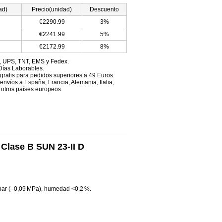
ad)
Precio(unidad)
Descuento
€2290.99
3%
€2241.99
5%
€2172.99
8%
, UPS, TNT, EMS y Fedex.
Días Laborables.
 gratis para pedidos superiores a 49 Euros.
envíos a España, Francia, Alemania, Italia,
 otros países europeos.
 Clase B SUN 23-II D
 bar (–0,09 MPa), humedad <0,2 %.