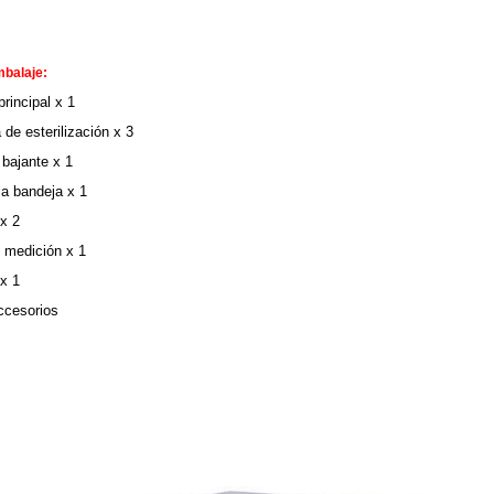
mbalaje:
principal x 1
 de esterilización x 3
 bajante x 1
la bandeja x 1
 x 2
 medición x 1
x 1
ccesorios