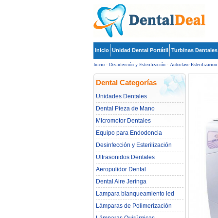
Inicio
Unidad Dental Portátil
Turbinas Dentales
Inicio
-
Desinfección y Esterilización
-
Autoclave Esterilizacion
Dental Categorías
Unidades Dentales
Dental Pieza de Mano
Micromotor Dentales
Equipo para Endodoncia
Desinfección y Esterilización
Ultrasonidos Dentales
Aeropulidor Dental
Dental Aire Jeringa
Lampara blanqueamiento led
dental
Lámparas de Polimerización