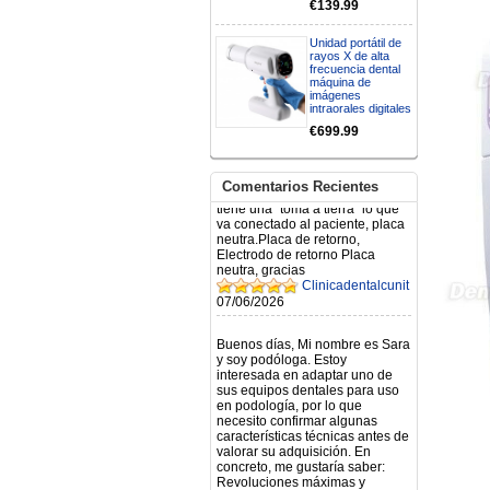
€139.99
N.2026060712980804 ,
BUENOS DIAS CUANDO
RECIBIRE MI PEDIDO,
Unidad portátil de
GRACIAS
rayos X de alta
clinicadentalcunit
frecuencia dental
máquina de
11/06/2026
imágenes
intraorales digitales
Hola buenos días respecto al
€699.99
Artículo. DDE0032580
electróbisturí, quisiera saber si
tiene una "toma a tierra" lo que
Comentarios Recientes
va conectado al paciente, placa
neutra.Placa de retorno,
Electrodo de retorno Placa
neutra, gracias
Clinicadentalcunit
07/06/2026
Buenos días, Mi nombre es Sara
y soy podóloga. Estoy
interesada en adaptar uno de
sus equipos dentales para uso
en podología, por lo que
necesito confirmar algunas
características técnicas antes de
valorar su adquisición. En
concreto, me gustaría saber:
Revoluciones máximas y
mínimas del micromotor. Si el
sistema dispone de irrigación /