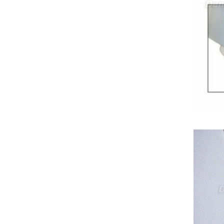
produto - Motor eléctrico dental
inalámbrico IPR pieza de mano
ortodoncia y pulido 2 en 1.
Rita
29/07/2026
Mi formulario de pedido: S /
N.2026060712980804 ,
BUENOS DIAS CUANDO
RECIBIRE MI PEDIDO,
GRACIAS
clinicadentalcunit
11/06/2026
Hola buenos días respecto al
Artículo. DDE0032580
electróbisturí, quisiera saber si
tiene una "toma a tierra" lo que
va conectado al paciente, placa
neutra.Placa de retorno,
Electrodo de retorno Placa
neutra, gracias
Clinicadentalcunit
07/06/2026
Buenos días, Mi nombre es Sara
y soy podóloga. Estoy
interesada en adaptar uno de
sus equipos dentales para uso
en podología, por lo que