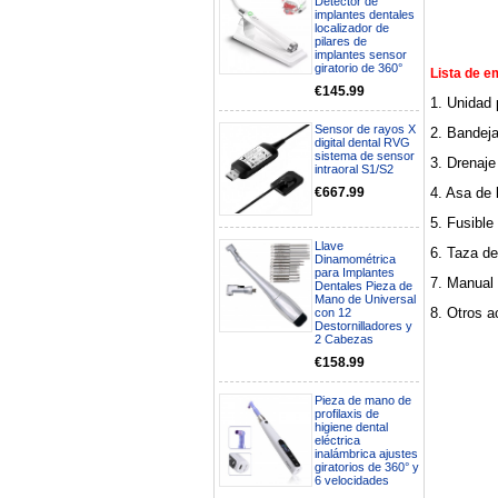
Detector de
implantes dentales
localizador de
pilares de
implantes sensor
giratorio de 360°
Lista de e
€145.99
1. Unidad 
Sensor de rayos X
2. Bandeja
digital dental RVG
sistema de sensor
3. Drenaje
intraoral S1/S2
4. Asa de 
€667.99
5. Fusible
Llave
6. Taza de
Dinamométrica
para Implantes
7. Manual 
Dentales Pieza de
Boa noite gostaria de saber se
Mano de Universal
seria possível entrega em
8. Otros a
con 12
Portugal e quanto tempo no
Destornilladores y
máximo demoraria pra a morada
2 Cabezas
av Francisco Sá Carneiro n40
€158.99
5430-423 Valpacos do seguinte
produto - Motor eléctrico dental
inalámbrico IPR pieza de mano
Pieza de mano de
ortodoncia y pulido 2 en 1.
profilaxis de
higiene dental
Rita
eléctrica
29/07/2026
inalámbrica ajustes
giratorios de 360° y
6 velocidades
Mi formulario de pedido: S /