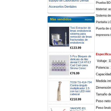
Equipo de Laboratorio Dental
Prueba BD 
Accesorios Dentales
Material: a
Sistema de
Más vendidos
Pantalla L
Tosi Extractor de
Puerta de 
limas endodoncia
sistema para
Impresora i
remoción de limas
fracturadas de
endodoncia
€133.99
Especifica
5 Pcs Bloques de
dislicato de litio
Voltaje: 
dental C14 HT/LT
Cad Cam para
Potencia:
Sirona Cerec
€76.99
Capacidad
Medida in
TOSI TX-414-734
Contra-ángulo
Dimensión
multiplicador 1:5
con luz LED mini
Tamaño de
cabezal
€210.99
Peso neto
Peso brut
YAHOPE iD1