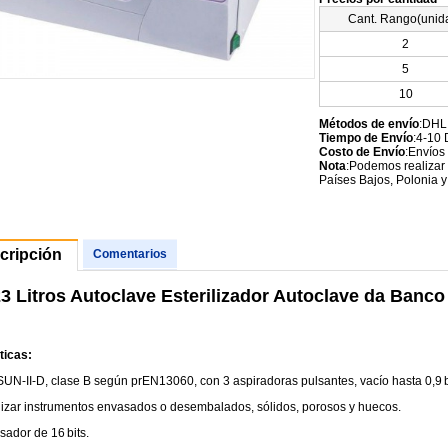
Cant. Rango(unid
2
5
10
Métodos de envío
:DHL
Tiempo de Envío
:4-10 
Costo de Envío
:Envíos
Nota
:Podemos realizar 
Países Bajos, Polonia y
cripción
Comentarios
3 Litros Autoclave Esterilizador Autoclave da Banco
ticas:
SUN‑II‑D, clase B según prEN13060, con 3 aspiradoras pulsantes, vacío hasta 0,9
ilizar instrumentos envasados o desembalados, sólidos, porosos y huecos.
sador de 16 bits.