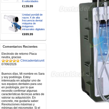
Mi formulario de pedido: S /
6 velocidades
N.2026060712980804 ,
€139.99
BUENOS DIAS CUANDO
RECIBIRE MI PEDIDO,
GRACIAS
Unidad portátil de
rayos X de alta
clinicadentalcunit
frecuencia dental
11/06/2026
máquina de
imágenes
intraorales digitales
Hola buenos días respecto al
€699.99
Artículo. DDE0032580
electróbisturí, quisiera saber si
tiene una "toma a tierra" lo que
va conectado al paciente, placa
Comentarios Recientes
neutra.Placa de retorno,
Electrodo de retorno Placa
neutra, gracias
Clinicadentalcunit
07/06/2026
Buenos días, Mi nombre es Sara
y soy podóloga. Estoy
interesada en adaptar uno de
sus equipos dentales para uso
en podología, por lo que
necesito confirmar algunas
características técnicas antes de
valorar su adquisición. En
concreto, me gustaría saber:
Revoluciones máximas y
mínimas del micromotor. Si el