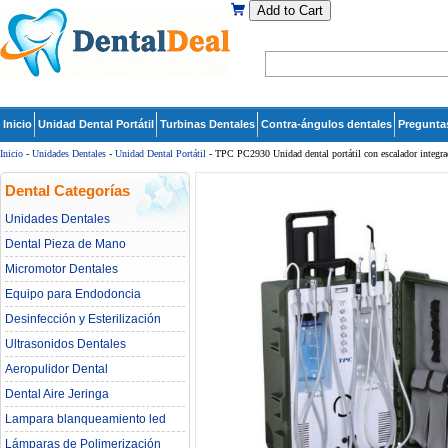
Add to Cart
Inicio
Unidad Dental Portátil
Turbinas Dentales
Contra-ángulos dentales
Pregunta
Inicio
-
Unidades Dentales
-
Unidad Dental Portátil
- TPC PC2930 Unidad dental portátil con escalador integra
Dental Categorías
Unidades Dentales
Dental Pieza de Mano
Micromotor Dentales
Equipo para Endodoncia
Desinfección y Esterilización
Ultrasonidos Dentales
Aeropulidor Dental
Dental Aire Jeringa
Lampara blanqueamiento led
dental
Lámparas de Polimerización