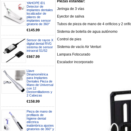
Piezas estándar:
YAHOPE iD1
Detector de
Jeringa de 3 vías
implantes dentales
localizador de
Eyector de saliva
pilares de
implantes sensor
Tubos de pieza de mano de 4 orificios y 2 orific
giratorio de 360°
€145.99
Sistema de botella de agua autónomo
Control de pies
Sensor de rayos X
digital dental RVG
Sistema de vacío Air Venturi
sistema de sensor
intraoral S1/S2
Lampara Fotocurado
€667.99
Escalador incorporado
Llave
Dinamométrica
para Implantes
Boa noite gostaria de saber se
Dentales Pieza de
seria possível entrega em
Mano de Universal
Portugal e quanto tempo no
con 12
máximo demoraria pra a morada
Destornilladores y
2 Cabezas
av Francisco Sá Carneiro n40
5430-423 Valpacos do seguinte
€158.99
produto - Motor eléctrico dental
inalámbrico IPR pieza de mano
Pieza de mano de
ortodoncia y pulido 2 en 1.
profilaxis de
Rita
higiene dental
29/07/2026
eléctrica
inalámbrica ajustes
giratorios de 360° y