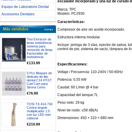
escalador incorporado y una luz de curado d
Equipo de Laboratorio Dental
Marca: TPC
Modelo: PC2930
Accesorios Dentales
Características:
Más vendidos
Compresor de aire sin aceite incorporado.
Estructura interna modular.
Tosi Extractor de
limas endodoncia
Incluye: jeringa de 3 vías, eyector de saliva, t
sistema para
control de pie, sistema de vacío, lámpara de f
remoción de limas
fracturadas de
endodoncia
€133.99
Especificaciones:
Voltaje / Frecuencia: 110-240V / 50-60Hz
5 Pcs Bloques de
dislicato de litio
Potencia: 0,55 kW
dental C14 HT/LT
Cad Cam para
Caudal: 60 L/min @ 4 bar
Sirona Cerec
€76.99
Capacidad del tanque:7L
Peso neto: 29 kg
TOSI TX-414-734
Contra-ángulo
Nivel de ruido: ≤58 dB(A)
multiplicador 1:5
con luz LED mini
Dimensiones: 450 × 310 × 680 mm
cabezal
€210.99