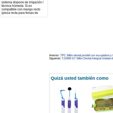
sistema dispone de irrigación /
técnica húmeda. Si es
compatible con mango recto
(pieza recta para fresas de
podología). Velocidad del
mango recto. Si dispone de
mango rápido y sus
revoluciones. Velocidad del
mango lento y sus
características. Tipo de conexión
del micromotor. Torque del
micromotor. Regulación de
velocidad (si es progresiva o por
niveles). Nivel de ruido y
vibración. Requisitos de
mantenimiento y esterilización
Anterior:
TPC Sillón dental portátil con escupidera y
de piezas. También agradecería
Siguiente:
TJ2688 G7 Sillón Dental Integral Unidad 
si pudieran indicarme si el
equipo es fácilmente adaptable
a uso clínico en podología.
Quedo atenta a su respuesta.
Muchas gracias por su atención.
Quizá usted también como
Sara Podóloga
sara teresa ruiz
21/05/2026
Boa noite gostaria de saber se
seria possível entrega em
Portugal e quanto tempo no
máximo demoraria pra a morada
av Francisco Sá Carneiro n40
5430-423 Valpacos do seguinte