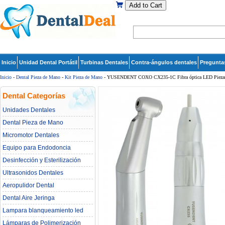
Add to Cart
Inicio
Unidad Dental Portátil
Turbinas Dentales
Contra-ángulos dentales
Pregunta
Inicio
-
Dental Pieza de Mano
-
Kit Pieza de Mano
- YUSENDENT COXO CX235-1C Fibra óptica LED Piezas 
Dental Categorías
Unidades Dentales
Dental Pieza de Mano
Micromotor Dentales
Equipo para Endodoncia
Desinfección y Esterilización
Ultrasonidos Dentales
Aeropulidor Dental
Dental Aire Jeringa
Lampara blanqueamiento led
dental
Lámparas de Polimerización