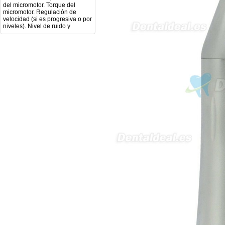
micromotor. Regulación de
velocidad (si es progresiva o por
niveles). Nivel de ruido y
vibración. Requisitos de
mantenimiento y esterilización
de piezas. También agradecería
si pudieran indicarme si el
equipo es fácilmente adaptable
a uso clínico en podología.
Quedo atenta a su respuesta.
Muchas gracias por su atención.
Sara Podóloga
sara teresa ruiz
21/05/2026
Boa noite gostaria de saber se
seria possível entrega em
Portugal e quanto tempo no
máximo demoraria pra a morada
av Francisco Sá Carneiro n40
5430-423 Valpacos do seguinte
produto - Motor eléctrico dental
inalámbrico IPR pieza de mano
ortodoncia y pulido 2 en 1.
Rita
29/07/2026
Mi formulario de pedido: S /
N.2026060712980804 ,
BUENOS DIAS CUANDO