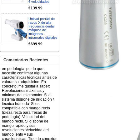
6 velocidades
electróbisturí, quisiera saber si
tiene una "toma a tierra" lo que
€139.99
va conectado al paciente, placa
neutra.Placa de retorno,
Unidad portátil de
Electrodo de retorno Placa
rayos X de alta
neutra, gracias
frecuencia dental
Clinicadentalcunit
máquina de
07/06/2026
imágenes
intraorales digitales
€699.99
Buenos días, Mi nombre es Sara
y soy podóloga. Estoy
interesada en adaptar uno de
sus equipos dentales para uso
Comentarios Recientes
en podología, por lo que
necesito confirmar algunas
características técnicas antes de
valorar su adquisición. En
concreto, me gustaría saber:
Revoluciones máximas y
mínimas del micromotor. Si el
sistema dispone de irrigación /
técnica húmeda. Si es
compatible con mango recto
(pieza recta para fresas de
podología). Velocidad del
mango recto. Si dispone de
mango rápido y sus
revoluciones. Velocidad del
mango lento y sus
características. Tipo de conexión
del micromotor. Torque del