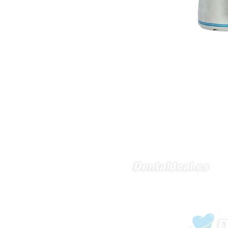
RECIBIRE MI PEDIDO,
GRACIAS
clinicadentalcunit
11/06/2026
Hola buenos días respecto al
Artículo. DDE0032580
electróbisturí, quisiera saber si
tiene una "toma a tierra" lo que
va conectado al paciente, placa
neutra.Placa de retorno,
Electrodo de retorno Placa
neutra, gracias
Clinicadentalcunit
07/06/2026
Buenos días, Mi nombre es Sara
y soy podóloga. Estoy
interesada en adaptar uno de
sus equipos dentales para uso
en podología, por lo que
necesito confirmar algunas
características técnicas antes de
valorar su adquisición. En
concreto, me gustaría saber:
Revoluciones máximas y
mínimas del micromotor. Si el
sistema dispone de irrigación /
técnica húmeda. Si es
compatible con mango recto
(pieza recta para fresas de