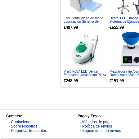
LY® Dental pieza de mano
Dental LED Unidad
Lubricación Sistema de
Sistema de Blanqu
Mantenimiento
de Dientes Lámpar
€497.99
€655.99
de Blanqueo con c
MD887B
Vrn® K08A LED Dental
Mezcladora de Algi
Escalador Ultrasónico Pieza
Dental Automática 
de mano desmontable
RPM Ajustable
€248.99
€151.99
Contacto
Pago y Envío
Contáctenos
Métodos de pago
Sobre Nosotros
Política de envíos
Preguntas frecuentes
Seguimiento de envíos