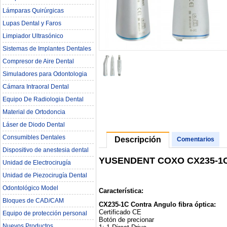
Lámparas Quirúrgicas
Lupas Dental y Faros
Limpiador Ultrasónico
Sistemas de Implantes Dentales
Compresor de Aire Dental
Simuladores para Odontologia
Cámara Intraoral Dental
Equipo De Radiologia Dental‎
Material de Ortodoncia
Láser de Diodo Dental
Consumibles Dentales
Descripción
Comentarios
Dispositivo de anestesia dental
YUSENDENT COXO CX235-1C Fi
Unidad de Electrocirugía
Unidad de Piezocirugía Dental
Odontológico Model
Característica:
Bloques de CAD/CAM
CX235-1C Contra Angulo fibra óptica:
Certificado CE
Equipo de protección personal
Botón de precionar
Nuevos Productos