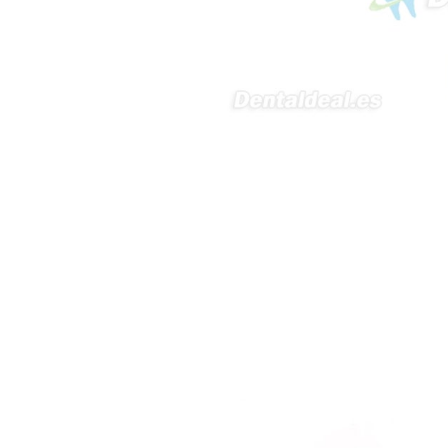
podología). Velocidad del
mango recto. Si dispone de
mango rápido y sus
revoluciones. Velocidad del
mango lento y sus
características. Tipo de conexión
del micromotor. Torque del
micromotor. Regulación de
velocidad (si es progresiva o por
niveles). Nivel de ruido y
vibración. Requisitos de
mantenimiento y esterilización
de piezas. También agradecería
si pudieran indicarme si el
equipo es fácilmente adaptable
a uso clínico en podología.
Quedo atenta a su respuesta.
Muchas gracias por su atención.
Sara Podóloga
sara teresa ruiz
21/05/2026