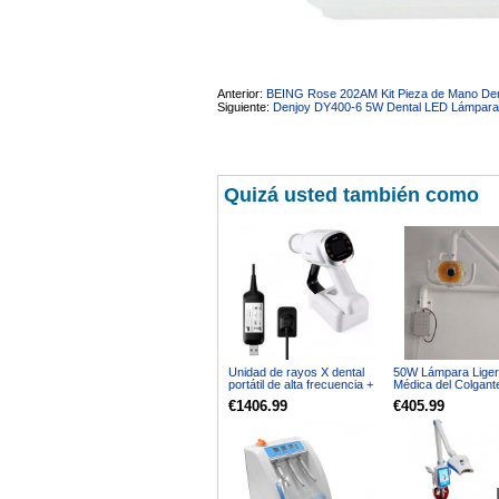
Anterior:
BEING Rose 202AM Kit Pieza de Mano Dent
Siguiente:
Denjoy DY400-6 5W Dental LED Lámparas
Quizá usted también como
Unidad de rayos X dental
50W Lámpara Liger
portátil de alta frecuencia +
Médica del Colgant
Kit de sensor RVG de rayos
Pared con la Luz Fr
€1406.99
€405.99
X
Shadowless del br