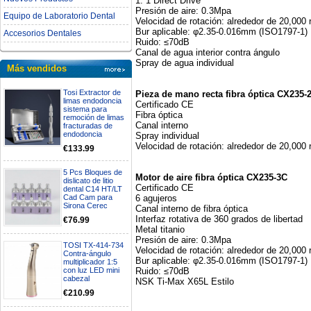
1: 1 Direct Drive
Presión de aire: 0.3Mpa
Equipo de Laboratorio Dental
Velocidad de rotación: alrededor de 20,000
Bur aplicable: φ2.35-0.016mm (ISO1797-1)
Accesorios Dentales
Ruido: ≤70dB
Canal de agua interior contra ángulo
Spray de agua individual
Más vendidos
Tosi Extractor de
Pieza de mano recta fibra óptica CX235-
limas endodoncia
Certificado CE
sistema para
Fibra óptica
remoción de limas
Canal interno
fracturadas de
endodoncia
Spray individual
Velocidad de rotación: alrededor de 20,000
€133.99
5 Pcs Bloques de
Motor de aire fibra óptica CX235-3C
dislicato de litio
Certificado CE
dental C14 HT/LT
6 agujeros
Cad Cam para
Sirona Cerec
Canal interno de fibra óptica
Interfaz rotativa de 360 grados de libertad
€76.99
Metal titanio
Presión de aire: 0.3Mpa
TOSI TX-414-734
Velocidad de rotación: alrededor de 20,000
Contra-ángulo
Bur aplicable: φ2.35-0.016mm (ISO1797-1)
multiplicador 1:5
Ruido: ≤70dB
con luz LED mini
cabezal
NSK Ti-Max X65L Estilo
€210.99