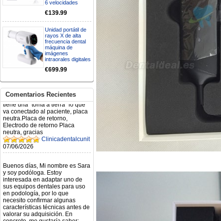
6 velocidades
€139.99
Mi formulario de pedido: S /
N.2026060712980804 ,
BUENOS DIAS CUANDO
Unidad portátil de
RECIBIRE MI PEDIDO,
rayos X de alta
frecuencia dental
GRACIAS
máquina de
clinicadentalcunit
imágenes
11/06/2026
intraorales digitales
€699.99
Hola buenos días respecto al
Artículo. DDE0032580
electróbisturí, quisiera saber si
Comentarios Recientes
tiene una "toma a tierra" lo que
va conectado al paciente, placa
neutra.Placa de retorno,
Electrodo de retorno Placa
neutra, gracias
Clinicadentalcunit
07/06/2026
Buenos días, Mi nombre es Sara
y soy podóloga. Estoy
interesada en adaptar uno de
sus equipos dentales para uso
en podología, por lo que
necesito confirmar algunas
características técnicas antes de
valorar su adquisición. En
concreto, me gustaría saber:
Revoluciones máximas y