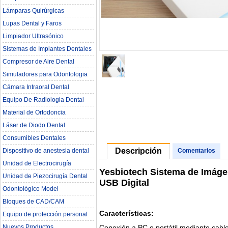
Lámparas Quirúrgicas
Lupas Dental y Faros
Limpiador Ultrasónico
Sistemas de Implantes Dentales
Compresor de Aire Dental
Simuladores para Odontologia
Cámara Intraoral Dental
Equipo De Radiologia Dental‎
Material de Ortodoncia
Láser de Diodo Dental
Consumibles Dentales
Descripción
Dispositivo de anestesia dental
Comentarios
Unidad de Electrocirugía
Yesbiotech Sistema de Imáge
Unidad de Piezocirugía Dental
USB Digital
Odontológico Model
Bloques de CAD/CAM
Características:
Equipo de protección personal
Conexión a PC o portátil mediante cabl
Nuevos Productos