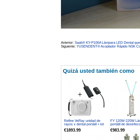
sara teresa ruiz
21/05/2026
Anterior:
Saab® KY-P106A Lámpara LED Dental que A
Siguiente:
YUSENDENT® Acoplador Rápido NSK Com
Quizá usted también como
Refine VeRay unidad de
FY 120W-220W Lá
rayos x dental portátil + kit
portátil de desinfe
de sensor intraoral de rayos
ozono Trolley de a
€1893.99
€983.99
x dental
inoxidable