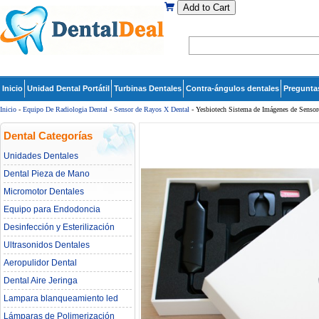
Add to Cart
Inicio
Unidad Dental Portátil
Turbinas Dentales
Contra-ángulos dentales
Pregunta
Inicio
-
Equipo De Radiologia Dental‎
-
Sensor de Rayos X Dental
- Yesbiotech Sistema de Imágenes de Sensore
Dental Categorías
Unidades Dentales
Dental Pieza de Mano
Micromotor Dentales
Equipo para Endodoncia
Desinfección y Esterilización
Ultrasonidos Dentales
Aeropulidor Dental
Dental Aire Jeringa
Lampara blanqueamiento led
dental
Lámparas de Polimerización