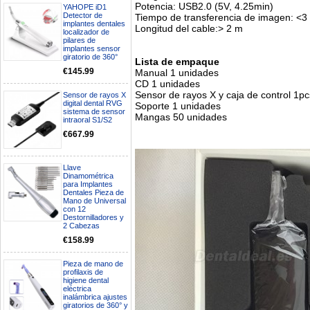
Potencia: USB2.0 (5V, 4.25min)
YAHOPE iD1
Detector de
Tiempo de transferencia de imagen: <3
implantes dentales
Longitud del cable:> 2 m
localizador de
pilares de
implantes sensor
giratorio de 360°
Lista de empaque
€145.99
Manual 1 unidades
CD 1 unidades
Sensor de rayos X y caja de control 1pc
Sensor de rayos X
digital dental RVG
Soporte 1 unidades
sistema de sensor
Mangas 50 unidades
intraoral S1/S2
€667.99
Llave
Dinamométrica
para Implantes
Dentales Pieza de
Mano de Universal
Boa noite gostaria de saber se
con 12
seria possível entrega em
Destornilladores y
Portugal e quanto tempo no
2 Cabezas
máximo demoraria pra a morada
€158.99
av Francisco Sá Carneiro n40
5430-423 Valpacos do seguinte
produto - Motor eléctrico dental
Pieza de mano de
profilaxis de
inalámbrico IPR pieza de mano
higiene dental
ortodoncia y pulido 2 en 1.
eléctrica
Rita
inalámbrica ajustes
29/07/2026
giratorios de 360° y