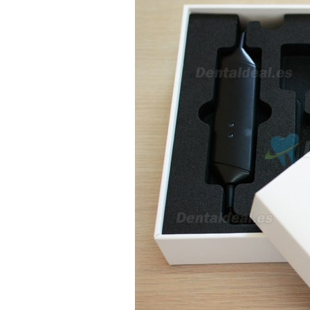
av Francisco Sá Carneiro n40
5430-423 Valpacos do seguinte
produto - Motor eléctrico dental
inalámbrico IPR pieza de mano
ortodoncia y pulido 2 en 1.
Rita
29/07/2026
Mi formulario de pedido: S /
N.2026060712980804 ,
BUENOS DIAS CUANDO
RECIBIRE MI PEDIDO,
GRACIAS
clinicadentalcunit
11/06/2026
Hola buenos días respecto al
Artículo. DDE0032580
electróbisturí, quisiera saber si
tiene una "toma a tierra" lo que
va conectado al paciente, placa
neutra.Placa de retorno,
Electrodo de retorno Placa
neutra, gracias
Clinicadentalcunit
07/06/2026
Buenos días, Mi nombre es Sara
y soy podóloga. Estoy