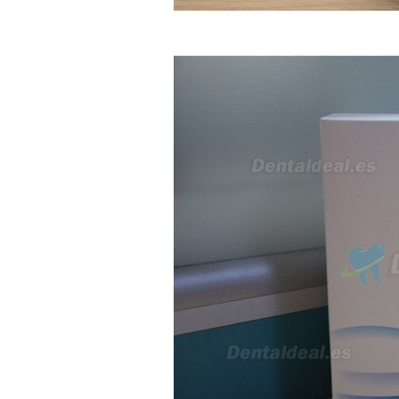
interesada en adaptar uno de
sus equipos dentales para uso
en podología, por lo que
necesito confirmar algunas
características técnicas antes de
valorar su adquisición. En
concreto, me gustaría saber:
Revoluciones máximas y
mínimas del micromotor. Si el
sistema dispone de irrigación /
técnica húmeda. Si es
compatible con mango recto
(pieza recta para fresas de
podología). Velocidad del
mango recto. Si dispone de
mango rápido y sus
revoluciones. Velocidad del
mango lento y sus
características. Tipo de conexión
del micromotor. Torque del
micromotor. Regulación de
velocidad (si es progresiva o por
niveles). Nivel de ruido y
vibración. Requisitos de
mantenimiento y esterilización
de piezas. También agradecería
si pudieran indicarme si el
equipo es fácilmente adaptable
a uso clínico en podología.
Quedo atenta a su respuesta.
Muchas gracias por su atención.
Sara Podóloga