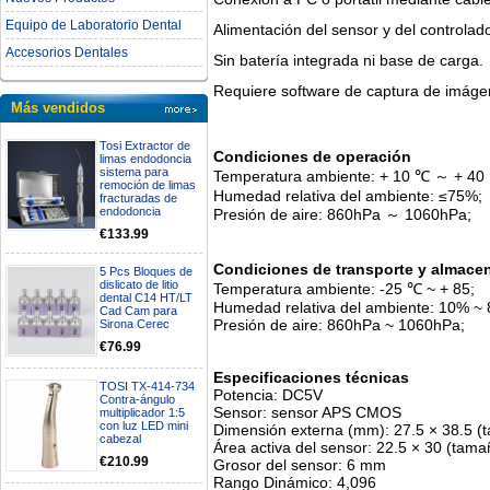
Equipo de Laboratorio Dental
Alimentación del sensor y del controla
Accesorios Dentales
Sin batería integrada ni base de carga.
Requiere software de captura de imáge
Más vendidos
Tosi Extractor de
Condiciones de operación
limas endodoncia
sistema para
Temperatura ambiente: + 10 ℃ ～ + 40
remoción de limas
Humedad relativa del ambiente: ≤75%;
fracturadas de
endodoncia
Presión de aire: 860hPa ～ 1060hPa;
€133.99
Condiciones de transporte y almace
5 Pcs Bloques de
dislicato de litio
Temperatura ambiente: -25 ℃ ~ + 85;
dental C14 HT/LT
Humedad relativa del ambiente: 10% ~
Cad Cam para
Presión de aire: 860hPa ~ 1060hPa;
Sirona Cerec
€76.99
Especificaciones técnicas
TOSI TX-414-734
Potencia: DC5V
Contra-ángulo
Sensor: sensor APS CMOS
multiplicador 1:5
con luz LED mini
Dimensión externa (mm): 27.5 × 38.5 (
cabezal
Área activa del sensor: 22.5 × 30 (tam
€210.99
Grosor del sensor: 6 mm
Rango Dinámico: 4,096