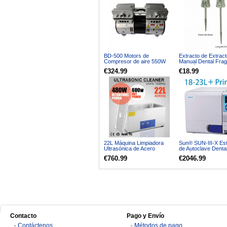
BD-500 Motors de
Extracto de Extract
Compresor de aire 550W
Manual Dental Fra
de Raíz Apical La
€324.99
€18.99
Corto 33mm
22L Máquina Limpiadora
Sun® SUN-III-X Este
Ultrasónica de Acero
de Autoclave Dental
Inoxidable JPS-80A
Cacío 18-23L Clas
€760.99
€2046.99
Impresora
Contacto
Pago y Envío
Contáctenos
Métodos de pago