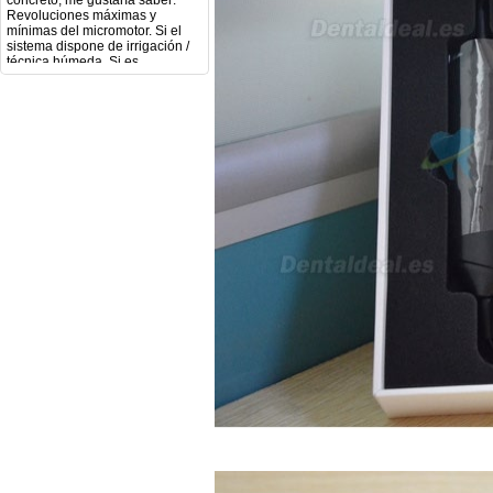
mínimas del micromotor. Si el
sistema dispone de irrigación /
técnica húmeda. Si es
compatible con mango recto
(pieza recta para fresas de
podología). Velocidad del
mango recto. Si dispone de
mango rápido y sus
revoluciones. Velocidad del
mango lento y sus
características. Tipo de conexión
del micromotor. Torque del
micromotor. Regulación de
velocidad (si es progresiva o por
niveles). Nivel de ruido y
vibración. Requisitos de
mantenimiento y esterilización
de piezas. También agradecería
si pudieran indicarme si el
equipo es fácilmente adaptable
a uso clínico en podología.
Quedo atenta a su respuesta.
Muchas gracias por su atención.
Sara Podóloga
sara teresa ruiz
21/05/2026
Boa noite gostaria de saber se
seria possível entrega em
Portugal e quanto tempo no
máximo demoraria pra a morada