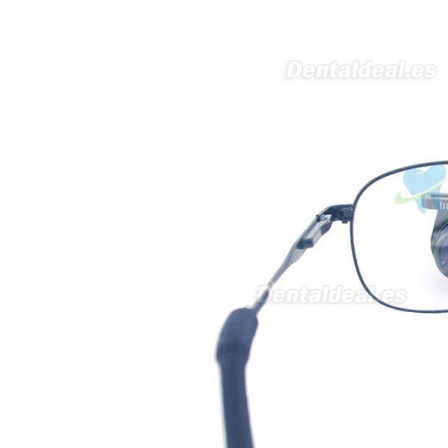
interesada en adaptar uno de
sus equipos dentales para uso
en podología, por lo que
necesito confirmar algunas
características técnicas antes de
valorar su adquisición. En
concreto, me gustaría saber:
Revoluciones máximas y
mínimas del micromotor. Si el
sistema dispone de irrigación /
técnica húmeda. Si es
compatible con mango recto
(pieza recta para fresas de
podología). Velocidad del
mango recto. Si dispone de
mango rápido y sus
revoluciones. Velocidad del
mango lento y sus
características. Tipo de conexión
del micromotor. Torque del
micromotor. Regulación de
velocidad (si es progresiva o por
niveles). Nivel de ruido y
vibración. Requisitos de
mantenimiento y esterilización
de piezas. También agradecería
si pudieran indicarme si el
equipo es fácilmente adaptable
a uso clínico en podología.
Quedo atenta a su respuesta.
Muchas gracias por su atención.
Sara Podóloga