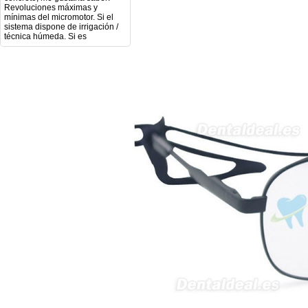
mínimas del micromotor. Si el
sistema dispone de irrigación /
técnica húmeda. Si es
compatible con mango recto
(pieza recta para fresas de
podología). Velocidad del
mango recto. Si dispone de
mango rápido y sus
revoluciones. Velocidad del
mango lento y sus
características. Tipo de conexión
del micromotor. Torque del
micromotor. Regulación de
velocidad (si es progresiva o por
niveles). Nivel de ruido y
vibración. Requisitos de
mantenimiento y esterilización
de piezas. También agradecería
si pudieran indicarme si el
equipo es fácilmente adaptable
a uso clínico en podología.
Quedo atenta a su respuesta.
Muchas gracias por su atención.
Sara Podóloga
sara teresa ruiz
21/05/2026
Boa noite gostaria de saber se
seria possível entrega em
Portugal e quanto tempo no
máximo demoraria pra a morada