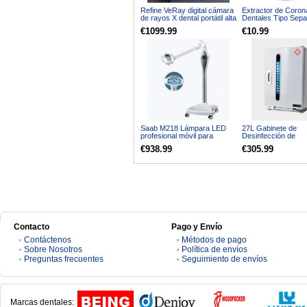
Refine VeRay digital cámara
Extractor de Coron
de rayos X dental portátil alta
Dentales Tipo Sepa
frecuencia
Cruzado para Cor
€1099.99
€10.99
Rotas
Saab M218 Lámpara LED
27L Gabinete de
profesional móvil para
Desinfección de
blanquear los dientes
Esterilizador UV de
€938.99
€305.99
máquina de blanqueamiento
Instrumentos Médi
bucal
Quirúrgicos Dental
Contacto
Pago y Envío
Contáctenos
Métodos de pago
Sobre Nosotros
Política de envíos
Preguntas frecuentes
Seguimiento de envíos
Marcas dentales: