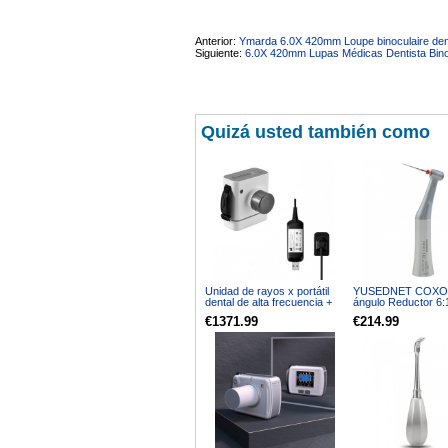
Anterior:
Ymarda 6.0X 420mm Loupe binoculaire dent
Siguiente:
6.0X 420mm Lupas Médicas Dentista Bino
Quizá usted también como
Unidad de rayos x portátil
YUSEDNET COXO 
dental de alta frecuencia +
ángulo Reductor 6:
kit de sensor de rayos x
Endodontia Compat
€1371.99
€214.99
Dentsply Sirona 
Motor