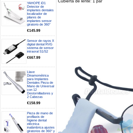
Cubierta de lente: 1 par
YAHOPE iD1
Detector de
implantes dentales
localizador de
pilares de
implantes sensor
giratorio de 360°
€145.99
Sensor de rayos X
digital dental RVG
sistema de sensor
intraoral S1/S2
€667.99
Llave
Dinamométrica
para Implantes
Dentales Pieza de
Mano de Universal
Boa noite gostaria de saber se
con 12
seria possível entrega em
Destornilladores y
Portugal e quanto tempo no
2 Cabezas
máximo demoraria pra a morada
€158.99
av Francisco Sá Carneiro n40
5430-423 Valpacos do seguinte
Pieza de mano de
produto - Motor eléctrico dental
profilaxis de
inalámbrico IPR pieza de mano
higiene dental
ortodoncia y pulido 2 en 1.
eléctrica
Rita
inalámbrica ajustes
29/07/2026
giratorios de 360° y