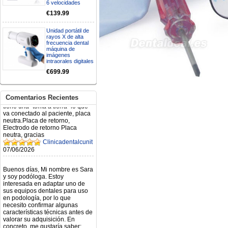
6 velocidades
€139.99
Mi formulario de pedido: S /
N.2026060712980804 ,
BUENOS DIAS CUANDO
Unidad portátil de
rayos X de alta
RECIBIRE MI PEDIDO,
frecuencia dental
GRACIAS
máquina de
clinicadentalcunit
imágenes
11/06/2026
intraorales digitales
€699.99
Hola buenos días respecto al
Artículo. DDE0032580
electróbisturí, quisiera saber si
Comentarios Recientes
tiene una "toma a tierra" lo que
va conectado al paciente, placa
neutra.Placa de retorno,
Electrodo de retorno Placa
neutra, gracias
Clinicadentalcunit
07/06/2026
Buenos días, Mi nombre es Sara
y soy podóloga. Estoy
interesada en adaptar uno de
sus equipos dentales para uso
en podología, por lo que
necesito confirmar algunas
características técnicas antes de
valorar su adquisición. En
concreto, me gustaría saber:
Revoluciones máximas y