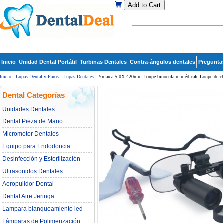
Add to Cart
Inicio
Unidad Dental Portátil
Turbinas Dentales
Contra-ángulos dentales
Pregunta
Inicio
-
Lupas Dental y Faros
-
Lupas Dentales
- Ymarda 5.0X 420mm Loupe binoculaire médicale Loupe de chir
Dental Categorías
Unidades Dentales
Dental Pieza de Mano
Micromotor Dentales
Equipo para Endodoncia
Desinfección y Esterilización
Ultrasonidos Dentales
Aeropulidor Dental
Dental Aire Jeringa
Lampara blanqueamiento led
dental
Lámparas de Polimerización