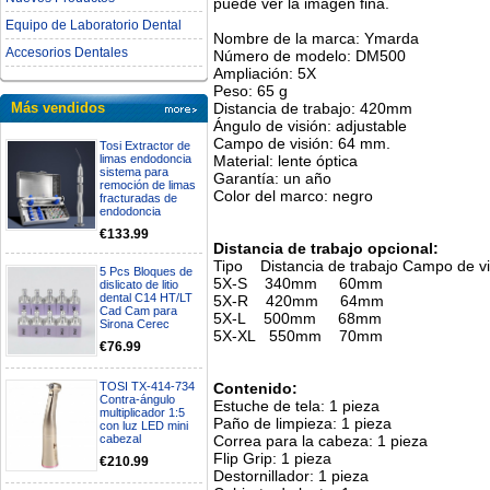
puede ver la imagen fina.
Equipo de Laboratorio Dental
Nombre de la marca: Ymarda
Accesorios Dentales
Número de modelo: DM500
Ampliación: 5X
Peso: 65 g
Distancia de trabajo: 420mm
Más vendidos
Ángulo de visión: adjustable
Campo de visión: 64 mm.
Tosi Extractor de
Material: lente óptica
limas endodoncia
sistema para
Garantía: un año
remoción de limas
Color del marco: negro
fracturadas de
endodoncia
€133.99
Distancia de trabajo opcional:
Tipo Distancia de trabajo Campo de vi
5 Pcs Bloques de
5X-S 340mm 60mm
dislicato de litio
dental C14 HT/LT
5X-R 420mm 64mm
Cad Cam para
5X-L 500mm 68mm
Sirona Cerec
5X-XL 550mm 70mm
€76.99
Contenido:
TOSI TX-414-734
Contra-ángulo
Estuche de tela: 1 pieza
multiplicador 1:5
Paño de limpieza: 1 pieza
con luz LED mini
Correa para la cabeza: 1 pieza
cabezal
Flip Grip: 1 pieza
€210.99
Destornillador: 1 pieza