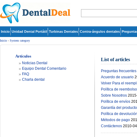
Inicio
Unidad Dental Portátil
Turbinas Dentales
Contra-ángulos dentales
Pregunta
Inicio
-
System category
Artículos
List of articles
Noticias Dental
Equipo Dental Comentario
Preguntas frecuentes
FAQ
Acuerdo de usuario
2
Charla dental
Volver Para el reemp
Política de reembolso
Sobre Nosotros
2015
Política de envíos
20
Garantía del producto
Política de devolució
Métodos de pago
201
Contáctenos
2010-04