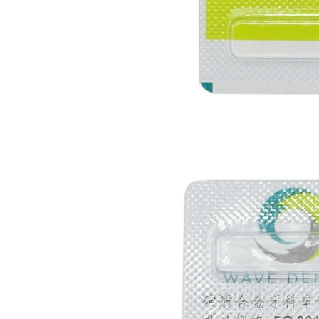
necesito confirmar algunas
características técnicas antes de
valorar su adquisición. En
concreto, me gustaría saber:
Revoluciones máximas y
mínimas del micromotor. Si el
sistema dispone de irrigación /
técnica húmeda. Si es
compatible con mango recto
(pieza recta para fresas de
podología). Velocidad del
mango recto. Si dispone de
mango rápido y sus
revoluciones. Velocidad del
mango lento y sus
características. Tipo de conexión
del micromotor. Torque del
micromotor. Regulación de
velocidad (si es progresiva o por
niveles). Nivel de ruido y
vibración. Requisitos de
mantenimiento y esterilización
de piezas. También agradecería
si pudieran indicarme si el
equipo es fácilmente adaptable
a uso clínico en podología.
Quedo atenta a su respuesta.
Muchas gracias por su atención.
Sara Podóloga
sara teresa ruiz
21/05/2026