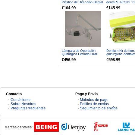
Plástico de Dirección Dental
dental STRONG 2
para el Sillón de la Unidad
+STRONG 102L Pi
€104.99
€145.99
Dental con Junta Tórica
mano de 35000 R
Lámpara de Operación
Dentium Kit de her
Quirúrgica Llevada Oral
quirúrgicas dental
Ligera 6-LED Montada en la
SuperLine Kit de
€456.99
€598.99
Pared sin Sombra
instrumentos de cir
implantes
Contacto
Pago y Envío
Contáctenos
Métodos de pago
Sobre Nosotros
Política de envíos
Preguntas frecuentes
Seguimiento de envíos
Marcas dentales: