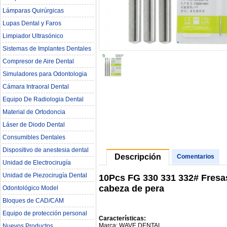
Lámparas Quirúrgicas
Lupas Dental y Faros
Limpiador Ultrasónico
Sistemas de Implantes Dentales
Compresor de Aire Dental
Simuladores para Odontologia
Cámara Intraoral Dental
Equipo De Radiologia Dental‎
Material de Ortodoncia
Láser de Diodo Dental
Consumibles Dentales
Dispositivo de anestesia dental
Descripción
Comentarios
Unidad de Electrocirugía
Unidad de Piezocirugía Dental
10Pcs FG 330 331 332# Fresas
cabeza de pera
Odontológico Model
Bloques de CAD/CAM
Equipo de protección personal
Características:
Marca: WAVE DENTAL
Nuevos Productos