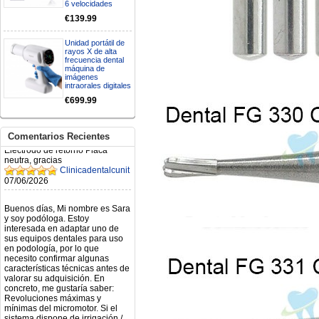
N.2026060712980804 ,
6 velocidades
BUENOS DIAS CUANDO
€139.99
RECIBIRE MI PEDIDO,
GRACIAS
clinicadentalcunit
Unidad portátil de
rayos X de alta
11/06/2026
frecuencia dental
máquina de
imágenes
Hola buenos días respecto al
intraorales digitales
Artículo. DDE0032580
electróbisturí, quisiera saber si
€699.99
tiene una "toma a tierra" lo que
va conectado al paciente, placa
neutra.Placa de retorno,
Comentarios Recientes
Electrodo de retorno Placa
neutra, gracias
Clinicadentalcunit
07/06/2026
Buenos días, Mi nombre es Sara
y soy podóloga. Estoy
interesada en adaptar uno de
sus equipos dentales para uso
en podología, por lo que
necesito confirmar algunas
características técnicas antes de
valorar su adquisición. En
concreto, me gustaría saber:
Revoluciones máximas y
mínimas del micromotor. Si el
sistema dispone de irrigación /
técnica húmeda. Si es