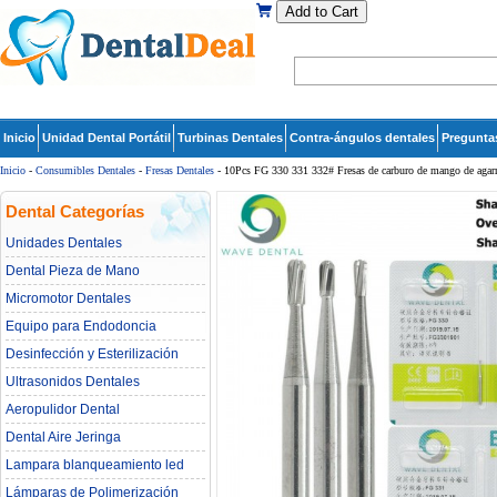
Add to Cart
Inicio
Unidad Dental Portátil
Turbinas Dentales
Contra-ángulos dentales
Pregunta
Inicio
-
Consumibles Dentales
-
Fresas Dentales
- 10Pcs FG 330 331 332# Fresas de carburo de mango de agarre 
Dental Categorías
Unidades Dentales
Dental Pieza de Mano
Micromotor Dentales
Equipo para Endodoncia
Desinfección y Esterilización
Ultrasonidos Dentales
Aeropulidor Dental
Dental Aire Jeringa
Lampara blanqueamiento led
dental
Lámparas de Polimerización