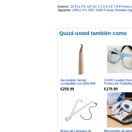
Anterior:
10 Pcs FG 1/4 1/2 1 2 3 4 5 6 7 8 # Fresa
Siguiente:
10Pcs FG 1557 1558 Fresas Dentales Aga
Quizá usted también como
Aeropulidor dental
X-RAY Leaded Dent
compatible con EMS AIR-
Protección Radioló
FLOW ONE PROPHYLAXIS
Glasses 0, 5 mmpb
€259.99
€179.99
MASTER PIEZON boquilla
Brazo de Lámpara de
Micromotor de labor