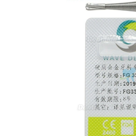
inalámbrico IPR pieza de mano
ortodoncia y pulido 2 en 1.
Rita
29/07/2026
Mi formulario de pedido: S /
N.2026060712980804 ,
BUENOS DIAS CUANDO
RECIBIRE MI PEDIDO,
GRACIAS
clinicadentalcunit
11/06/2026
Hola buenos días respecto al
Artículo. DDE0032580
electróbisturí, quisiera saber si
tiene una "toma a tierra" lo que
va conectado al paciente, placa
neutra.Placa de retorno,
Electrodo de retorno Placa
neutra, gracias
Clinicadentalcunit
07/06/2026
Buenos días, Mi nombre es Sara
y soy podóloga. Estoy
interesada en adaptar uno de
sus equipos dentales para uso
en podología, por lo que