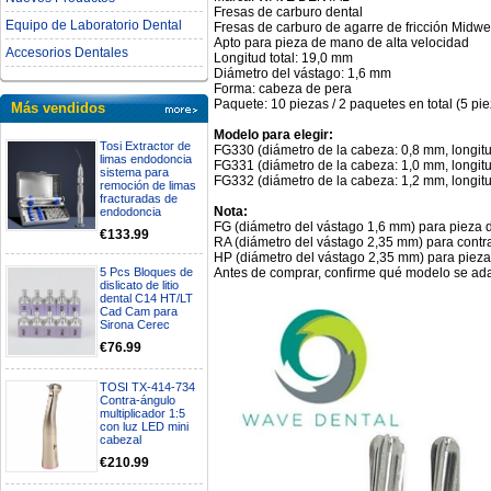
Fresas de carburo dental
Equipo de Laboratorio Dental
Fresas de carburo de agarre de fricción Midwe
Apto para pieza de mano de alta velocidad
Accesorios Dentales
Longitud total: 19,0 mm
Diámetro del vástago: 1,6 mm
Forma: cabeza de pera
Paquete: 10 piezas / 2 paquetes en total (5 pi
Más vendidos
Modelo para elegir:
Tosi Extractor de
FG330 (diámetro de la cabeza: 0,8 mm, longit
limas endodoncia
FG331 (diámetro de la cabeza: 1,0 mm, longit
sistema para
FG332 (diámetro de la cabeza: 1,2 mm, longit
remoción de limas
fracturadas de
Nota:
endodoncia
FG (diámetro del vástago 1,6 mm) para pieza 
€133.99
RA (diámetro del vástago 2,35 mm) para contr
HP (diámetro del vástago 2,35 mm) para piez
Antes de comprar, confirme qué modelo se ad
5 Pcs Bloques de
dislicato de litio
dental C14 HT/LT
Cad Cam para
Sirona Cerec
€76.99
TOSI TX-414-734
Contra-ángulo
multiplicador 1:5
con luz LED mini
cabezal
€210.99