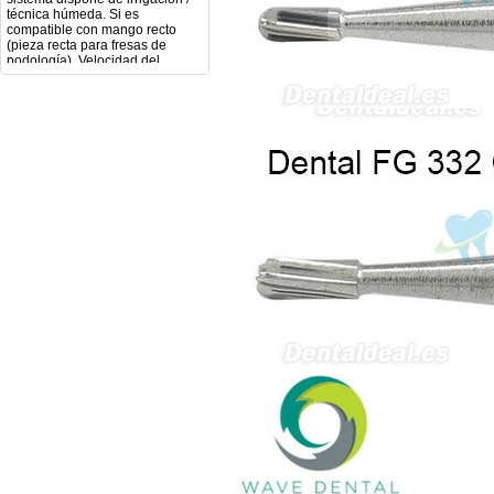
compatible con mango recto
(pieza recta para fresas de
podología). Velocidad del
mango recto. Si dispone de
mango rápido y sus
revoluciones. Velocidad del
mango lento y sus
características. Tipo de conexión
del micromotor. Torque del
micromotor. Regulación de
velocidad (si es progresiva o por
niveles). Nivel de ruido y
vibración. Requisitos de
mantenimiento y esterilización
de piezas. También agradecería
si pudieran indicarme si el
equipo es fácilmente adaptable
a uso clínico en podología.
Quedo atenta a su respuesta.
Muchas gracias por su atención.
Sara Podóloga
sara teresa ruiz
21/05/2026
Boa noite gostaria de saber se
seria possível entrega em
Portugal e quanto tempo no
máximo demoraria pra a morada
av Francisco Sá Carneiro n40
5430-423 Valpacos do seguinte
produto - Motor eléctrico dental