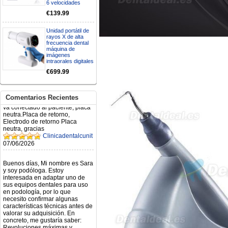
6 velocidades
Mi formulario de pedido: S /
€139.99
N.2026060712980804 ,
BUENOS DIAS CUANDO
RECIBIRE MI PEDIDO,
Unidad portátil de
GRACIAS
rayos X de alta
clinicadentalcunit
frecuencia dental
máquina de
11/06/2026
imágenes
intraorales digitales
Hola buenos días respecto al
€699.99
Artículo. DDE0032580
electróbisturí, quisiera saber si
tiene una "toma a tierra" lo que
Comentarios Recientes
va conectado al paciente, placa
neutra.Placa de retorno,
Electrodo de retorno Placa
neutra, gracias
Clinicadentalcunit
07/06/2026
Buenos días, Mi nombre es Sara
y soy podóloga. Estoy
interesada en adaptar uno de
sus equipos dentales para uso
en podología, por lo que
necesito confirmar algunas
características técnicas antes de
valorar su adquisición. En
concreto, me gustaría saber:
Revoluciones máximas y
mínimas del micromotor. Si el