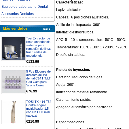
Características:
Equipo de Laboratorio Dental
Lápiz calefactor:
Accesorios Dentales
Cabezal: 6 posiciones ajustables.
Anillo de inicio/parada: 360°.
Más vendidos
Interfaz: diestros/zurdos.
Tosi Extractor de
APO: 5 – 10 s; compensación: -50°C – 50°C.
limas endodoncia
sistema para
Temperaturas: 150°C / 180°C / 200°C / 220°C.
remoción de limas
fracturadas de
Diseño sin cables.
endodoncia
€133.99
Pistola de inyección:
5 Pcs Bloques de
dislicato de litio
Cartucho: reducción de fugas.
dental C14 HT/LT
Cad Cam para
Aguja: 360°.
Sirona Cerec
€76.99
Indicador de material remanente.
Calentamiento rápido.
TOSI TX-414-734
Contra-ángulo
Apagado automático por inactividad.
multiplicador 1:5
con luz LED mini
cabezal
€210.99
Especificaciones: