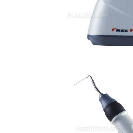
5430-423 Valpacos do seguinte
produto - Motor eléctrico dental
inalámbrico IPR pieza de mano
ortodoncia y pulido 2 en 1.
Rita
29/07/2026
Mi formulario de pedido: S /
N.2026060712980804 ,
BUENOS DIAS CUANDO
RECIBIRE MI PEDIDO,
GRACIAS
clinicadentalcunit
11/06/2026
Hola buenos días respecto al
Artículo. DDE0032580
electróbisturí, quisiera saber si
tiene una "toma a tierra" lo que
va conectado al paciente, placa
neutra.Placa de retorno,
Electrodo de retorno Placa
neutra, gracias
Clinicadentalcunit
07/06/2026
Buenos días, Mi nombre es Sara
y soy podóloga. Estoy
interesada en adaptar uno de