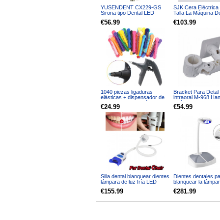
YUSENDENT CX229-GS
SJK Cera Eléctrica
Sirona tipo Dental LED
Talla La Máquina De
Acoplamiento rápido Fit
Doble Plum con 6 
€56.99
€103.99
Sirona R / F
1040 piezas ligaduras
Bracket Para Deta
elásticas + dispensador de
intraoral M-968 Ha
pistola de iluminación
Sillón Dental
€24.99
€54.99
ortopédica dental
Silla dental blanquear dientes
Dientes dentales p
lámpara de luz fría LED
blanquear la lámpa
Acelerador de blanqueo
fría Sistema de
€155.99
€281.99
blanqueamiento den
LED Light