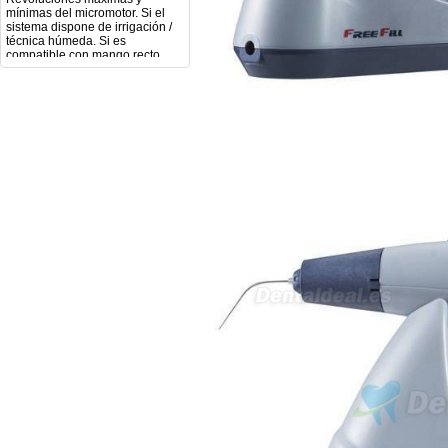
sistema dispone de irrigación /
técnica húmeda. Si es
compatible con mango recto
(pieza recta para fresas de
podología). Velocidad del
mango recto. Si dispone de
mango rápido y sus
revoluciones. Velocidad del
mango lento y sus
características. Tipo de conexión
del micromotor. Torque del
micromotor. Regulación de
velocidad (si es progresiva o por
niveles). Nivel de ruido y
vibración. Requisitos de
mantenimiento y esterilización
de piezas. También agradecería
si pudieran indicarme si el
equipo es fácilmente adaptable
a uso clínico en podología.
Quedo atenta a su respuesta.
Muchas gracias por su atención.
Sara Podóloga
sara teresa ruiz
21/05/2026
Boa noite gostaria de saber se
seria possível entrega em
Portugal e quanto tempo no
máximo demoraria pra a morada
av Francisco Sá Carneiro n40