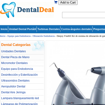
Add to Cart
Inicio
Unidad Dental Portátil
Turbinas Dentales
Contra-ángulos dentales
Pregunta
Inicio
-
Equipo para Endodoncia
-
Obturación Endodoncia
- Denjoy Freefill Kit de sistema de obturación de gu
Dental Categorías
Unidades Dentales
Dental Pieza de Mano
Micromotor Dentales
Equipo para Endodoncia
Desinfección y Esterilización
Ultrasonidos Dentales
Aeropulidor Dental
Dental Aire Jeringa
Lampara blanqueamiento led
dental
Lámparas de Polimerización