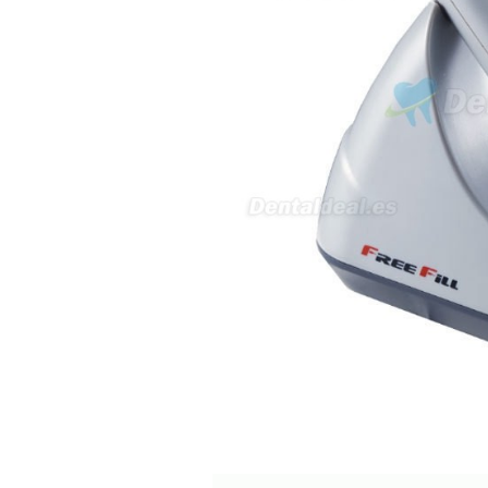
sus equipos dentales para uso
en podología, por lo que
necesito confirmar algunas
características técnicas antes de
valorar su adquisición. En
concreto, me gustaría saber:
Revoluciones máximas y
mínimas del micromotor. Si el
sistema dispone de irrigación /
técnica húmeda. Si es
compatible con mango recto
(pieza recta para fresas de
podología). Velocidad del
mango recto. Si dispone de
mango rápido y sus
revoluciones. Velocidad del
mango lento y sus
características. Tipo de conexión
del micromotor. Torque del
micromotor. Regulación de
velocidad (si es progresiva o por
niveles). Nivel de ruido y
vibración. Requisitos de
mantenimiento y esterilización
de piezas. También agradecería
si pudieran indicarme si el
equipo es fácilmente adaptable
a uso clínico en podología.
Quedo atenta a su respuesta.
Muchas gracias por su atención.
Sara Podóloga
sara teresa ruiz