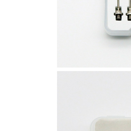
av Francisco Sá Carneiro n40
5430-423 Valpacos do seguinte
produto - Motor eléctrico dental
inalámbrico IPR pieza de mano
ortodoncia y pulido 2 en 1.
Rita
29/07/2026
Mi formulario de pedido: S /
N.2026060712980804 ,
BUENOS DIAS CUANDO
RECIBIRE MI PEDIDO,
GRACIAS
clinicadentalcunit
11/06/2026
Hola buenos días respecto al
Artículo. DDE0032580
electróbisturí, quisiera saber si
tiene una "toma a tierra" lo que
va conectado al paciente, placa
neutra.Placa de retorno,
Electrodo de retorno Placa
neutra, gracias
Clinicadentalcunit
07/06/2026
Buenos días, Mi nombre es Sara
y soy podóloga. Estoy