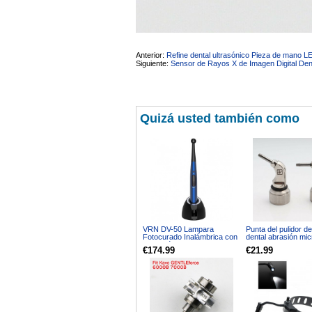
sara teresa ruiz
21/05/2026
Anterior:
Refine dental ultrasónico Pieza de mano
Siguiente:
Sensor de Rayos X de Imagen Digital Den
Quizá usted también como
VRN DV-50 Lampara
Punta del pulidor de
Fotocurado Inalámbrica con
dental abrasión mic
detección de caries y
II tipo chorro de ar
€174.99
€21.99
medidor de radiómetro LED
chorro de arena