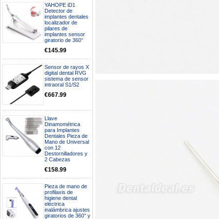
YAHOPE iD1
Detector de
implantes dentales
localizador de
pilares de
implantes sensor
giratorio de 360°
€145.99
Sensor de rayos X
digital dental RVG
sistema de sensor
intraoral S1/S2
€667.99
Llave
Dinamométrica
para Implantes
Dentales Pieza de
Mano de Universal
Boa noite gostaria de saber se
con 12
seria possível entrega em
Destornilladores y
Portugal e quanto tempo no
2 Cabezas
máximo demoraria pra a morada
€158.99
av Francisco Sá Carneiro n40
5430-423 Valpacos do seguinte
produto - Motor eléctrico dental
Pieza de mano de
profilaxis de
inalámbrico IPR pieza de mano
higiene dental
ortodoncia y pulido 2 en 1.
eléctrica
Rita
inalámbrica ajustes
29/07/2026
giratorios de 360° y