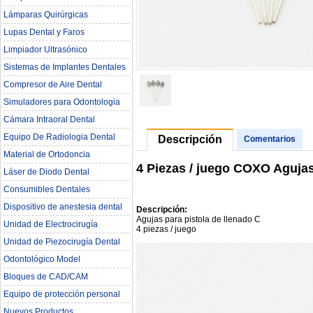
Lámparas Quirúrgicas
Lupas Dental y Faros
Limpiador Ultrasónico
Sistemas de Implantes Dentales
Compresor de Aire Dental
Simuladores para Odontologia
Cámara Intraoral Dental
Equipo De Radiologia Dental‎
Descripción
Comentarios
Material de Ortodoncia
4 Piezas / juego COXO Agujas
Láser de Diodo Dental
Consumibles Dentales
Dispositivo de anestesia dental
Descripción:
Agujas para pistola de llenado C
Unidad de Electrocirugía
4 piezas / juego
Unidad de Piezocirugía Dental
Odontológico Model
Bloques de CAD/CAM
Equipo de protección personal
Nuevos Productos