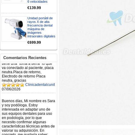
6 velocidades
€139.99
Mi formulario de pedido: S /
N.2026060712980804 ,
BUENOS DIAS CUANDO
Unidad portátil de
RECIBIRE MI PEDIDO,
rayos X de alta
frecuencia dental
GRACIAS
máquina de
clinicadentalcunit
imágenes
11/06/2026
intraorales digitales
€699.99
Hola buenos días respecto al
Artículo. DDE0032580
electróbisturí, quisiera saber si
Comentarios Recientes
tiene una "toma a tierra" lo que
va conectado al paciente, placa
neutra.Placa de retorno,
Electrodo de retorno Placa
neutra, gracias
Clinicadentalcunit
07/06/2026
Buenos días, Mi nombre es Sara
y soy podóloga. Estoy
interesada en adaptar uno de
sus equipos dentales para uso
en podología, por lo que
necesito confirmar algunas
características técnicas antes de
valorar su adquisición. En
concreto, me gustaría saber:
Revoluciones máximas y