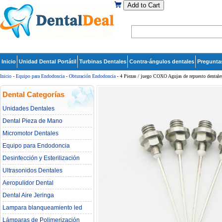
Add to Cart
Inicio
Unidad Dental Portátil
Turbinas Dentales
Contra-ángulos dentales
Pregunta
Inicio
-
Equipo para Endodoncia
-
Obturación Endodoncia
- 4 Piezas / juego COXO Agujas de repuesto dentales
Dental Categorías
Unidades Dentales
Dental Pieza de Mano
Micromotor Dentales
Equipo para Endodoncia
Desinfección y Esterilización
Ultrasonidos Dentales
Aeropulidor Dental
Dental Aire Jeringa
Lampara blanqueamiento led
dental
Lámparas de Polimerización