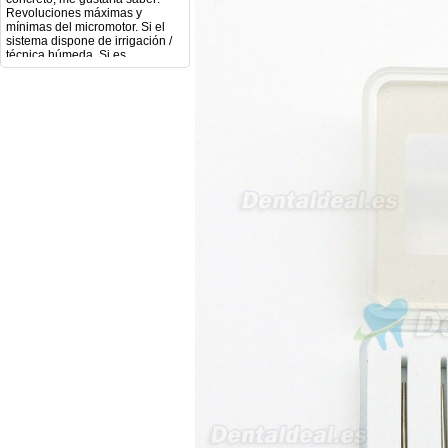
mínimas del micromotor. Si el
sistema dispone de irrigación /
técnica húmeda. Si es
compatible con mango recto
(pieza recta para fresas de
podología). Velocidad del
mango recto. Si dispone de
mango rápido y sus
revoluciones. Velocidad del
mango lento y sus
características. Tipo de conexión
del micromotor. Torque del
micromotor. Regulación de
velocidad (si es progresiva o por
niveles). Nivel de ruido y
vibración. Requisitos de
mantenimiento y esterilización
de piezas. También agradecería
si pudieran indicarme si el
equipo es fácilmente adaptable
a uso clínico en podología.
Quedo atenta a su respuesta.
Muchas gracias por su atención.
Sara Podóloga
sara teresa ruiz
21/05/2026
Boa noite gostaria de saber se
seria possível entrega em
Portugal e quanto tempo no
máximo demoraria pra a morada