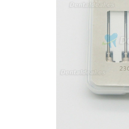
interesada en adaptar uno de
sus equipos dentales para uso
en podología, por lo que
necesito confirmar algunas
características técnicas antes de
valorar su adquisición. En
concreto, me gustaría saber:
Revoluciones máximas y
mínimas del micromotor. Si el
sistema dispone de irrigación /
técnica húmeda. Si es
compatible con mango recto
(pieza recta para fresas de
podología). Velocidad del
mango recto. Si dispone de
mango rápido y sus
revoluciones. Velocidad del
mango lento y sus
características. Tipo de conexión
del micromotor. Torque del
micromotor. Regulación de
velocidad (si es progresiva o por
niveles). Nivel de ruido y
vibración. Requisitos de
mantenimiento y esterilización
de piezas. También agradecería
si pudieran indicarme si el
equipo es fácilmente adaptable
a uso clínico en podología.
Quedo atenta a su respuesta.
Muchas gracias por su atención.
Sara Podóloga