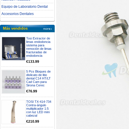
Equipo de Laboratorio Dental
Accesorios Dentales
Más vendidos
Tosi Extractor de
limas endodoncia
sistema para
remoción de limas
fracturadas de
endodoncia
€133.99
5 Pcs Bloques de
dislicato de litio
dental C14 HT/LT
Cad Cam para
Sirona Cerec
€76.99
TOSI TX-414-734
Contra-ángulo
multiplicador 1:5
con luz LED mini
cabezal
€210.99