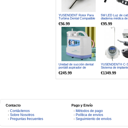
YUSENDENT Rotor Para
5W LED Luz de ca
Turbina Dental Compatible
diadema médica de 
con Kavo GENTLEforce
inalámbrico dental
€56.99
€95.99
6000B 7000B K16
Unidad de succión dental
YUSENDENT® C-Sa
portátil aspirador de
Sistema de implant
emergencia oral de flema al
dentales motor sin 
€245.99
€1349.99
vacío
quirúrgico contra-á
20:1
Contacto
Pago y Envío
Contáctenos
Métodos de pago
Sobre Nosotros
Política de envíos
Preguntas frecuentes
Seguimiento de envíos