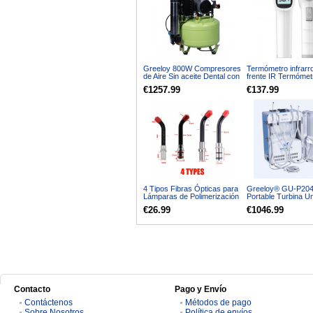
Greeloy 800W Compresores
Termómetro infrarro
de Aire Sin aceite Dental con
frente IR Termómet
secador GA-81Y
corporal sin contac
€1257.99
€137.99
bebés y adultos T
4 Tipos Fibras Ópticas para
Greeloy® GU-P204
Lámparas de Polimerización
Portable Turbina U
Dental LED
Compresor de aire
€26.99
€1046.99
Contacto
Pago y Envío
Contáctenos
Métodos de pago
Sobre Nosotros
Política de envíos