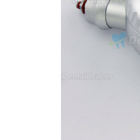
concreto, me gustaría saber:
Revoluciones máximas y
mínimas del micromotor. Si el
sistema dispone de irrigación /
técnica húmeda. Si es
compatible con mango recto
(pieza recta para fresas de
podología). Velocidad del
mango recto. Si dispone de
mango rápido y sus
revoluciones. Velocidad del
mango lento y sus
características. Tipo de conexión
del micromotor. Torque del
micromotor. Regulación de
velocidad (si es progresiva o por
niveles). Nivel de ruido y
vibración. Requisitos de
mantenimiento y esterilización
de piezas. También agradecería
si pudieran indicarme si el
equipo es fácilmente adaptable
a uso clínico en podología.
Quedo atenta a su respuesta.
Muchas gracias por su atención.
Sara Podóloga
sara teresa ruiz
21/05/2026