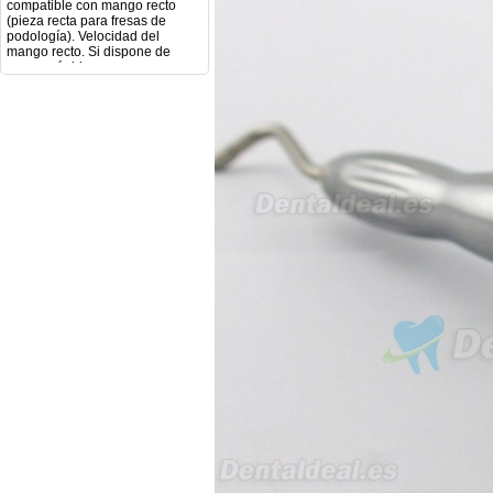
podología). Velocidad del
mango recto. Si dispone de
mango rápido y sus
revoluciones. Velocidad del
mango lento y sus
características. Tipo de conexión
del micromotor. Torque del
micromotor. Regulación de
velocidad (si es progresiva o por
niveles). Nivel de ruido y
vibración. Requisitos de
mantenimiento y esterilización
de piezas. También agradecería
si pudieran indicarme si el
equipo es fácilmente adaptable
a uso clínico en podología.
Quedo atenta a su respuesta.
Muchas gracias por su atención.
Sara Podóloga
sara teresa ruiz
21/05/2026
Boa noite gostaria de saber se
seria possível entrega em
Portugal e quanto tempo no
máximo demoraria pra a morada
av Francisco Sá Carneiro n40
5430-423 Valpacos do seguinte
produto - Motor eléctrico dental
inalámbrico IPR pieza de mano
ortodoncia y pulido 2 en 1.