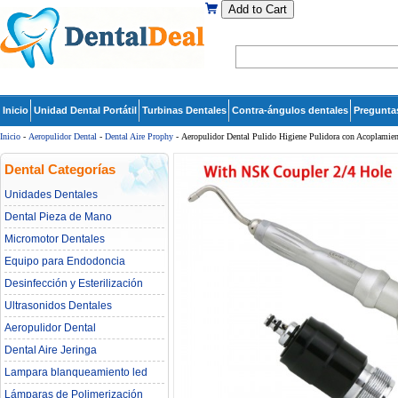
Add to Cart
Inicio
Unidad Dental Portátil
Turbinas Dentales
Contra-ángulos dentales
Pregunta
Inicio
-
Aeropulidor Dental
-
Dental Aire Prophy
- Aeropulidor Dental Pulido Higiene Pulidora con Acoplami
Dental Categorías
Unidades Dentales
Dental Pieza de Mano
Micromotor Dentales
Equipo para Endodoncia
Desinfección y Esterilización
Ultrasonidos Dentales
Aeropulidor Dental
Dental Aire Jeringa
Lampara blanqueamiento led
dental
Lámparas de Polimerización