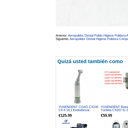
Anterior:
Aeropulidor Dental Pulido Higiene Pulidor
Siguiente:
Aeropulidor Dental Higiene Pulidora Com
Quizá usted también como
YUSENDENT COXO CX235
YUSENDENT Rotor
C4-4 16:1 Endodoncia
Turbina CX207-G-
Contra-ángulo Reductor
Fibra óptica Pieza
€125.99
€59.99
Botón Pieza de Mano
Cabeza Estándar