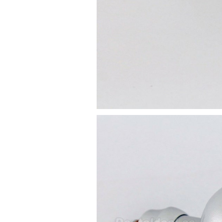
Rita
29/07/2026
Mi formulario de pedido: S /
N.2026060712980804 ,
BUENOS DIAS CUANDO
RECIBIRE MI PEDIDO,
GRACIAS
clinicadentalcunit
11/06/2026
Hola buenos días respecto al
Artículo. DDE0032580
electróbisturí, quisiera saber si
tiene una "toma a tierra" lo que
va conectado al paciente, placa
neutra.Placa de retorno,
Electrodo de retorno Placa
neutra, gracias
Clinicadentalcunit
07/06/2026
Buenos días, Mi nombre es Sara
y soy podóloga. Estoy
interesada en adaptar uno de
sus equipos dentales para uso
en podología, por lo que
necesito confirmar algunas
características técnicas antes de
valorar su adquisición. En