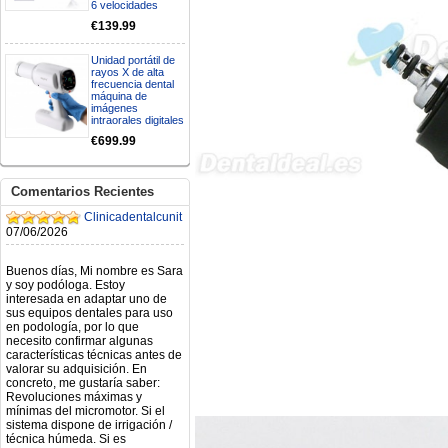
6 velocidades
GRACIAS
clinicadentalcunit
€139.99
11/06/2026
Unidad portátil de
rayos X de alta
Hola buenos días respecto al
frecuencia dental
Artículo. DDE0032580
máquina de
electróbisturí, quisiera saber si
imágenes
tiene una "toma a tierra" lo que
intraorales digitales
va conectado al paciente, placa
€699.99
neutra.Placa de retorno,
Electrodo de retorno Placa
neutra, gracias
Clinicadentalcunit
Comentarios Recientes
07/06/2026
Buenos días, Mi nombre es Sara
y soy podóloga. Estoy
interesada en adaptar uno de
sus equipos dentales para uso
en podología, por lo que
necesito confirmar algunas
características técnicas antes de
valorar su adquisición. En
concreto, me gustaría saber:
Revoluciones máximas y
mínimas del micromotor. Si el
sistema dispone de irrigación /
técnica húmeda. Si es
compatible con mango recto
(pieza recta para fresas de