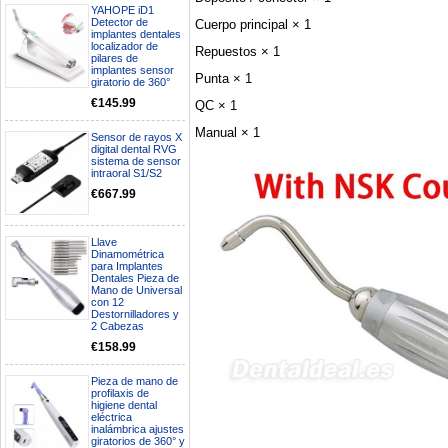
YAHOPE iD1
Detector de
Cuerpo principal × 1
implantes dentales
localizador de
Repuestos × 1
pilares de
implantes sensor
Punta × 1
giratorio de 360°
€145.99
QC × 1
Manual × 1
Sensor de rayos X
digital dental RVG
sistema de sensor
intraoral S1/S2
€667.99
Boa noite gostaria de saber se
seria possível entrega em
Llave
Portugal e quanto tempo no
Dinamométrica
máximo demoraria pra a morada
para Implantes
av Francisco Sá Carneiro n40
Dentales Pieza de
5430-423 Valpacos do seguinte
Mano de Universal
produto - Motor eléctrico dental
con 12
Destornilladores y
inalámbrico IPR pieza de mano
2 Cabezas
ortodoncia y pulido 2 en 1.
Rita
€158.99
29/07/2026
Pieza de mano de
profilaxis de
Mi formulario de pedido: S /
higiene dental
N.2026060712980804 ,
eléctrica
BUENOS DIAS CUANDO
inalámbrica ajustes
RECIBIRE MI PEDIDO,
giratorios de 360° y