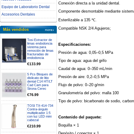
Conexión directa a la unidad dental.
Equipo de Laboratorio Dental
Componente desmontable mediante sistema
Accesorios Dentales
Esterilizable a 135 ℃.
Compatible NSK 2/4 Agujeros;
Más vendidos
Tosi Extractor de
limas endodoncia
Especificaciones:
sistema para
remoción de limas
Presión de agua: 0,05–0,5 MPa
fracturadas de
endodoncia
Tipo de agua: agua del grifo
€133.99
Caudal de agua: 0–350 mL/min
5 Pcs Bloques de
Presión de aire: 0,2–0,5 MPa
dislicato de litio
dental C14 HT/LT
Flujo de polvo: 0–20 g/min
Cad Cam para
Sirona Cerec
Granulometría del polvo: malla 100
€76.99
Tipo de polvo: bicarbonato de sodio, carbona
TOSI TX-414-734
Contra-ángulo
multiplicador 1:5
con luz LED mini
Contenido del paquete:
cabezal
Boquilla × 1
€210.99
Depósito / conector × 1