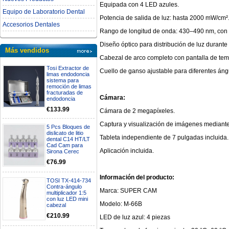
Equipada con 4 LED azules.
Equipo de Laboratorio Dental
Potencia de salida de luz: hasta 2000 mW/cm²
Accesorios Dentales
Rango de longitud de onda: 430–490 nm, con 
Diseño óptico para distribución de luz durante 
Más vendidos
Cabezal de arco completo con pantalla de tem
Tosi Extractor de
Cuello de ganso ajustable para diferentes án
limas endodoncia
sistema para
remoción de limas
fracturadas de
Cámara:
endodoncia
€133.99
Cámara de 2 megapíxeles.
Captura y visualización de imágenes mediante 
5 Pcs Bloques de
dislicato de litio
Tableta independiente de 7 pulgadas incluida.
dental C14 HT/LT
Cad Cam para
Aplicación incluida.
Sirona Cerec
€76.99
Información del producto:
TOSI TX-414-734
Contra-ángulo
Marca: SUPER CAM
multiplicador 1:5
con luz LED mini
Modelo: M-66B
cabezal
€210.99
LED de luz azul: 4 piezas