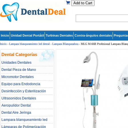
Add to Cart
Inicio
Unidad Dental Portátil
Turbinas Dentales
Contra-ángulos dentales
Pregunta
Inicio
-
Lampara blanqueamiento led dental
-
Lampara Blanqueadora
- MLG M-66B Profesional Lampara Blanqu
Dental Categorías
Unidades Dentales
Dental Pieza de Mano
Micromotor Dentales
Equipo para Endodoncia
Desinfección y Esterilización
Ultrasonidos Dentales
Aeropulidor Dental
Dental Aire Jeringa
Lampara blanqueamiento led
dental
Lámparas de Polimerización