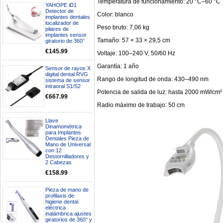
Temperatura de funcionamiento: 20 °C–60 °C
YAHOPE iD1
Detector de
Color: blanco
implantes dentales
localizador de
Peso bruto: 7,06 kg
pilares de
implantes sensor
Tamaño: 57 × 33 × 29,5 cm
giratorio de 360°
€145.99
Voltaje: 100–240 V, 50/60 Hz
Garantía: 1 año
Sensor de rayos X
digital dental RVG
Rango de longitud de onda: 430–490 nm
sistema de sensor
intraoral S1/S2
Potencia de salida de luz: hasta 2000 mW/cm²
€667.99
Radio máximo de trabajo: 50 cm
Llave
Dinamométrica
para Implantes
Dentales Pieza de
Boa noite gostaria de saber se
Mano de Universal
seria possível entrega em
con 12
Portugal e quanto tempo no
Destornilladores y
máximo demoraria pra a morada
2 Cabezas
av Francisco Sá Carneiro n40
€158.99
5430-423 Valpacos do seguinte
produto - Motor eléctrico dental
Pieza de mano de
inalámbrico IPR pieza de mano
profilaxis de
ortodoncia y pulido 2 en 1.
higiene dental
Rita
eléctrica
29/07/2026
inalámbrica ajustes
giratorios de 360° y