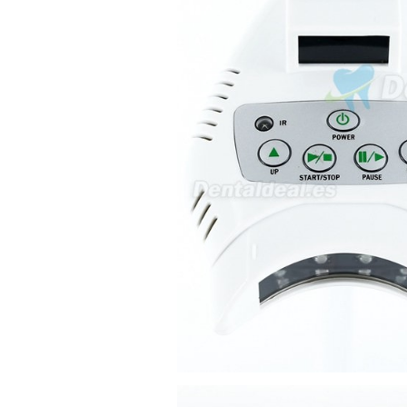
5430-423 Valpacos do seguinte
produto - Motor eléctrico dental
inalámbrico IPR pieza de mano
ortodoncia y pulido 2 en 1.
Rita
29/07/2026
Mi formulario de pedido: S /
N.2026060712980804 ,
BUENOS DIAS CUANDO
RECIBIRE MI PEDIDO,
GRACIAS
clinicadentalcunit
11/06/2026
Hola buenos días respecto al
Artículo. DDE0032580
electróbisturí, quisiera saber si
tiene una "toma a tierra" lo que
va conectado al paciente, placa
neutra.Placa de retorno,
Electrodo de retorno Placa
neutra, gracias
Clinicadentalcunit
07/06/2026
Buenos días, Mi nombre es Sara
y soy podóloga. Estoy
interesada en adaptar uno de