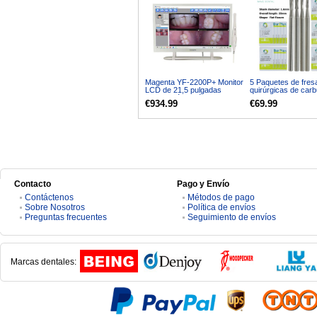
Magenta YF-2200P+ Monitor
5 Paquetes de fres
LCD de 21,5 pulgadas
quirúrgicas de carb
Pantalla táctil Cámara
dental para piezas
€934.99
€69.99
intraoral VGA+HDMI
de alta velocidad
556, 557, 558, 559,
Contacto
Pago y Envío
Contáctenos
Métodos de pago
Sobre Nosotros
Política de envíos
Preguntas frecuentes
Seguimiento de envíos
Marcas dentales: