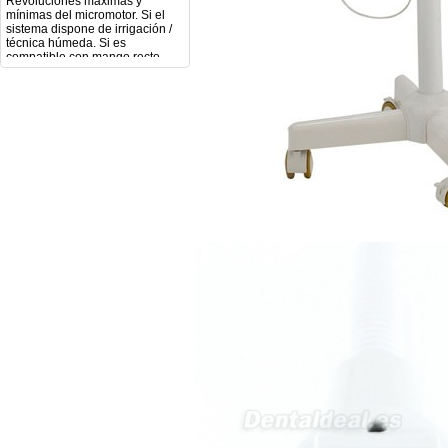
sistema dispone de irrigación /
técnica húmeda. Si es
compatible con mango recto
(pieza recta para fresas de
podología). Velocidad del
mango recto. Si dispone de
mango rápido y sus
revoluciones. Velocidad del
mango lento y sus
características. Tipo de conexión
del micromotor. Torque del
micromotor. Regulación de
velocidad (si es progresiva o por
niveles). Nivel de ruido y
vibración. Requisitos de
mantenimiento y esterilización
de piezas. También agradecería
si pudieran indicarme si el
equipo es fácilmente adaptable
a uso clínico en podología.
Quedo atenta a su respuesta.
Muchas gracias por su atención.
Sara Podóloga
sara teresa ruiz
21/05/2026
Boa noite gostaria de saber se
seria possível entrega em
Portugal e quanto tempo no
máximo demoraria pra a morada
av Francisco Sá Carneiro n40