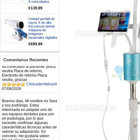
6 velocidades
Mi formulario de pedido: S /
€139.99
N.2026060712980804 ,
BUENOS DIAS CUANDO
RECIBIRE MI PEDIDO,
Unidad portátil de
rayos X de alta
GRACIAS
frecuencia dental
clinicadentalcunit
máquina de
11/06/2026
imágenes
intraorales digitales
€699.99
Hola buenos días respecto al
Artículo. DDE0032580
electróbisturí, quisiera saber si
tiene una "toma a tierra" lo que
Comentarios Recientes
va conectado al paciente, placa
neutra.Placa de retorno,
Electrodo de retorno Placa
neutra, gracias
Clinicadentalcunit
07/06/2026
Buenos días, Mi nombre es Sara
y soy podóloga. Estoy
interesada en adaptar uno de
sus equipos dentales para uso
en podología, por lo que
necesito confirmar algunas
características técnicas antes de
valorar su adquisición. En
concreto, me gustaría saber:
Revoluciones máximas y
mínimas del micromotor. Si el