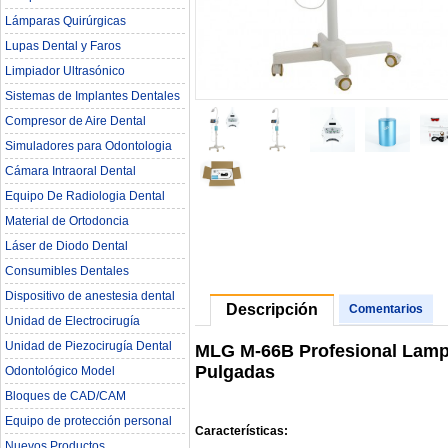
Lámparas Quirúrgicas
Lupas Dental y Faros
Limpiador Ultrasónico
Sistemas de Implantes Dentales
Compresor de Aire Dental
Simuladores para Odontologia
Cámara Intraoral Dental
Equipo De Radiologia Dental‎
Material de Ortodoncia
Láser de Diodo Dental
Consumibles Dentales
Dispositivo de anestesia dental
Descripción
Comentarios
Unidad de Electrocirugía
Unidad de Piezocirugía Dental
MLG M-66B Profesional Lamp
Pulgadas
Odontológico Model
Bloques de CAD/CAM
Equipo de protección personal
Características:
Nuevos Productos