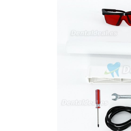
sus equipos dentales para uso
en podología, por lo que
necesito confirmar algunas
características técnicas antes de
valorar su adquisición. En
concreto, me gustaría saber:
Revoluciones máximas y
mínimas del micromotor. Si el
sistema dispone de irrigación /
técnica húmeda. Si es
compatible con mango recto
(pieza recta para fresas de
podología). Velocidad del
mango recto. Si dispone de
mango rápido y sus
revoluciones. Velocidad del
mango lento y sus
características. Tipo de conexión
del micromotor. Torque del
micromotor. Regulación de
velocidad (si es progresiva o por
niveles). Nivel de ruido y
vibración. Requisitos de
mantenimiento y esterilización
de piezas. También agradecería
si pudieran indicarme si el
equipo es fácilmente adaptable
a uso clínico en podología.
Quedo atenta a su respuesta.
Muchas gracias por su atención.
Sara Podóloga
sara teresa ruiz