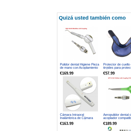
Quizá usted también como
Pulidor dental Higiene Pieza
Protector de cuello
de mano con Acoplamiento
tiroides para protec
Compatible KAVO Multiflex
médica por rayos X
€169.99
€57.99
0.5mm
Cámara Intraoral
Aeropulidor dental 
Inalámbrica de Cámara
acoplador compatib
Dental con Función WiFi CF-
KaVo Multiflex 4 ag
€163.99
€189.99
682 PT