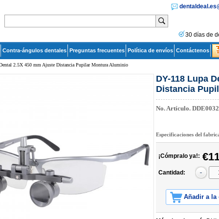
dentaldeal.e
30 días de d
Contra-ángulos dentales
Preguntas frecuentes
Política de envíos
Contáctenos
ental 2.5X 450 mm Ajuste Distancia Pupilar Montura Aluminio
DY-118 Lupa De
Distancia Pupi
No. Artículo.
DDE0032
Especificaciones del fabri
€11
¡Cómpralo ya!:
Cantidad:
Añadir a la