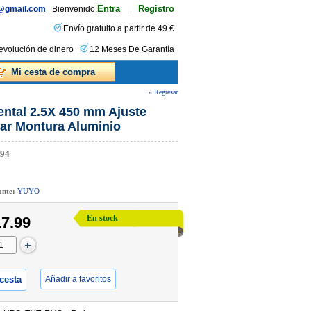
Entra
Registro
s@gmail.com
Bienvenido.
|
Envío gratuito a partir de 49 €
evolución de dinero
12 Meses De Garantía
Mi cesta de compra
« Regresar
ntal 2.5X 450 mm Ajuste
lar Montura Aluminio
94
cante:
YUYO
En stock
7.99
 cesta
Añadir a favoritos