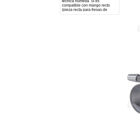
podología). Velocidad del
mango recto. Si dispone de
mango rápido y sus
revoluciones. Velocidad del
mango lento y sus
características. Tipo de conexión
del micromotor. Torque del
micromotor. Regulación de
velocidad (si es progresiva o por
niveles). Nivel de ruido y
vibración. Requisitos de
mantenimiento y esterilización
de piezas. También agradecería
si pudieran indicarme si el
equipo es fácilmente adaptable
a uso clínico en podología.
Quedo atenta a su respuesta.
Muchas gracias por su atención.
Sara Podóloga
sara teresa ruiz
21/05/2026
Boa noite gostaria de saber se
seria possível entrega em
Portugal e quanto tempo no
máximo demoraria pra a morada
av Francisco Sá Carneiro n40
5430-423 Valpacos do seguinte
produto - Motor eléctrico dental
inalámbrico IPR pieza de mano
ortodoncia y pulido 2 en 1.