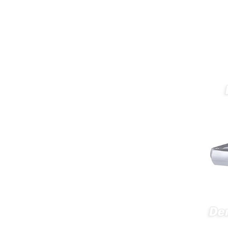
Rita
29/07/2026
Mi formulario de pedido: S /
N.2026060712980804 ,
BUENOS DIAS CUANDO
RECIBIRE MI PEDIDO,
GRACIAS
clinicadentalcunit
11/06/2026
Hola buenos días respecto al
Artículo. DDE0032580
electróbisturí, quisiera saber si
tiene una "toma a tierra" lo que
va conectado al paciente, placa
neutra.Placa de retorno,
Electrodo de retorno Placa
neutra, gracias
Clinicadentalcunit
07/06/2026
Buenos días, Mi nombre es Sara
y soy podóloga. Estoy
interesada en adaptar uno de
sus equipos dentales para uso
en podología, por lo que
necesito confirmar algunas
características técnicas antes de