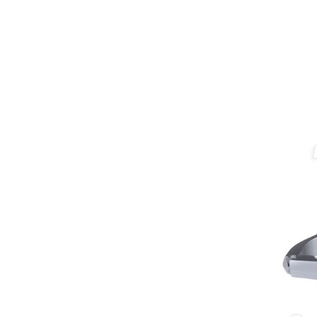
valorar su adquisición. En
concreto, me gustaría saber:
Revoluciones máximas y
mínimas del micromotor. Si el
sistema dispone de irrigación /
técnica húmeda. Si es
compatible con mango recto
(pieza recta para fresas de
podología). Velocidad del
mango recto. Si dispone de
mango rápido y sus
revoluciones. Velocidad del
mango lento y sus
características. Tipo de conexión
del micromotor. Torque del
micromotor. Regulación de
velocidad (si es progresiva o por
niveles). Nivel de ruido y
vibración. Requisitos de
mantenimiento y esterilización
de piezas. También agradecería
si pudieran indicarme si el
equipo es fácilmente adaptable
a uso clínico en podología.
Quedo atenta a su respuesta.
Muchas gracias por su atención.
Sara Podóloga
sara teresa ruiz
21/05/2026