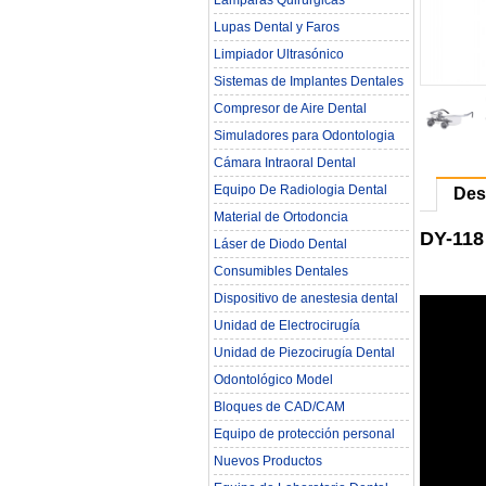
Lámparas Quirúrgicas
Lupas Dental y Faros
Limpiador Ultrasónico
Sistemas de Implantes Dentales
Compresor de Aire Dental
Simuladores para Odontologia
Cámara Intraoral Dental
Equipo De Radiologia Dental‎
Des
Material de Ortodoncia
DY-118
Láser de Diodo Dental
Consumibles Dentales
Dispositivo de anestesia dental
Unidad de Electrocirugía
Unidad de Piezocirugía Dental
Odontológico Model
Bloques de CAD/CAM
Equipo de protección personal
Nuevos Productos