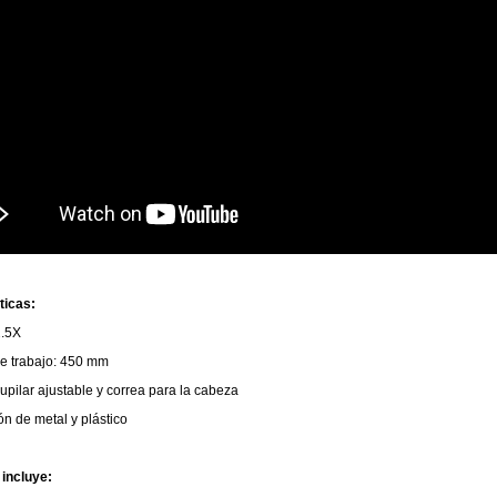
ticas:
2.5X
de trabajo: 450 mm
upilar ajustable y correa para la cabeza
n de metal y plástico
 incluye: