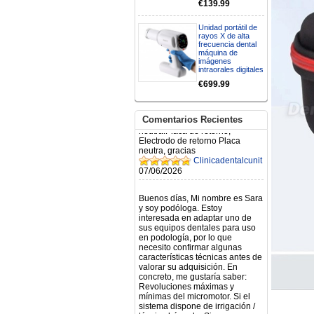
RECIBIRE MI PEDIDO,
€139.99
GRACIAS
clinicadentalcunit
Unidad portátil de
11/06/2026
rayos X de alta
frecuencia dental
máquina de
Hola buenos días respecto al
imágenes
Artículo. DDE0032580
intraorales digitales
electróbisturí, quisiera saber si
€699.99
tiene una "toma a tierra" lo que
va conectado al paciente, placa
neutra.Placa de retorno,
Electrodo de retorno Placa
Comentarios Recientes
neutra, gracias
Clinicadentalcunit
07/06/2026
Buenos días, Mi nombre es Sara
y soy podóloga. Estoy
interesada en adaptar uno de
sus equipos dentales para uso
en podología, por lo que
necesito confirmar algunas
características técnicas antes de
valorar su adquisición. En
concreto, me gustaría saber:
Revoluciones máximas y
mínimas del micromotor. Si el
sistema dispone de irrigación /
técnica húmeda. Si es
compatible con mango recto
(pieza recta para fresas de