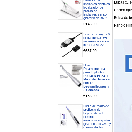
Detector de
Lupas x1 s
implantes dentales
localizador de
Correa aju
pilares de
implantes sensor
Bolsa de te
giratorio de 360°
€145.99
Paño de li
Sensor de rayos X
digital dental RVG
sistema de sensor
intraoral S1/S2
€667.99
Llave
Boa noite gostaria de saber se
Dinamométrica
seria possível entrega em
para Implantes
Portugal e quanto tempo no
Dentales Pieza de
Mano de Universal
máximo demoraria pra a morada
con 12
av Francisco Sá Carneiro n40
Destornilladores y
5430-423 Valpacos do seguinte
2 Cabezas
produto - Motor eléctrico dental
€158.99
inalámbrico IPR pieza de mano
ortodoncia y pulido 2 en 1.
Rita
Pieza de mano de
29/07/2026
profilaxis de
higiene dental
eléctrica
inalámbrica ajustes
Mi formulario de pedido: S /
giratorios de 360° y
N.2026060712980804 ,
6 velocidades
BUENOS DIAS CUANDO