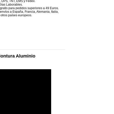
, UPS, TNT, EMS y Fedex.
Días Laborables.
 gratis para pedidos superiores a 49 Euros.
envíos a España, Francia, Alemania, Italia,
 otros países europeos.
Montura Aluminio