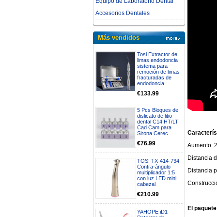
Equipo de Laboratorio Dental
Accesorios Dentales
Más vendidos
Tosi Extractor de
limas endodoncia
sistema para
remoción de limas
fracturadas de
endodoncia
€133.99
5 Pcs Bloques de
dislicato de litio
dental C14 HT/LT
Cad Cam para
Caracterís
Sirona Cerec
€76.99
Aumento: 
Distancia 
TOSI TX-414-734
Contra-ángulo
Distancia p
multiplicador 1:5
con luz LED mini
Construcció
cabezal
€210.99
El paquete
YAHOPE iD1