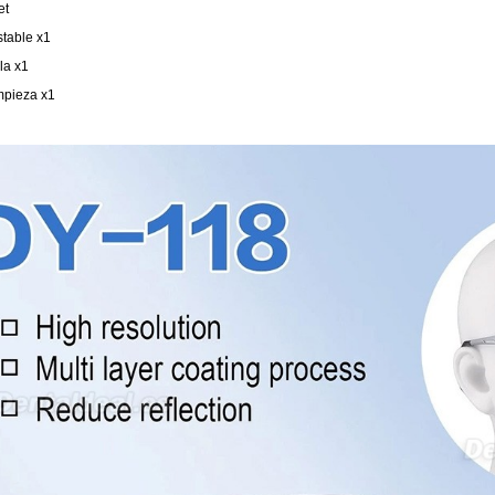
et
stable x1
la x1
mpieza x1