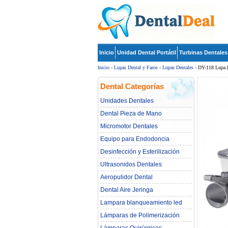
Inicio
Unidad Dental Portátil
Turbinas Dentales
Inicio
-
Lupas Dental y Faros
-
Lupas Dentales
- DY-118 Lupa D
Dental Categorías
Unidades Dentales
Dental Pieza de Mano
Micromotor Dentales
Equipo para Endodoncia
Desinfección y Esterilización
Ultrasonidos Dentales
Aeropulidor Dental
Dental Aire Jeringa
Lampara blanqueamiento led
dental
Lámparas de Polimerización