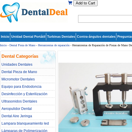
Add to Cart
Inicio
Unidad Dental Portátil
Turbinas Dentales
Contra-ángulos dentales
Pregunta
Inicio
-
Dental Pieza de Mano
-
Herramientas de reparación
- Herramientas de Reparación de Piezas de Mano De
Dental Categorías
Unidades Dentales
Dental Pieza de Mano
Micromotor Dentales
Equipo para Endodoncia
Desinfección y Esterilización
Ultrasonidos Dentales
Aeropulidor Dental
Dental Aire Jeringa
Lampara blanqueamiento led
dental
Lámparas de Polimerización