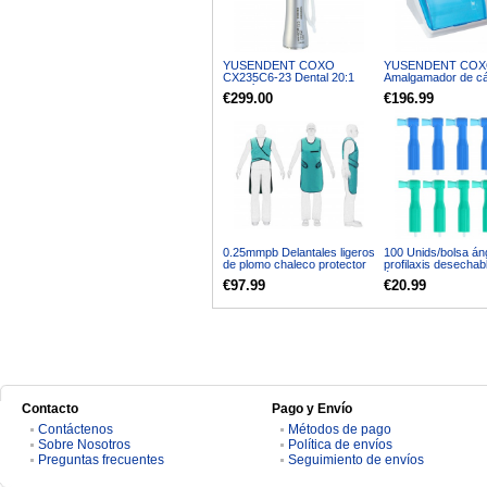
YUSENDENT COXO
YUSENDENT CO
CX235C6-23 Dental 20:1
Amalgamador de c
Cirugía de Implante Contra
para laboratorio den
€299.00
€196.99
Angulo Pieza de Mano
350tr/mn SR-043
0.25mmpb Delantales ligeros
100 Unids/bolsa án
de plomo chaleco protector
profilaxis desechab
contra rayos x delantal de
ángulos de profilax
€97.99
€20.99
plomo anti radiación
firmes
Contacto
Pago y Envío
Contáctenos
Métodos de pago
Sobre Nosotros
Política de envíos
Preguntas frecuentes
Seguimiento de envíos