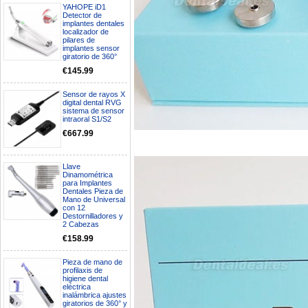
YAHOPE iD1
Detector de
implantes dentales
localizador de
pilares de
implantes sensor
giratorio de 360°
€145.99
Sensor de rayos X
digital dental RVG
sistema de sensor
intraoral S1/S2
€667.99
Llave
Dinamométrica
para Implantes
Dentales Pieza de
Boa noite gostaria de saber se
Mano de Universal
con 12
seria possível entrega em
Destornilladores y
Portugal e quanto tempo no
2 Cabezas
máximo demoraria pra a morada
av Francisco Sá Carneiro n40
€158.99
5430-423 Valpacos do seguinte
produto - Motor eléctrico dental
Pieza de mano de
inalámbrico IPR pieza de mano
profilaxis de
ortodoncia y pulido 2 en 1.
higiene dental
Rita
eléctrica
inalámbrica ajustes
29/07/2026
giratorios de 360° y