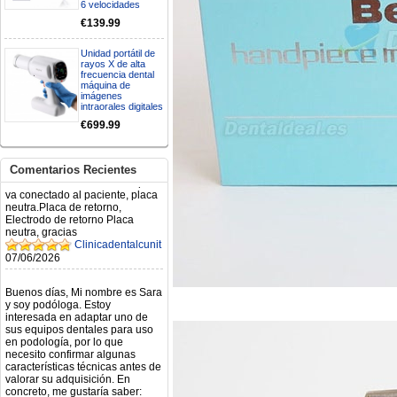
6 velocidades
Mi formulario de pedido: S /
€139.99
N.2026060712980804 ,
BUENOS DIAS CUANDO
Unidad portátil de
RECIBIRE MI PEDIDO,
rayos X de alta
GRACIAS
frecuencia dental
clinicadentalcunit
máquina de
11/06/2026
imágenes
intraorales digitales
€699.99
Hola buenos días respecto al
Artículo. DDE0032580
electróbisturí, quisiera saber si
tiene una "toma a tierra" lo que
Comentarios Recientes
va conectado al paciente, placa
neutra.Placa de retorno,
Electrodo de retorno Placa
neutra, gracias
Clinicadentalcunit
07/06/2026
Buenos días, Mi nombre es Sara
y soy podóloga. Estoy
interesada en adaptar uno de
sus equipos dentales para uso
en podología, por lo que
necesito confirmar algunas
características técnicas antes de
valorar su adquisición. En
concreto, me gustaría saber:
Revoluciones máximas y