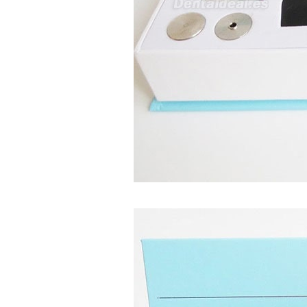
sus equipos dentales para uso
en podología, por lo que
necesito confirmar algunas
características técnicas antes de
valorar su adquisición. En
concreto, me gustaría saber:
Revoluciones máximas y
mínimas del micromotor. Si el
sistema dispone de irrigación /
técnica húmeda. Si es
compatible con mango recto
(pieza recta para fresas de
podología). Velocidad del
mango recto. Si dispone de
mango rápido y sus
revoluciones. Velocidad del
mango lento y sus
características. Tipo de conexión
del micromotor. Torque del
micromotor. Regulación de
velocidad (si es progresiva o por
niveles). Nivel de ruido y
vibración. Requisitos de
mantenimiento y esterilización
de piezas. También agradecería
si pudieran indicarme si el
equipo es fácilmente adaptable
a uso clínico en podología.
Quedo atenta a su respuesta.
Muchas gracias por su atención.
Sara Podóloga
sara teresa ruiz