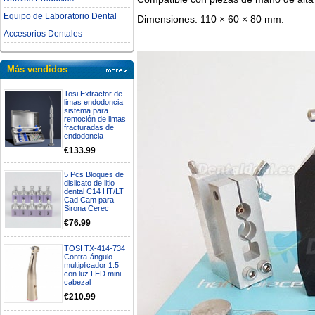
Equipo de Laboratorio Dental
Dimensiones: 110 × 60 × 80 mm.
Accesorios Dentales
Más vendidos
Tosi Extractor de
limas endodoncia
sistema para
remoción de limas
fracturadas de
endodoncia
€133.99
5 Pcs Bloques de
dislicato de litio
dental C14 HT/LT
Cad Cam para
Sirona Cerec
€76.99
TOSI TX-414-734
Contra-ángulo
multiplicador 1:5
con luz LED mini
cabezal
€210.99