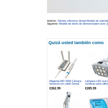
Anterior:
Dientes inferiores dental Modelo de sobr
Siguiente:
Modèle de dents de démonstration avec an
Quizá usted también como
Magenta MD-3000 Cámara
Lámpara LED oral s
intraoral con cable Dental
sombras para sillon
1080P 12 Uds LED VGA +
odontologico 8 LED
€262.99
€285.99
HDMI + WIFI
quirurgica dental