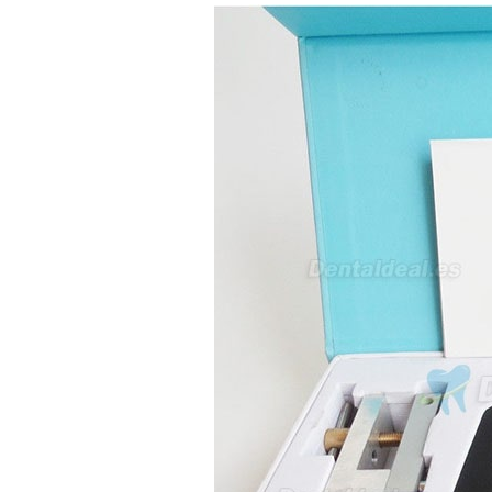
av Francisco Sá Carneiro n40
5430-423 Valpacos do seguinte
produto - Motor eléctrico dental
inalámbrico IPR pieza de mano
ortodoncia y pulido 2 en 1.
Rita
29/07/2026
Mi formulario de pedido: S /
N.2026060712980804 ,
BUENOS DIAS CUANDO
RECIBIRE MI PEDIDO,
GRACIAS
clinicadentalcunit
11/06/2026
Hola buenos días respecto al
Artículo. DDE0032580
electróbisturí, quisiera saber si
tiene una "toma a tierra" lo que
va conectado al paciente, placa
neutra.Placa de retorno,
Electrodo de retorno Placa
neutra, gracias
Clinicadentalcunit
07/06/2026
Buenos días, Mi nombre es Sara
y soy podóloga. Estoy
interesada en adaptar uno de