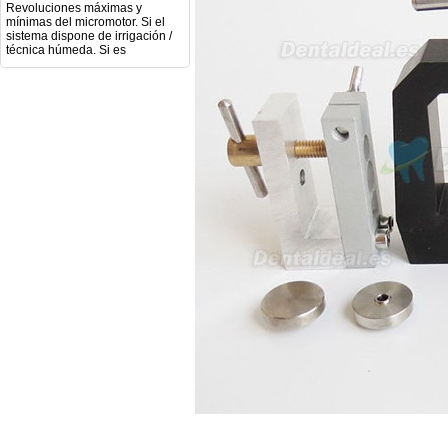
mínimas del micromotor. Si el
sistema dispone de irrigación /
técnica húmeda. Si es
compatible con mango recto
(pieza recta para fresas de
podología). Velocidad del
mango recto. Si dispone de
mango rápido y sus
revoluciones. Velocidad del
mango lento y sus
características. Tipo de conexión
del micromotor. Torque del
micromotor. Regulación de
velocidad (si es progresiva o por
niveles). Nivel de ruido y
vibración. Requisitos de
mantenimiento y esterilización
de piezas. También agradecería
si pudieran indicarme si el
equipo es fácilmente adaptable
a uso clínico en podología.
Quedo atenta a su respuesta.
Muchas gracias por su atención.
Sara Podóloga
sara teresa ruiz
21/05/2026
Boa noite gostaria de saber se
seria possível entrega em
Portugal e quanto tempo no
máximo demoraria pra a morada