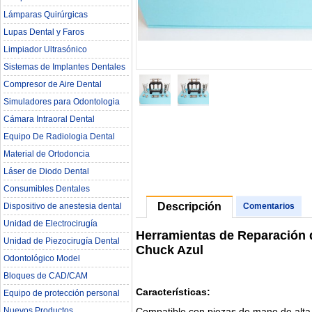
Lámparas Quirúrgicas
Lupas Dental y Faros
Limpiador Ultrasónico
Sistemas de Implantes Dentales
Compresor de Aire Dental
Simuladores para Odontologia
Cámara Intraoral Dental
Equipo De Radiologia Dental‎
Material de Ortodoncia
Láser de Diodo Dental
Consumibles Dentales
Descripción
Dispositivo de anestesia dental
Comentarios
Unidad de Electrocirugía
Herramientas de Reparación 
Unidad de Piezocirugía Dental
Chuck Azul
Odontológico Model
Bloques de CAD/CAM
Características:
Equipo de protección personal
Compatible con piezas de mano de alta 
Nuevos Productos