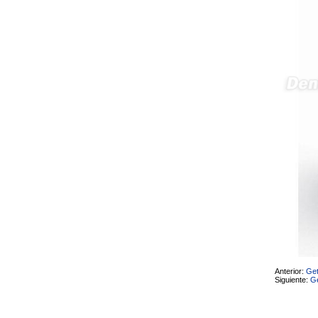
produto - Motor eléctrico dental
inalámbrico IPR pieza de mano
ortodoncia y pulido 2 en 1.
Rita
29/07/2026
Mi formulario de pedido: S /
N.2026060712980804 ,
BUENOS DIAS CUANDO
RECIBIRE MI PEDIDO,
GRACIAS
clinicadentalcunit
11/06/2026
Hola buenos días respecto al
Artículo. DDE0032580
electróbisturí, quisiera saber si
tiene una "toma a tierra" lo que
va conectado al paciente, placa
neutra.Placa de retorno,
Electrodo de retorno Placa
neutra, gracias
Clinicadentalcunit
07/06/2026
Anterior:
Get
Buenos días, Mi nombre es Sara
Siguiente:
Ge
y soy podóloga. Estoy
interesada en adaptar uno de
sus equipos dentales para uso