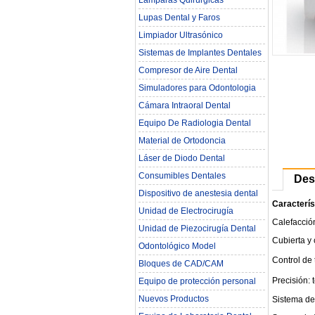
Lámparas Quirúrgicas
Lupas Dental y Faros
Limpiador Ultrasónico
Sistemas de Implantes Dentales
Compresor de Aire Dental
Simuladores para Odontologia
Cámara Intraoral Dental
Equipo De Radiologia Dental‎
Material de Ortodoncia
Láser de Diodo Dental
Consumibles Dentales
Des
Dispositivo de anestesia dental
Caracterís
Unidad de Electrocirugía
Calefacció
Unidad de Piezocirugía Dental
Cubierta y
Odontológico Model
Control de 
Bloques de CAD/CAM
Precisión: 
Equipo de protección personal
Nuevos Productos
Sistema de 