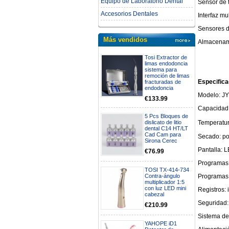
Equipo de Laboratorio Dental
Sensor de 
Accesorios Dentales
Interfaz mu
Sensores d
Más vendidos
Almacenamie
Tosi Extractor de
limas endodoncia
sistema para
remoción de limas
Especific
fracturadas de
endodoncia
Modelo: JY
€133.99
Capacidad:
5 Pcs Bloques de
dislicato de litio
Temperatur
dental C14 HT/LT
Cad Cam para
Secado: po
Sirona Cerec
Pantalla: L
€76.99
Programas d
TOSI TX-414-734
Contra-ángulo
Programas 
multiplicador 1:5
con luz LED mini
Registros:
cabezal
Seguridad:
€210.99
Sistema de 
YAHOPE iD1