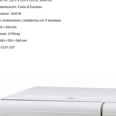
ón: AC 110 V o 220 V ±10 %, 50/60 Hz
sterilización: Clase B Europea
ominal: 1600 W
5 contenedores / plataforma con 3 bandejas
50 × 450 mm
ruto: 47/50 kg
660 × 550 × 560 mm
‑23JY‑220