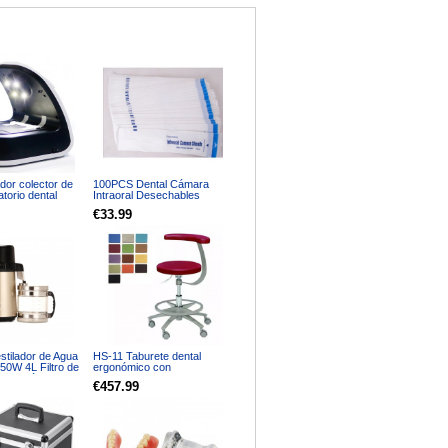
dor colector de
100PCS Dental Cámara
atorio dental
Intraoral Desechables
n luz LED
Fundas Manga
€33.99
estilador de Agua
HS-11 Taburete dental
50W 4L Filtro de
ergonómico con
lada Máquina de
reposabrazos silla de
€457.99
 de acero
montar para higienista
asistente