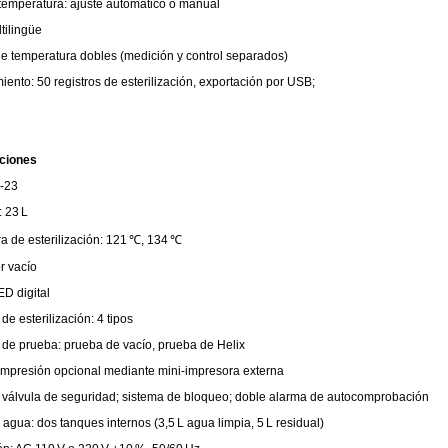
temperatura: ajuste automático o manual
ltilingüe
e temperatura dobles (medición y control separados)
nto: 50 registros de esterilización, exportación por USB;
aciones
‑23
 23 L
a de esterilización: 121 ℃, 134 ℃
r vacío
ED digital
e esterilización: 4 tipos
de prueba: prueba de vacío, prueba de Helix
 impresión opcional mediante mini‑impresora externa
 válvula de seguridad; sistema de bloqueo; doble alarma de autocomprobación
agua: dos tanques internos (3,5 L agua limpia, 5 L residual)