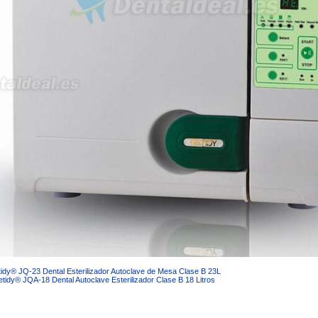
idy® JQ-23 Dental Esterilizador Autoclave de Mesa Clase B 23L
tidy® JQA-18 Dental Autoclave Esterilizador Clase B 18 Litros