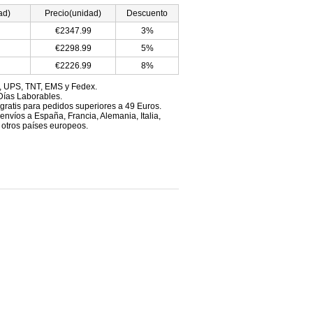
ad)
Precio(unidad)
Descuento
€2347.99
3%
€2298.99
5%
€2226.99
8%
, UPS, TNT, EMS y Fedex.
Días Laborables.
 gratis para pedidos superiores a 49 Euros.
envíos a España, Francia, Alemania, Italia,
 otros países europeos.