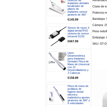
Alimentaci
Detector de
implantes dentales
localizador de
Clase de e
pilares de
implantes sensor
Potencia n
giratorio de 360°
Bandejas: 
€145.99
Cámara: 2
Sensor de rayos X
digital dental RVG
Peso neto/b
sistema de sensor
intraoral S1/S2
Embalaje: 
€667.99
SKU: GT‑D
Llave
Dinamométrica
para Implantes
Dentales Pieza de
Boa noite gostaria de saber se
Mano de Universal
seria possível entrega em
con 12
Portugal e quanto tempo no
Destornilladores y
2 Cabezas
máximo demoraria pra a morada
av Francisco Sá Carneiro n40
€158.99
5430-423 Valpacos do seguinte
produto - Motor eléctrico dental
Pieza de mano de
inalámbrico IPR pieza de mano
profilaxis de
ortodoncia y pulido 2 en 1.
higiene dental
Rita
eléctrica
29/07/2026
inalámbrica ajustes
giratorios de 360° y
6 velocidades
Mi formulario de pedido: S /