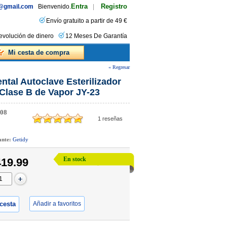
Entra
Registro
s@gmail.com
Bienvenido.
|
Envío gratuito a partir de 49 €
evolución de dinero
12 Meses De Garantía
Mi cesta de compra
« Regresar
ntal Autoclave Esterilizador
Clase B de Vapor JY-23
08
1
reseñas
cante:
Getidy
En stock
19.99
 cesta
Añadir a favoritos