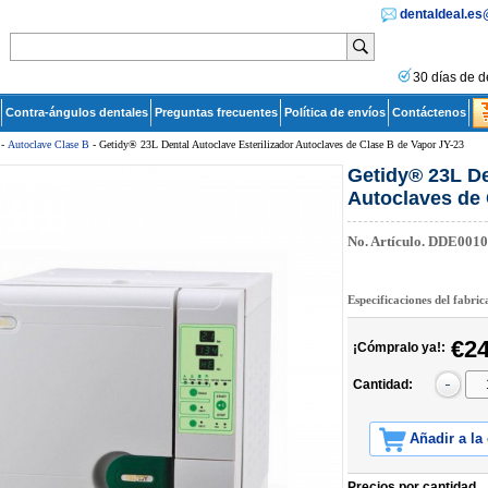
dentaldeal.e
30 días de d
Contra-ángulos dentales
Preguntas frecuentes
Política de envíos
Contáctenos
-
Autoclave Clase B
- Getidy® 23L Dental Autoclave Esterilizador Autoclaves de Clase B de Vapor JY-23
Getidy® 23L De
Autoclaves de 
No. Artículo.
DDE0010
Especificaciones del fabri
€24
¡Cómpralo ya!:
Cantidad:
Añadir a la
Precios por cantidad