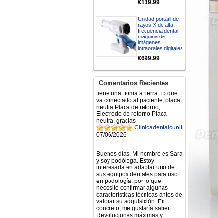
€139.99
N.2026060712980804 ,
BUENOS DIAS CUANDO
Unidad portátil de
RECIBIRE MI PEDIDO,
rayos X de alta
GRACIAS
frecuencia dental
clinicadentalcunit
máquina de
11/06/2026
imágenes
intraorales digitales
€699.99
Hola buenos días respecto al
Artículo. DDE0032580
electróbisturí, quisiera saber si
tiene una "toma a tierra" lo que
Comentarios Recientes
va conectado al paciente, placa
neutra.Placa de retorno,
Electrodo de retorno Placa
neutra, gracias
Clinicadentalcunit
07/06/2026
Buenos días, Mi nombre es Sara
y soy podóloga. Estoy
interesada en adaptar uno de
sus equipos dentales para uso
en podología, por lo que
necesito confirmar algunas
características técnicas antes de
valorar su adquisición. En
concreto, me gustaría saber:
Revoluciones máximas y
mínimas del micromotor. Si el
sistema dispone de irrigación /