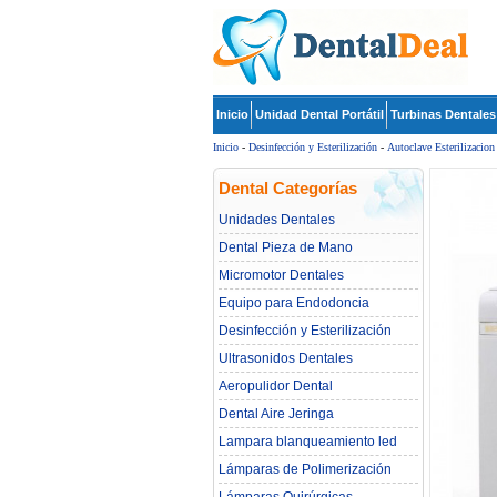
Inicio
Unidad Dental Portátil
Turbinas Dentales
Inicio
-
Desinfección y Esterilización
-
Autoclave Esterilizacion
Dental Categorías
Unidades Dentales
Dental Pieza de Mano
Micromotor Dentales
Equipo para Endodoncia
Desinfección y Esterilización
Ultrasonidos Dentales
Aeropulidor Dental
Dental Aire Jeringa
Lampara blanqueamiento led
dental
Lámparas de Polimerización