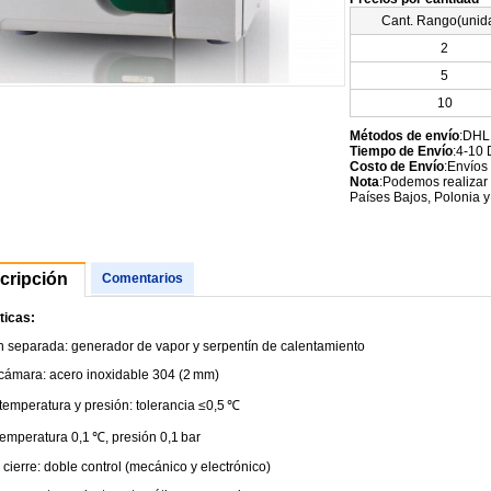
Cant. Rango(unid
2
5
10
Métodos de envío
:DHL
Tiempo de Envío
:4-10 
Costo de Envío
:Envíos
Nota
:Podemos realizar 
Países Bajos, Polonia y
cripción
Comentarios
ticas:
n separada: generador de vapor y serpentín de calentamiento
 cámara: acero inoxidable 304 (2 mm)
temperatura y presión: tolerancia ≤0,5 ℃
temperatura 0,1 ℃, presión 0,1 bar
cierre: doble control (mecánico y electrónico)