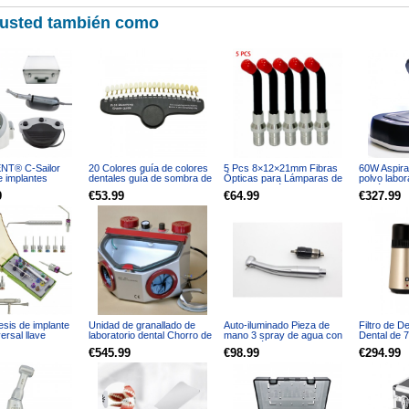
 usted también como
T® C-Sailor
20 Colores guía de colores
5 Pcs 8×12×21mm Fibras
60W Aspira
e implantes
dentales guía de sombra de
Ópticas para Lámparas de
polvo labor
otor sin escobillas
dientes WT-C
Polimerización
portátil co
9
€53.99
€64.99
€327.99
 contra-ángulo
tesis de implante
Unidad de granallado de
Auto-iluminado Pieza de
Filtro de D
ersal llave
laboratorio dental Chorro de
mano 3 spray de agua con
Dental de 7
ica destornillador
arena Doble pluma Dos
acople rápido
Agua Desti
€545.99
€98.99
€294.99
te
tanques AX-B3
destilación
inoxidable