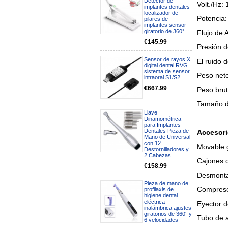
Detector de
Volt./Hz:
implantes dentales
localizador de
Potencia
pilares de
implantes sensor
giratorio de 360°
Flujo de A
€145.99
Presión d
Sensor de rayos X
El ruido 
digital dental RVG
sistema de sensor
Peso net
intraoral S1/S2
€667.99
Peso brut
Tamaño d
Llave
Dinamométrica
para Implantes
Dentales Pieza de
Accesori
Boa noite gostaria de saber se
Mano de Universal
seria possível entrega em
con 12
Movable g
Portugal e quanto tempo no
Destornilladores y
máximo demoraria pra a morada
2 Cabezas
Cajones 
av Francisco Sá Carneiro n40
€158.99
5430-423 Valpacos do seguinte
Desmonta
produto - Motor eléctrico dental
inalámbrico IPR pieza de mano
Pieza de mano de
Compresor
ortodoncia y pulido 2 en 1.
profilaxis de
higiene dental
Rita
eléctrica
Eyector d
29/07/2026
inalámbrica ajustes
giratorios de 360° y
Tubo de a
6 velocidades
Mi formulario de pedido: S /