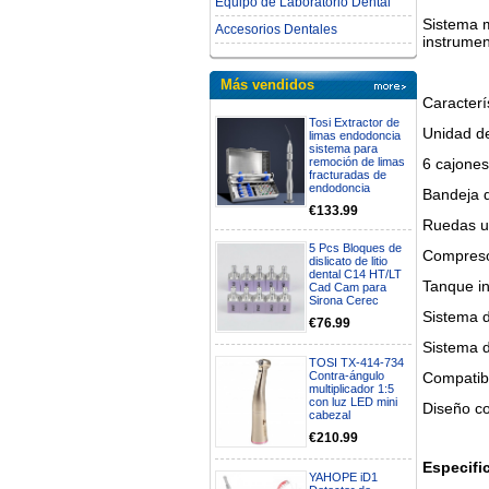
Equipo de Laboratorio Dental
Sistema m
Accesorios Dentales
instrumen
Más vendidos
Caracterí
Tosi Extractor de
Unidad de
limas endodoncia
sistema para
6 cajones
remoción de limas
fracturadas de
endodoncia
Bandeja 
€133.99
Ruedas un
5 Pcs Bloques de
Compresor
dislicato de litio
dental C14 HT/LT
Tanque i
Cad Cam para
Sirona Cerec
Sistema d
€76.99
Sistema d
TOSI TX-414-734
Compatibl
Contra-ángulo
multiplicador 1:5
con luz LED mini
Diseño co
cabezal
€210.99
Especifi
YAHOPE iD1