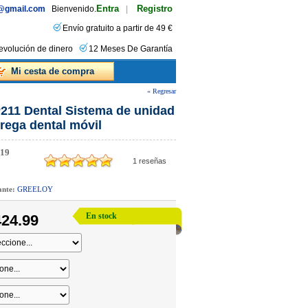
Entra
Registro
s@gmail.com
Bienvenido.
|
Envío gratuito a partir de 49 €
evolución de dinero
12 Meses De Garantía
Mi cesta de compra
« Regresar
211 Dental Sistema de unidad
trega dental móvil
19
1
reseñas
cante:
GREELOY
En stock
24.99