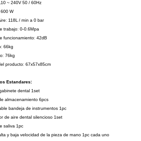
 110 ~ 240V 50 / 60Hz
: 600 W
ire: 118L / min a 0 bar
e trabajo: 0-0.6Mpa
de funcionamiento: 42dB
o: 66kg
o: 76kg
el producto: 67x57x85cm
os Estandares:
abinete dental 1set
de almacenamiento 6pcs
ble bandeja de instrumentos 1pc
 de aire dental silencioso 1set
e saliva 1pc
lta y baja velocidad de la pieza de mano 1pc cada uno