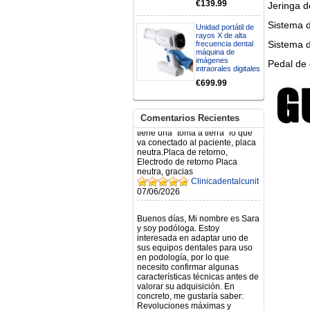
€139.99
Jeringa 
N.2026060712980804 ,
BUENOS DIAS CUANDO
Sistema d
RECIBIRE MI PEDIDO,
Unidad portátil de
GRACIAS
rayos X de alta
Sistema 
clinicadentalcunit
frecuencia dental
máquina de
11/06/2026
imágenes
Pedal de 
intraorales digitales
Hola buenos días respecto al
€699.99
Artículo. DDE0032580
electróbisturí, quisiera saber si
tiene una "toma a tierra" lo que
Comentarios Recientes
va conectado al paciente, placa
neutra.Placa de retorno,
Electrodo de retorno Placa
neutra, gracias
Clinicadentalcunit
07/06/2026
Buenos días, Mi nombre es Sara
y soy podóloga. Estoy
interesada en adaptar uno de
sus equipos dentales para uso
en podología, por lo que
necesito confirmar algunas
características técnicas antes de
valorar su adquisición. En
concreto, me gustaría saber:
Revoluciones máximas y
mínimas del micromotor. Si el
sistema dispone de irrigación /