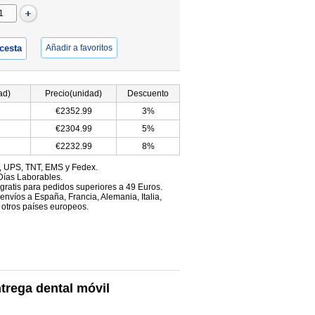
 cesta
Añadir a favoritos
ad)
Precio(unidad)
Descuento
€2352.99
3%
€2304.99
5%
€2232.99
8%
, UPS, TNT, EMS y Fedex.
Días Laborables.
 gratis para pedidos superiores a 49 Euros.
envíos a España, Francia, Alemania, Italia,
 otros países europeos.
trega dental móvil