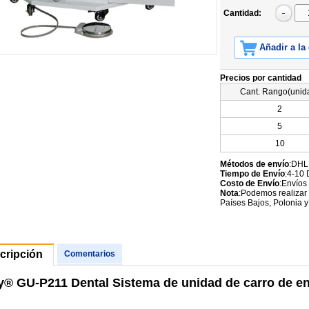
Cantidad:
Añadir a la
Precios por cantidad
Cant. Rango(unid
2
5
10
Métodos de envío
:DHL
Tiempo de Envío
:4-10 
Costo de Envío
:Envíos
Nota
:Podemos realizar 
Países Bajos, Polonia y
cripción
Comentarios
y® GU-P211 Dental Sistema de unidad de carro de en