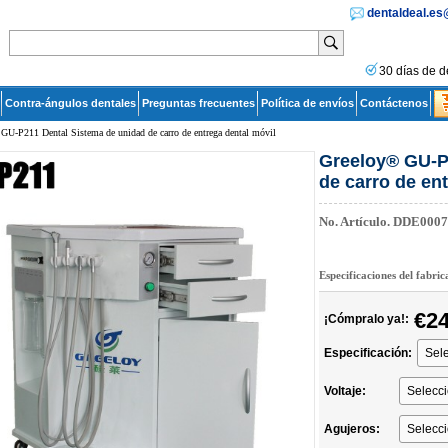
dentaldeal.e
30 días de d
Contra-ángulos dentales
Preguntas frecuentes
Política de envíos
Contáctenos
GU-P211 Dental Sistema de unidad de carro de entrega dental móvil
Greeloy® GU-P
de carro de en
No. Artículo.
DDE0007
Especificaciones del fabri
€24
¡Cómpralo ya!:
Especificación:
Voltaje:
Agujeros: