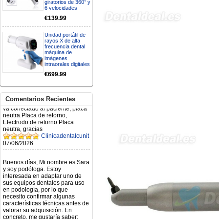
giratorios de 360° y
6 velocidades
Mi formulario de pedido: S /
€139.99
N.2026060712980804 ,
BUENOS DIAS CUANDO
RECIBIRE MI PEDIDO,
Unidad portátil de
GRACIAS
rayos X de alta
clinicadentalcunit
frecuencia dental
máquina de
11/06/2026
imágenes
intraorales digitales
Hola buenos días respecto al
€699.99
Artículo. DDE0032580
electróbisturí, quisiera saber si
tiene una "toma a tierra" lo que
Comentarios Recientes
va conectado al paciente, placa
neutra.Placa de retorno,
Electrodo de retorno Placa
neutra, gracias
Clinicadentalcunit
07/06/2026
Buenos días, Mi nombre es Sara
y soy podóloga. Estoy
interesada en adaptar uno de
sus equipos dentales para uso
en podología, por lo que
necesito confirmar algunas
características técnicas antes de
valorar su adquisición. En
concreto, me gustaría saber:
Revoluciones máximas y