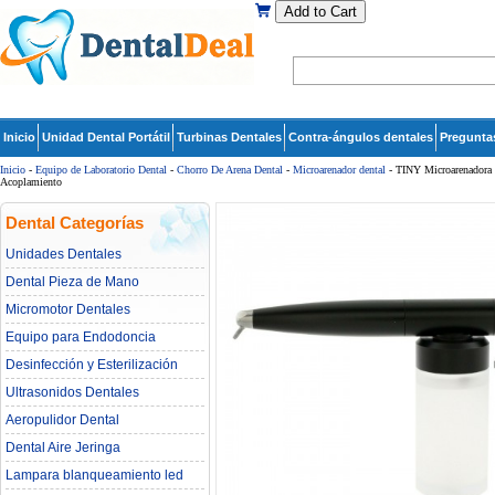
Add to Cart
Inicio
Unidad Dental Portátil
Turbinas Dentales
Contra-ángulos dentales
Pregunta
Inicio
-
Equipo de Laboratorio Dental
-
Chorro De Arena Dental
-
Microarenador dental
- TINY Microarenadora M
Acoplamiento
Dental Categorías
Unidades Dentales
Dental Pieza de Mano
Micromotor Dentales
Equipo para Endodoncia
Desinfección y Esterilización
Ultrasonidos Dentales
Aeropulidor Dental
Dental Aire Jeringa
Lampara blanqueamiento led
dental