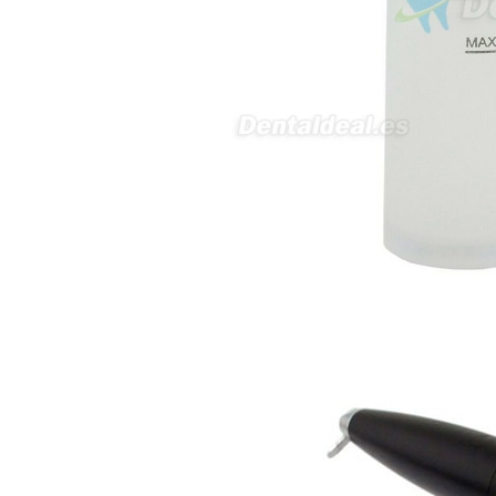
av Francisco Sá Carneiro n40
5430-423 Valpacos do seguinte
produto - Motor eléctrico dental
inalámbrico IPR pieza de mano
ortodoncia y pulido 2 en 1.
Rita
29/07/2026
Mi formulario de pedido: S /
N.2026060712980804 ,
BUENOS DIAS CUANDO
RECIBIRE MI PEDIDO,
GRACIAS
clinicadentalcunit
11/06/2026
Hola buenos días respecto al
Artículo. DDE0032580
electróbisturí, quisiera saber si
tiene una "toma a tierra" lo que
va conectado al paciente, placa
neutra.Placa de retorno,
Electrodo de retorno Placa
neutra, gracias
Clinicadentalcunit
07/06/2026
Buenos días, Mi nombre es Sara
y soy podóloga. Estoy