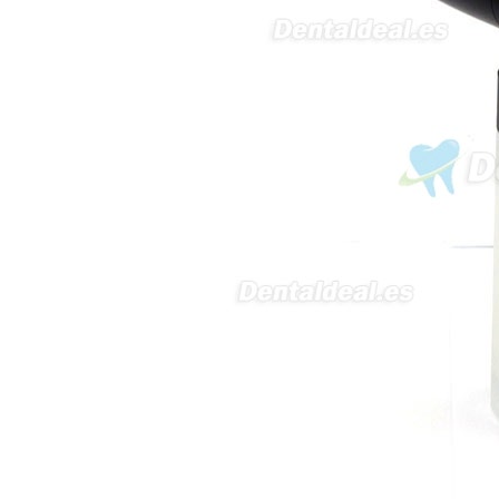
interesada en adaptar uno de
sus equipos dentales para uso
en podología, por lo que
necesito confirmar algunas
características técnicas antes de
valorar su adquisición. En
concreto, me gustaría saber:
Revoluciones máximas y
mínimas del micromotor. Si el
sistema dispone de irrigación /
técnica húmeda. Si es
compatible con mango recto
(pieza recta para fresas de
podología). Velocidad del
mango recto. Si dispone de
mango rápido y sus
revoluciones. Velocidad del
mango lento y sus
características. Tipo de conexión
del micromotor. Torque del
micromotor. Regulación de
velocidad (si es progresiva o por
niveles). Nivel de ruido y
vibración. Requisitos de
mantenimiento y esterilización
de piezas. También agradecería
si pudieran indicarme si el
equipo es fácilmente adaptable
a uso clínico en podología.
Quedo atenta a su respuesta.
Muchas gracias por su atención.
Sara Podóloga