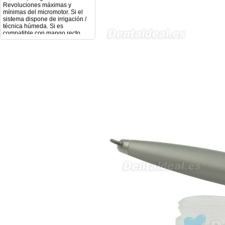
mínimas del micromotor. Si el
sistema dispone de irrigación /
técnica húmeda. Si es
compatible con mango recto
(pieza recta para fresas de
podología). Velocidad del
mango recto. Si dispone de
mango rápido y sus
revoluciones. Velocidad del
mango lento y sus
características. Tipo de conexión
del micromotor. Torque del
micromotor. Regulación de
velocidad (si es progresiva o por
niveles). Nivel de ruido y
vibración. Requisitos de
mantenimiento y esterilización
de piezas. También agradecería
si pudieran indicarme si el
equipo es fácilmente adaptable
a uso clínico en podología.
Quedo atenta a su respuesta.
Muchas gracias por su atención.
Sara Podóloga
sara teresa ruiz
21/05/2026
Boa noite gostaria de saber se
seria possível entrega em
Portugal e quanto tempo no
máximo demoraria pra a morada