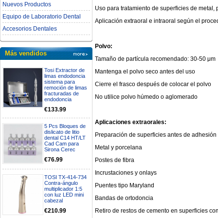
Nuevos Productos
Uso para tratamiento de superficies de metal, 
Equipo de Laboratorio Dental
Aplicación extraoral e intraoral según el proc
Accesorios Dentales
Polvo:
Más vendidos
Tamaño de partícula recomendado: 30-50 μm
Tosi Extractor de
Mantenga el polvo seco antes del uso
limas endodoncia
sistema para
Cierre el frasco después de colocar el polvo
remoción de limas
fracturadas de
No utilice polvo húmedo o aglomerado
endodoncia
€133.99
Aplicaciones extraorales:
5 Pcs Bloques de
dislicato de litio
Preparación de superficies antes de adhesión
dental C14 HT/LT
Cad Cam para
Metal y porcelana
Sirona Cerec
€76.99
Postes de fibra
Incrustaciones y onlays
TOSI TX-414-734
Contra-ángulo
Puentes tipo Maryland
multiplicador 1:5
con luz LED mini
Bandas de ortodoncia
cabezal
Retiro de restos de cemento en superficies co
€210.99