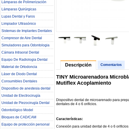
Lámparas de Polimerización
Lámparas Quirúrgicas
Lupas Dental y Faros
Limpiador Ultrasónico
Sistemas de Implantes Dentales
Compresor de Aire Dental
Simuladores para Odontologia
Cámara Intraoral Dental
Equipo De Radiologia Dental‎
Descripción
Comentarios
Material de Ortodoncia
Láser de Diodo Dental
TINY Microarenadora Microbla
Consumibles Dentales
Mutiflex Acoplamiento
Dispositivo de anestesia dental
Unidad de Electrocirugía
Dispositivo dental de microarenado para prep
Unidad de Piezocirugía Dental
dentales de 4 o 6 orificios.
Odontológico Model
Bloques de CAD/CAM
Características:
Equipo de protección personal
Conexión para unidad dental de 4 o 6 orificios