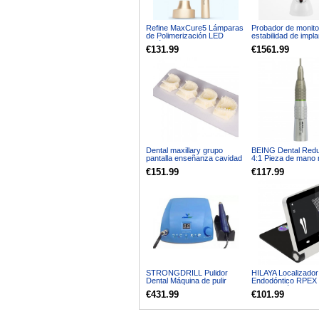
Refine MaxCure5 Lámparas
Probador de monito
de Polimerización LED
estabilidad de impl
inalámbrica 1800mw
Dental ISQ disposit
€131.99
€1561.99
medición del medid
estabilidad del impl
Dental maxillary grupo
BEING Dental Red
pantalla enseñanza cavidad
4:1 Pieza de mano 
Modelo
201SH-R4 Tipo E
€151.99
€117.99
STRONGDRILL Pulidor
HILAYA Localizador
Dental Máquina de pulir
Endodóntico RPEX
pulidora con micromotor sin
Pantalla Táctil
€431.99
€101.99
escobillas + pieza de mano