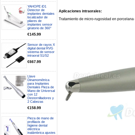
YAHOPE iD1
Detector de
Aplicaciones intraorales:
implantes dentales
localizador de
Tratamiento de micro-rugosidad en porcelana
pilares de
implantes sensor
giratorio de 360°
€145.99
Sensor de rayos X
digital dental RVG
sistema de sensor
intraoral S1/S2
€667.99
Llave
Dinamométrica
para Implantes
Dentales Pieza de
Boa noite gostaria de saber se
Mano de Universal
seria possível entrega em
con 12
Portugal e quanto tempo no
Destornilladores y
máximo demoraria pra a morada
2 Cabezas
av Francisco Sá Carneiro n40
€158.99
5430-423 Valpacos do seguinte
produto - Motor eléctrico dental
inalámbrico IPR pieza de mano
Pieza de mano de
ortodoncia y pulido 2 en 1.
profilaxis de
higiene dental
Rita
eléctrica
29/07/2026
inalámbrica ajustes