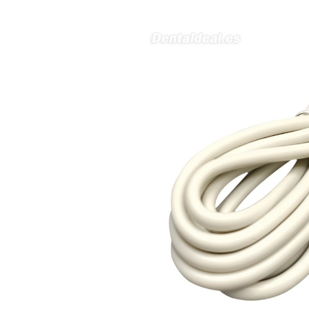
en podología, por lo que
necesito confirmar algunas
características técnicas antes de
valorar su adquisición. En
concreto, me gustaría saber:
Revoluciones máximas y
mínimas del micromotor. Si el
sistema dispone de irrigación /
técnica húmeda. Si es
compatible con mango recto
(pieza recta para fresas de
podología). Velocidad del
mango recto. Si dispone de
mango rápido y sus
revoluciones. Velocidad del
mango lento y sus
características. Tipo de conexión
del micromotor. Torque del
micromotor. Regulación de
velocidad (si es progresiva o por
niveles). Nivel de ruido y
vibración. Requisitos de
mantenimiento y esterilización
de piezas. También agradecería
si pudieran indicarme si el
equipo es fácilmente adaptable
a uso clínico en podología.
Quedo atenta a su respuesta.
Muchas gracias por su atención.
Sara Podóloga
sara teresa ruiz