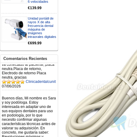
6 velocidades
Mi formulario de pedido: S /
N.2026060712980804 ,
€139.99
BUENOS DIAS CUANDO
RECIBIRE MI PEDIDO,
Unidad portátil de
GRACIAS
rayos X de alta
clinicadentalcunit
frecuencia dental
11/06/2026
máquina de
imágenes
intraorales digitales
Hola buenos días respecto al
€699.99
Artículo. DDE0032580
electróbisturí, quisiera saber si
tiene una "toma a tierra" lo que
va conectado al paciente, placa
Comentarios Recientes
neutra.Placa de retorno,
Electrodo de retorno Placa
neutra, gracias
Clinicadentalcunit
07/06/2026
Buenos días, Mi nombre es Sara
y soy podóloga. Estoy
interesada en adaptar uno de
sus equipos dentales para uso
en podología, por lo que
necesito confirmar algunas
características técnicas antes de
valorar su adquisición. En
concreto, me gustaría saber:
Revoluciones máximas y
mínimas del micromotor. Si el