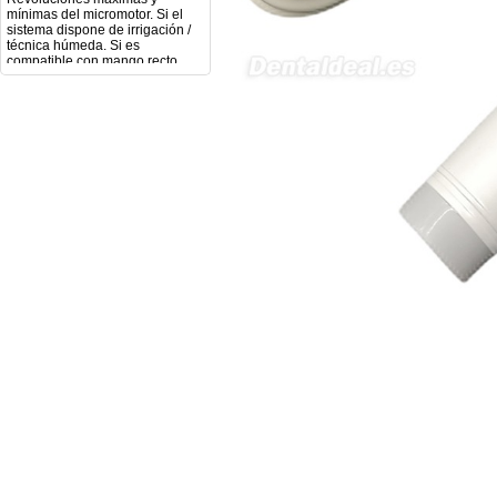
sistema dispone de irrigación /
técnica húmeda. Si es
compatible con mango recto
(pieza recta para fresas de
podología). Velocidad del
mango recto. Si dispone de
mango rápido y sus
revoluciones. Velocidad del
mango lento y sus
características. Tipo de conexión
del micromotor. Torque del
micromotor. Regulación de
velocidad (si es progresiva o por
niveles). Nivel de ruido y
vibración. Requisitos de
mantenimiento y esterilización
de piezas. También agradecería
si pudieran indicarme si el
equipo es fácilmente adaptable
a uso clínico en podología.
Quedo atenta a su respuesta.
Muchas gracias por su atención.
Sara Podóloga
sara teresa ruiz
21/05/2026
Boa noite gostaria de saber se
seria possível entrega em
Portugal e quanto tempo no
máximo demoraria pra a morada
av Francisco Sá Carneiro n40