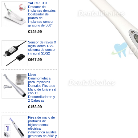
YAHOPE iD1
Detector de
implantes dentales
localizador de
pilares de
implantes sensor
giratorio de 360°
€145.99
Sensor de rayos X
digital dental RVG
sistema de sensor
intraoral S1/S2
€667.99
Llave
Dinamométrica
para Implantes
Boa noite gostaria de saber se
Dentales Pieza de
seria possível entrega em
Mano de Universal
con 12
Portugal e quanto tempo no
Destornilladores y
máximo demoraria pra a morada
2 Cabezas
av Francisco Sá Carneiro n40
5430-423 Valpacos do seguinte
€158.99
produto - Motor eléctrico dental
inalámbrico IPR pieza de mano
Pieza de mano de
ortodoncia y pulido 2 en 1.
profilaxis de
Rita
higiene dental
eléctrica
29/07/2026
inalámbrica ajustes
giratorios de 360° y