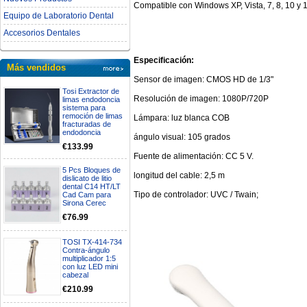
Compatible con Windows XP, Vista, 7, 8, 10 y 1
Equipo de Laboratorio Dental
Accesorios Dentales
Especificación:
Más vendidos
Sensor de imagen: CMOS HD de 1/3"
Tosi Extractor de
Resolución de imagen: 1080P/720P
limas endodoncia
sistema para
remoción de limas
Lámpara: luz blanca COB
fracturadas de
endodoncia
ángulo visual: 105 grados
€133.99
Fuente de alimentación: CC 5 V.
5 Pcs Bloques de
longitud del cable: 2,5 m
dislicato de litio
dental C14 HT/LT
Tipo de controlador: UVC / Twain;
Cad Cam para
Sirona Cerec
€76.99
TOSI TX-414-734
Contra-ángulo
multiplicador 1:5
con luz LED mini
cabezal
€210.99