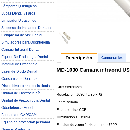
Lámparas Quirúrgicas
Lupas Dental y Faros
Limpiador Ultrasónico
Sistemas de Implantes Dentales
Compresor de Aire Dental
Simuladores para Odontologia
Cámara Intraoral Dental
Equipo De Radiologia Dental‎
Descripción
Comentarios
Material de Ortodoncia
MD-1030 Cámara intraoral US
Láser de Diodo Dental
Consumibles Dentales
Dispositivo de anestesia dental
Características:
Unidad de Electrocirugía
Resolución: 1080P a 30 FPS
Unidad de Piezocirugía Dental
Lente sellada
Odontológico Model
Fuente de luz COB
Bloques de CAD/CAM
Iluminación ajustable
Equipo de protección personal
Función de zoom 1–4× en modo 720P
Nuevos Productos