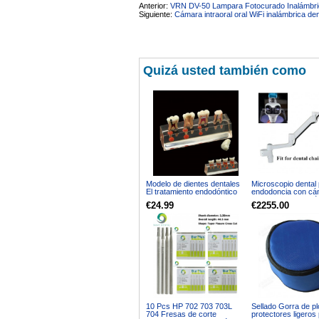
Anterior:
VRN DV-50 Lampara Fotocurado Inalámbric
Siguiente:
Cámara intraoral oral WiFi inalámbrica de
Quizá usted también como
Modelo de dientes dentales
Microscopio dental
El tratamiento endodóntico
endodoncia con cá
de 4 etapas demuestra el
para unidad de silló
€24.99
€2255.00
modelo anatómico M4018-01
10 Pcs HP 702 703 703L
Sellado Gorra de p
704 Fresas de corte
protectores ligeros