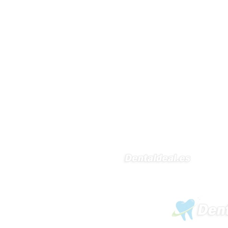
5430-423 Valpacos do seguinte
produto - Motor eléctrico dental
inalámbrico IPR pieza de mano
ortodoncia y pulido 2 en 1.
Rita
29/07/2026
Mi formulario de pedido: S /
N.2026060712980804 ,
BUENOS DIAS CUANDO
RECIBIRE MI PEDIDO,
GRACIAS
clinicadentalcunit
11/06/2026
Hola buenos días respecto al
Artículo. DDE0032580
electróbisturí, quisiera saber si
tiene una "toma a tierra" lo que
va conectado al paciente, placa
neutra.Placa de retorno,
Electrodo de retorno Placa
neutra, gracias
Clinicadentalcunit
07/06/2026
Buenos días, Mi nombre es Sara
y soy podóloga. Estoy
interesada en adaptar uno de
sus equipos dentales para uso