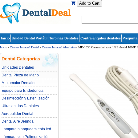
Add to Cart
Inicio
Unidad Dental Portátil
Turbinas Dentales
Contra-ángulos dentales
Pregunta
Inicio
-
Cámara Intraoral Dental
-
Camara Intraoral Alambrica
- MD-1030 Cámara intraoral USB dental 1080P
Dental Categorías
Unidades Dentales
Dental Pieza de Mano
Micromotor Dentales
Equipo para Endodoncia
Desinfección y Esterilización
Ultrasonidos Dentales
Aeropulidor Dental
Dental Aire Jeringa
Lampara blanqueamiento led
dental
Lámparas de Polimerización