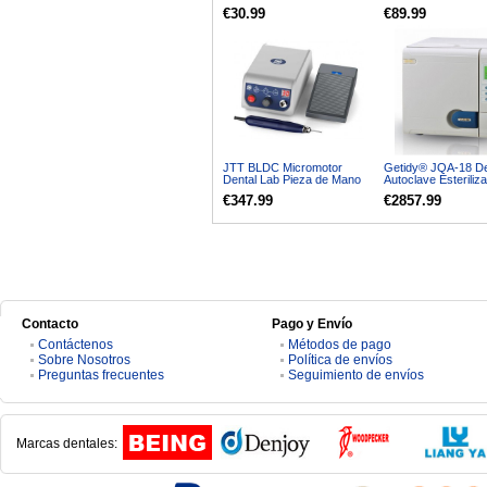
transversal de fisura cónica
rayos x traje de plo
€30.99
€89.99
de carburo dental
radiación 0.5mmpb
JTT BLDC Micromotor
Getidy® JQA-18 De
Dental Lab Pieza de Mano
Autoclave Esteriliz
Pulida 30-50K RPM / HP65
Clase B 18 Litros
€347.99
€2857.99
sin Escobillas
Contacto
Pago y Envío
Contáctenos
Métodos de pago
Sobre Nosotros
Política de envíos
Preguntas frecuentes
Seguimiento de envíos
Marcas dentales: