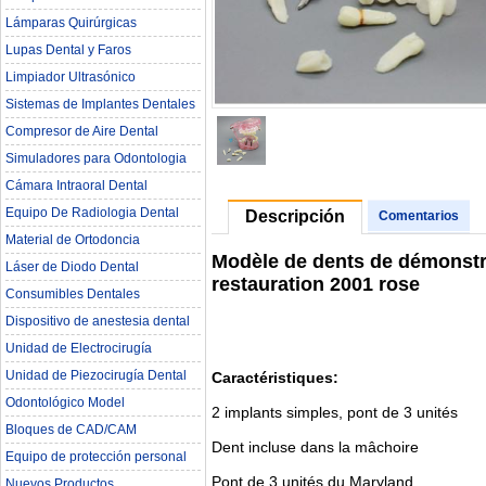
Lámparas Quirúrgicas
Lupas Dental y Faros
Limpiador Ultrasónico
Sistemas de Implantes Dentales
Compresor de Aire Dental
Simuladores para Odontologia
Cámara Intraoral Dental
Equipo De Radiologia Dental‎
Descripción
Comentarios
Material de Ortodoncia
Modèle de dents de démonstra
Láser de Diodo Dental
restauration 2001 rose
Consumibles Dentales
Dispositivo de anestesia dental
Unidad de Electrocirugía
Unidad de Piezocirugía Dental
Caractéristiques:
Odontológico Model
2 implants simples, pont de 3 unités
Bloques de CAD/CAM
Dent incluse dans la mâchoire
Equipo de protección personal
Pont de 3 unités du Maryland
Nuevos Productos