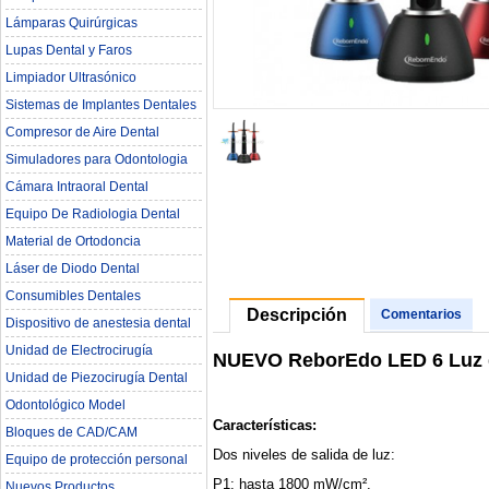
Lámparas Quirúrgicas
Lupas Dental y Faros
Limpiador Ultrasónico
Sistemas de Implantes Dentales
Compresor de Aire Dental
Simuladores para Odontologia
Cámara Intraoral Dental
Equipo De Radiologia Dental‎
Material de Ortodoncia
Láser de Diodo Dental
Consumibles Dentales
Descripción
Comentarios
Dispositivo de anestesia dental
Unidad de Electrocirugía
NUEVO ReborEdo LED 6 Luz de
Unidad de Piezocirugía Dental
Odontológico Model
Características:
Bloques de CAD/CAM
Dos niveles de salida de luz:
Equipo de protección personal
P1: hasta 1800 mW/cm².
Nuevos Productos