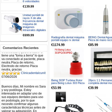
6 velocidades
29/07/2026
€139.99
Mi formulario de pedido: S /
Unidad portátil de
N.2026060712980804 ,
rayos X de alta
BUENOS DIAS CUANDO
frecuencia dental
RECIBIRE MI PEDIDO,
máquina de
GRACIAS
imágenes
clinicadentalcunit
intraorales digitales
11/06/2026
€699.99
Radiografía dental máquina
BEING Dental Agua 
portátil equipo rx dental
Pieza de mano rect
portatil AD-60P
velocidad KAVO R
Hola buenos días respecto al
€1174.99
€85.99
202SH Tipo E
Artículo. DDE0032580
Comentarios Recientes
electróbisturí, quisiera saber si
tiene una "toma a tierra" lo que
va conectado al paciente, placa
neutra.Placa de retorno,
Electrodo de retorno Placa
neutra, gracias
Clinicadentalcunit
07/06/2026
Being 303P Turbina Rotor
28pcs 1:1 Permane
para Being Lotus 303 Pieza
completa dental mo
Buenos días, Mi nombre es Sara
de Mano de Cabeza de
dientes model #700
€53.99
€39.99
y soy podóloga. Estoy
Torsión
interesada en adaptar uno de
sus equipos dentales para uso
en podología, por lo que
necesito confirmar algunas
características técnicas antes de
valorar su adquisición. En