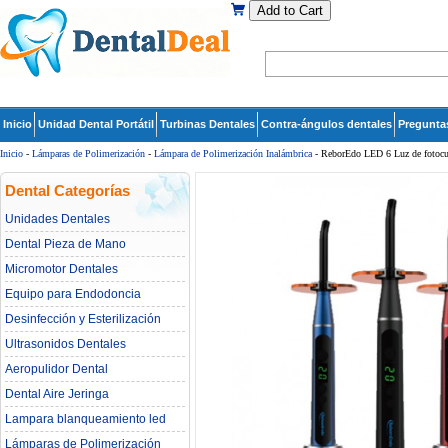
Add to Cart
Inicio
Unidad Dental Portátil
Turbinas Dentales
Contra-ángulos dentales
Pregunta
Inicio
-
Lámparas de Polimerización
-
Lámpara de Polimerización Inalámbrica
- ReborEdo LED 6 Luz de fotocur
Dental Categorías
Unidades Dentales
Dental Pieza de Mano
Micromotor Dentales
Equipo para Endodoncia
Desinfección y Esterilización
Ultrasonidos Dentales
Aeropulidor Dental
Dental Aire Jeringa
Lampara blanqueamiento led
dental
Lámparas de Polimerización