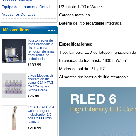
P2: hasta 1200 mW/cm².
Equipo de Laboratorio Dental
Accesorios Dentales
Carcasa metálica.
Batería de litio recargable integrada.
Más vendidos
Tosi Extractor de
Especificaciones:
limas endodoncia
sistema para
remoción de limas
Tipo: lámpara LED de fotopolimerización de
fracturadas de
endodoncia
Intensidad de luz: hasta 1800 mW/cm².
€133.99
Modos de salida: P1 y P2.
5 Pcs Bloques de
Alimentación: batería de litio recargable.
dislicato de litio
dental C14 HT/LT
Cad Cam para
Sirona Cerec
€76.99
TOSI TX-414-734
Contra-ángulo
multiplicador 1:5
con luz LED mini
cabezal
€210.99