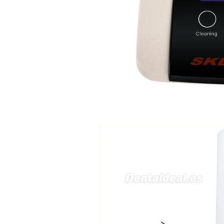
av Francisco Sá Carneiro n40
5430-423 Valpacos do seguinte
produto - Motor eléctrico dental
inalámbrico IPR pieza de mano
ortodoncia y pulido 2 en 1.
Rita
29/07/2026
Mi formulario de pedido: S /
N.2026060712980804 ,
BUENOS DIAS CUANDO
RECIBIRE MI PEDIDO,
GRACIAS
clinicadentalcunit
11/06/2026
Hola buenos días respecto al
Artículo. DDE0032580
electróbisturí, quisiera saber si
tiene una "toma a tierra" lo que
va conectado al paciente, placa
neutra.Placa de retorno,
Electrodo de retorno Placa
neutra, gracias
Clinicadentalcunit
07/06/2026
Buenos días, Mi nombre es Sara
y soy podóloga. Estoy
interesada en adaptar uno de