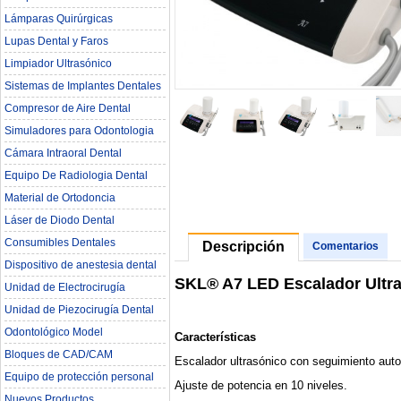
Lámparas Quirúrgicas
Lupas Dental y Faros
Limpiador Ultrasónico
Sistemas de Implantes Dentales
Compresor de Aire Dental
Simuladores para Odontologia
Cámara Intraoral Dental
Equipo De Radiologia Dental‎
Material de Ortodoncia
Láser de Diodo Dental
Consumibles Dentales
Descripción
Comentarios
Dispositivo de anestesia dental
SKL® A7 LED Escalador Ultr
Unidad de Electrocirugía
Unidad de Piezocirugía Dental
Odontológico Model
Características
Bloques de CAD/CAM
Escalador ultrasónico con seguimiento auto
Equipo de protección personal
Ajuste de potencia en 10 niveles.
Nuevos Productos