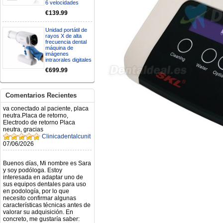
6 velocidades
Mi formulario de pedido: S /
€139.99
N.2026060712980804 ,
BUENOS DIAS CUANDO
Unidad portátil de
RECIBIRE MI PEDIDO,
rayos X de alta
GRACIAS
frecuencia dental
clinicadentalcunit
máquina de
11/06/2026
imágenes
intraorales digitales
€699.99
Hola buenos días respecto al
Artículo. DDE0032580
electróbisturí, quisiera saber si
tiene una "toma a tierra" lo que
Comentarios Recientes
va conectado al paciente, placa
neutra.Placa de retorno,
Electrodo de retorno Placa
neutra, gracias
Clinicadentalcunit
07/06/2026
Buenos días, Mi nombre es Sara
y soy podóloga. Estoy
interesada en adaptar uno de
sus equipos dentales para uso
en podología, por lo que
necesito confirmar algunas
características técnicas antes de
valorar su adquisición. En
concreto, me gustaría saber:
Revoluciones máximas y