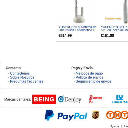
YUSENDENT® Sistema de
YUSENDENT® CX
Obturación Endodontico C-
SP Led Pieza de M
Fill
Turbina Cabeza es
€614.99
€161.99
Compatible W&H (s
Acoplamiento Rápid
Contacto
Pago y Envío
Contáctenos
Métodos de pago
Sobre Nosotros
Política de envíos
Preguntas frecuentes
Seguimiento de envíos
Marcas dentales:
Ayuda
|
Co