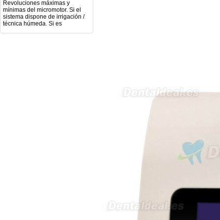
mínimas del micromotor. Si el
sistema dispone de irrigación /
técnica húmeda. Si es
compatible con mango recto
(pieza recta para fresas de
podología). Velocidad del
mango recto. Si dispone de
mango rápido y sus
revoluciones. Velocidad del
mango lento y sus
características. Tipo de conexión
del micromotor. Torque del
micromotor. Regulación de
velocidad (si es progresiva o por
niveles). Nivel de ruido y
vibración. Requisitos de
mantenimiento y esterilización
de piezas. También agradecería
si pudieran indicarme si el
equipo es fácilmente adaptable
a uso clínico en podología.
Quedo atenta a su respuesta.
Muchas gracias por su atención.
Sara Podóloga
sara teresa ruiz
21/05/2026
Boa noite gostaria de saber se
seria possível entrega em
Portugal e quanto tempo no
máximo demoraria pra a morada