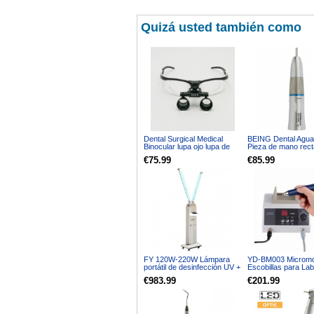
Quizá usted también como
Dental Surgical Medical
BEING Dental Agua 
Binocular lupa ojo lupa de
Pieza de mano rect
vidrio 2.5 x marco de
velocidad KAVO R
€75.99
€85.99
aluminio DY-111
202SH Tipo E
FY 120W-220W Lámpara
YD-BM003 Micromot
portátil de desinfección UV +
Escobillas para Lab
ozono Trolley de acero
Dental 50000 RPM 
€983.99
€201.99
inoxidable
Pulido, Tallado y Re