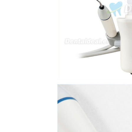
sus equipos dentales para uso
en podología, por lo que
necesito confirmar algunas
características técnicas antes de
valorar su adquisición. En
concreto, me gustaría saber:
Revoluciones máximas y
mínimas del micromotor. Si el
sistema dispone de irrigación /
técnica húmeda. Si es
compatible con mango recto
(pieza recta para fresas de
podología). Velocidad del
mango recto. Si dispone de
mango rápido y sus
revoluciones. Velocidad del
mango lento y sus
características. Tipo de conexión
del micromotor. Torque del
micromotor. Regulación de
velocidad (si es progresiva o por
niveles). Nivel de ruido y
vibración. Requisitos de
mantenimiento y esterilización
de piezas. También agradecería
si pudieran indicarme si el
equipo es fácilmente adaptable
a uso clínico en podología.
Quedo atenta a su respuesta.
Muchas gracias por su atención.
Sara Podóloga
sara teresa ruiz