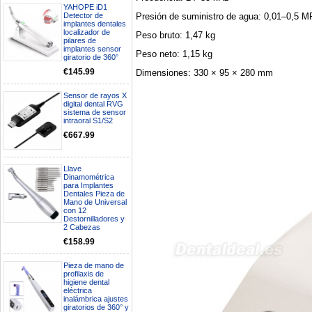
YAHOPE iD1
Presión de suministro de agua: 0,01–0,5 M
Detector de
implantes dentales
localizador de
Peso bruto: 1,47 kg
pilares de
implantes sensor
Peso neto: 1,15 kg
giratorio de 360°
€145.99
Dimensiones: 330 × 95 × 280 mm
Sensor de rayos X
digital dental RVG
sistema de sensor
intraoral S1/S2
€667.99
Llave
Dinamométrica
para Implantes
Dentales Pieza de
Boa noite gostaria de saber se
Mano de Universal
con 12
seria possível entrega em
Destornilladores y
Portugal e quanto tempo no
2 Cabezas
máximo demoraria pra a morada
av Francisco Sá Carneiro n40
€158.99
5430-423 Valpacos do seguinte
produto - Motor eléctrico dental
Pieza de mano de
inalámbrico IPR pieza de mano
profilaxis de
ortodoncia y pulido 2 en 1.
higiene dental
Rita
eléctrica
inalámbrica ajustes
29/07/2026
giratorios de 360° y