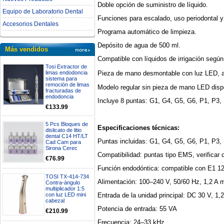
Doble opción de suministro de líquido.
Equipo de Laboratorio Dental
Funciones para escalado, uso periodontal 
Accesorios Dentales
Programa automático de limpieza.
Depósito de agua de 500 ml.
Más vendidos
Compatible con líquidos de irrigación según
Tosi Extractor de
Pieza de mano desmontable con luz LED, a
limas endodoncia
sistema para
remoción de limas
Modelo regular sin pieza de mano LED disp
fracturadas de
endodoncia
Incluye 8 puntas: G1, G4, G5, G6, P1, P3,
€133.99
5 Pcs Bloques de
Especificaciones técnicas:
dislicato de litio
dental C14 HT/LT
Puntas incluidas: G1, G4, G5, G6, P1, P3,
Cad Cam para
Sirona Cerec
Compatibilidad: puntas tipo EMS, verificar 
€76.99
Función endodóntica: compatible con E1 12
TOSI TX-414-734
Alimentación: 100–240 V, 50/60 Hz, 1,2 A 
Contra-ángulo
multiplicador 1:5
Entrada de la unidad principal: DC 30 V, 1,
con luz LED mini
cabezal
Potencia de entrada: 55 VA
€210.99
Frecuencia: 24–33 kHz