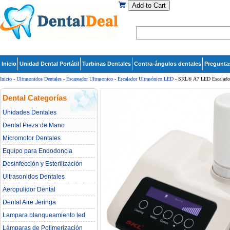
Add to Cart
Inicio
Unidad Dental Portátil
Turbinas Dentales
Contra-ángulos dentales
Pregunta
Inicio
-
Ultrasonidos Dentales
-
Escareador Ultrasonico
-
Escalador Ultrasónico LED
- SKL® A7 LED Escalador
Dental Categorías
Unidades Dentales
Dental Pieza de Mano
Micromotor Dentales
Equipo para Endodoncia
Desinfección y Esterilización
Ultrasonidos Dentales
Aeropulidor Dental
Dental Aire Jeringa
Lampara blanqueamiento led
dental
Lámparas de Polimerización