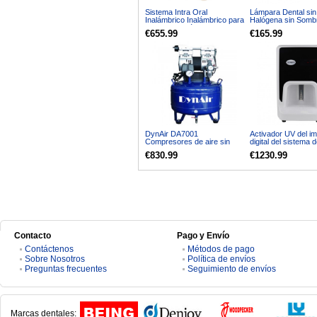
Sistema Intra Oral
Lámpara Dental si
Inalámbrico Inalámbrico para
Halógena sin Somb
Monitor de Cámara de 15
Unidad Dental
€655.99
€165.99
Pulgadas + Soporte para
LCD MD1500
DynAir DA7001
Activador UV del im
Compresores de aire sin
digital del sistema 
aceite silenciosos dentales
procesamiento de
€830.99
€1230.99
superficies de impl
dentales QSY002
Contacto
Pago y Envío
Contáctenos
Métodos de pago
Sobre Nosotros
Política de envíos
Preguntas frecuentes
Seguimiento de envíos
Marcas dentales: