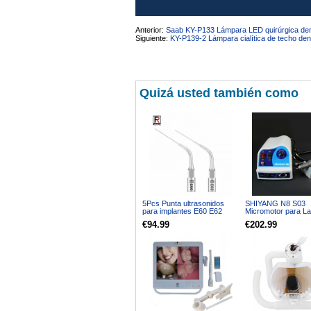
Anterior:
Saab KY-P133 Lámpara LED quirúrgica den
Siguiente:
KY-P139-2 Lámpara cialítica de techo de
Quizá usted también como
5Pcs Punta ultrasonidos
SHIYANG N8 S03
para implantes E60 E62
Micromotor para La
compatible con REFINE
Dental Compatible m
€94.99
€202.99
EMS MECTRON
Marathon Pieza de
WOODPECKER
45K