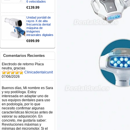
6 velocidades
N.2026060712980804 ,
BUENOS DIAS CUANDO
€139.99
RECIBIRE MI PEDIDO,
GRACIAS
Unidad portátil de
clinicadentalcunit
rayos X de alta
11/06/2026
frecuencia dental
máquina de
imágenes
intraorales digitales
Hola buenos días respecto al
Artículo. DDE0032580
€699.99
electróbisturí, quisiera saber si
tiene una "toma a tierra" lo que
va conectado al paciente, placa
Comentarios Recientes
neutra.Placa de retorno,
Electrodo de retorno Placa
neutra, gracias
Clinicadentalcunit
07/06/2026
Buenos días, Mi nombre es Sara
y soy podóloga. Estoy
interesada en adaptar uno de
sus equipos dentales para uso
en podología, por lo que
necesito confirmar algunas
características técnicas antes de
valorar su adquisición. En
concreto, me gustaría saber:
Revoluciones máximas y
mínimas del micromotor. Si el
sistema dispone de irrigación /