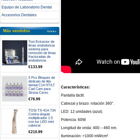
Equipo de Laboratorio Dental
Accesorios Dentales
Más vendidos
Tosi Extractor de
limas endodoncia
sistema para
remoción de limas
fracturadas de
endodoncia
€133.99
5 Pcs Bloques de
dislicato de litio
dental C14 HT/LT
Características:
Cad Cam para
Sirona Cerec
Pantalla táctil.
€76.99
Cabezal y brazo: rotación 360°.
TOSI TX-414-734
LED: 12 unidades (azul).
Contra-ángulo
multiplicador 1:5
Potencia: 60W.
con luz LED mini
cabezal
Longitud de onda: 400 – 460 nm.
€210.99
Iluminación: >1000 mW/cm².