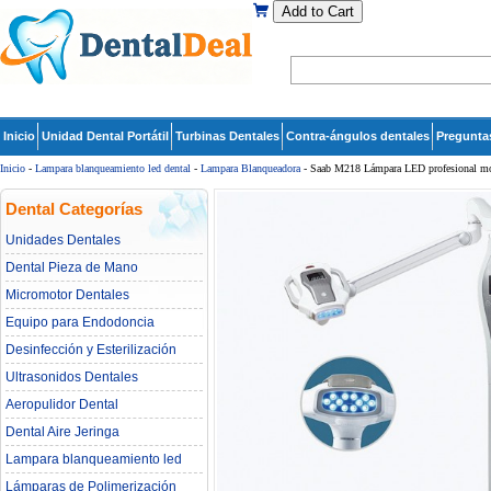
Add to Cart
Inicio
Unidad Dental Portátil
Turbinas Dentales
Contra-ángulos dentales
Pregunta
Inicio
-
Lampara blanqueamiento led dental
-
Lampara Blanqueadora
- Saab M218 Lámpara LED profesional móvi
Dental Categorías
Unidades Dentales
Dental Pieza de Mano
Micromotor Dentales
Equipo para Endodoncia
Desinfección y Esterilización
Ultrasonidos Dentales
Aeropulidor Dental
Dental Aire Jeringa
Lampara blanqueamiento led
dental
Lámparas de Polimerización