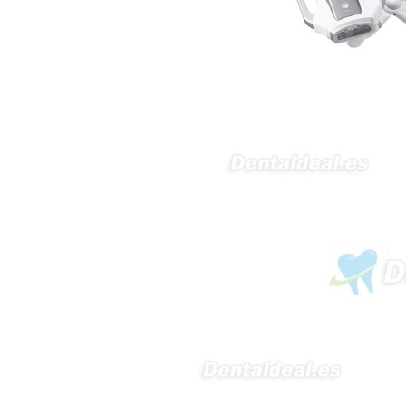
en podología, por lo que
necesito confirmar algunas
características técnicas antes de
valorar su adquisición. En
concreto, me gustaría saber:
Revoluciones máximas y
mínimas del micromotor. Si el
sistema dispone de irrigación /
técnica húmeda. Si es
compatible con mango recto
(pieza recta para fresas de
podología). Velocidad del
mango recto. Si dispone de
mango rápido y sus
revoluciones. Velocidad del
mango lento y sus
características. Tipo de conexión
del micromotor. Torque del
micromotor. Regulación de
velocidad (si es progresiva o por
niveles). Nivel de ruido y
vibración. Requisitos de
mantenimiento y esterilización
de piezas. También agradecería
si pudieran indicarme si el
equipo es fácilmente adaptable
a uso clínico en podología.
Quedo atenta a su respuesta.
Muchas gracias por su atención.
Sara Podóloga
sara teresa ruiz
21/05/2026