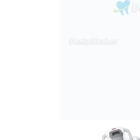
produto - Motor eléctrico dental
inalámbrico IPR pieza de mano
ortodoncia y pulido 2 en 1.
Rita
29/07/2026
Mi formulario de pedido: S /
N.2026060712980804 ,
BUENOS DIAS CUANDO
RECIBIRE MI PEDIDO,
GRACIAS
clinicadentalcunit
11/06/2026
Hola buenos días respecto al
Artículo. DDE0032580
electróbisturí, quisiera saber si
tiene una "toma a tierra" lo que
va conectado al paciente, placa
neutra.Placa de retorno,
Electrodo de retorno Placa
neutra, gracias
Clinicadentalcunit
07/06/2026
Buenos días, Mi nombre es Sara
y soy podóloga. Estoy
interesada en adaptar uno de
sus equipos dentales para uso