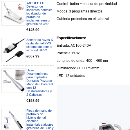
YAHOPE iD1
Control: botón + sensor de proximidad.
Detector de
implantes dentales
Modos: 3 programas directos.
localizador de
pilares de
Cubierta protectora en el cabezal.
implantes sensor
giratorio de 360°
€145.99
Especificaciones:
Sensor de rayos X
digital dental RVG
Entrada: AC100-240V
sistema de sensor
intraoral S1/S2
Potencia: 60W
€667.99
Longitud de onda: 400 – 460 nm
Iluminación: >1000 mW/cm²
Llave
Dinamométrica
LED: 12 unidades
Boa noite gostaria de saber se
para Implantes
seria possível entrega em
Dentales Pieza de
Mano de Universal
Portugal e quanto tempo no
con 12
máximo demoraria pra a morada
Destornilladores y
av Francisco Sá Carneiro n40
2 Cabezas
5430-423 Valpacos do seguinte
€158.99
produto - Motor eléctrico dental
inalámbrico IPR pieza de mano
ortodoncia y pulido 2 en 1.
Pieza de mano de
Rita
profilaxis de
higiene dental
29/07/2026
eléctrica
inalámbrica ajustes
giratorios de 360° y
Mi formulario de pedido: S /