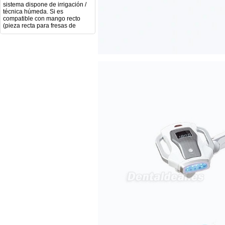
técnica húmeda. Si es
compatible con mango recto
(pieza recta para fresas de
podología). Velocidad del
mango recto. Si dispone de
mango rápido y sus
revoluciones. Velocidad del
mango lento y sus
características. Tipo de conexión
del micromotor. Torque del
micromotor. Regulación de
velocidad (si es progresiva o por
niveles). Nivel de ruido y
vibración. Requisitos de
mantenimiento y esterilización
de piezas. También agradecería
si pudieran indicarme si el
equipo es fácilmente adaptable
a uso clínico en podología.
Quedo atenta a su respuesta.
Muchas gracias por su atención.
Sara Podóloga
sara teresa ruiz
21/05/2026
Boa noite gostaria de saber se
seria possível entrega em
Portugal e quanto tempo no
máximo demoraria pra a morada
av Francisco Sá Carneiro n40
5430-423 Valpacos do seguinte