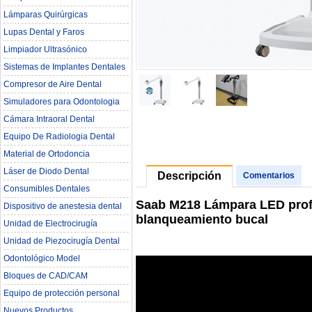
Lámparas Quirúrgicas
Lupas Dental y Faros
Limpiador Ultrasónico
Sistemas de Implantes Dentales
Compresor de Aire Dental
Simuladores para Odontologia
Cámara Intraoral Dental
Equipo De Radiologia Dental‎
Material de Ortodoncia
Láser de Diodo Dental
Descripción
Comentarios
Consumibles Dentales
Saab M218 Lámpara LED profe
Dispositivo de anestesia dental
blanqueamiento bucal
Unidad de Electrocirugía
Unidad de Piezocirugía Dental
Odontológico Model
Bloques de CAD/CAM
Equipo de protección personal
Nuevos Productos